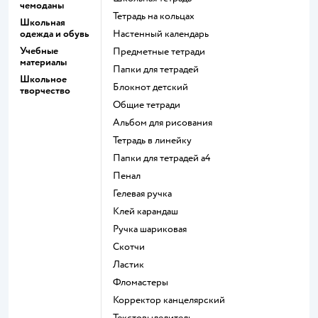
чемоданы
Тетрадь на кольцах
Школьная
одежда и обувь
Настенный календарь
Учебные
Предметные тетради
материалы
Папки для тетрадей
Школьное
Блокнот детский
творчество
Общие тетради
Альбом для рисования
Тетрадь в линейку
Папки для тетрадей а4
Пенал
Гелевая ручка
Клей карандаш
Ручка шариковая
Скотчи
Ластик
Фломастеры
Корректор канцелярский
Текстовыделитель