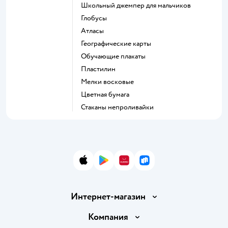
Школьный джемпер для мальчиков
Глобусы
Атласы
Географические карты
Обучающие плакаты
Пластилин
Мелки восковые
Цветная бумага
Стаканы непроливайки
App Store
Google Play
AppGallery
RuStore
Интернет-магазин
Доставка и оплата
Компания