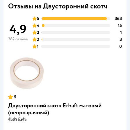
Отзывы на Двусторонний скотч
5
363
4,9
4
15
3
1
382 отзыва
2
3
1
0
5
Двусторонний скотч Erhaft матовый
(непрозрачный)
👍👍👍👍