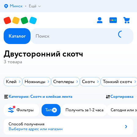
Минск
Ещё
Выбор адреса доставки.
Каталог
Двусторонний скотч
3
товара
Клей
Ножницы
Степлеры
Скотч
Тонкий скотч
Категория: Скотч и клейкая лента
Сортировка
Фильтры
Тип
Получить за 1-2 часа
Сегодня или з
Закрыть
Способ получения
Выберите адрес или магазин
Способ получения