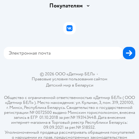
Обмен и возврат товара
Вакансии
Покупателям
Правила продажи
Подарочные карты
Политика конфиденциальности
Бонусные карты
Политика использования файлов cookie
ВКонтакте
Блог
Обратная связь
Магазины сети
Карта сайта
© 2026 ООО «Детмир БЕЛ»
•
Правовые условия пользования сайтом
Детский мир в
Беларуси
Общество с ограниченной ответственностью «Детмир БЕЛ» ( ООО
«Детмир БЕЛ» ). Место нахождения: ул. Кульман, 3, пом. 319, 220100,
г. Минск, Республика Беларусь. Свидетельство о государственной
регистрации № 0072500 выдано Минским горисполкомом, внесена
запись в ЕГР 01.10.2018 за рег.№ 193143448. Дата внесения
интернет-магазина в Торговый реестр Республики Беларусь:
09.09.2021 за рег.№ 518552.
Уполномоченный продавца рассматривать обращения покупателей
о нарушении их прав, предусмотренных законодательством