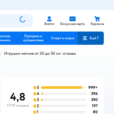
Войти
Бонусная карта
Корзина
етская
Прогулки и
Спорт и отдых
Ещё 7
омната
путешествия
Игрушки мягкие от 20 до 50 см: отзывы
5
999+
отзывов
оценка
4,8
4
396
отзывов
оценка
3
390
отзывов
оценка
11779 отзывов
2
197
отзывов
оценка
1
80
отзывов