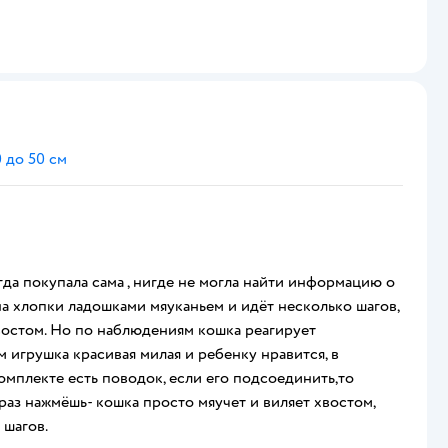
 до 50 см
гда покупала сама , нигде не могла найти информацию о
 на хлопки ладошками мяуканьем и идёт несколько шагов,
хвостом. Но по наблюдениям кошка реагирует
 игрушка красивая милая и ребенку нравится, в
комплекте есть поводок, если его подсоединить,то
раз нажмёшь- кошка просто мяучет и виляет хвостом,
 шагов.