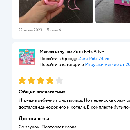
22 июля 2023
·
Лилия Х.
Мягкая игрушка Zuru Pets Alive
Перейти к бренду
Zuru Pets Alive
Перейти в категорию
Игрушки мягкие от 20
Рейтинг:
4
Общие впечатления
Игрушка ребенку понравилась. Но переноска сразу ра
достался единорог, его и хотели. В комплекте бутылоч
Достоинства
Со звуком. Повторяет слова.