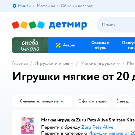
Минск
Магазины
Обмен и возврат
Выбор адреса доставки.
Одежда и
Подгу
Акции
обувь
гиг
Главная
Игрушки и игры
Мягкие игрушки
Мяг
Игрушки мягкие от 20 
Сначала популярные
С фото и видео
5 звезд
Мягкая игрушка Zuru Pets Alive Smitten Kit
Перейти к бренду
Zuru Pets Alive
Перейти в категорию
Игрушки мягкие от 20