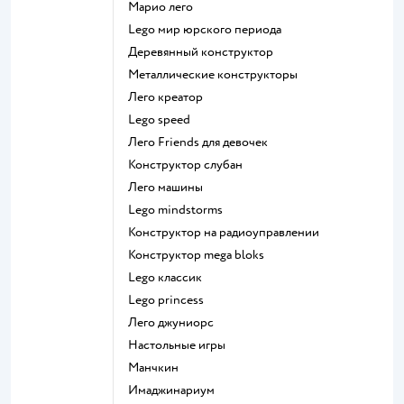
Марио лего
Lego мир юрского периода
Деревянный конструктор
Металлические конструкторы
Лего креатор
Lego speed
Лего Friends для девочек
Конструктор слубан
Лего машины
Lego mindstorms
Конструктор на радиоуправлении
Конструктор mega bloks
Lego классик
Lego princess
Лего джуниорс
Настольные игры
Манчкин
Имаджинариум