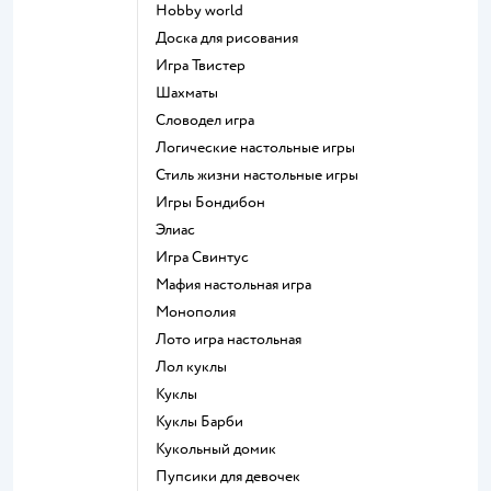
Hobby world
Доска для рисования
Игра Твистер
Шахматы
Словодел игра
Логические настольные игры
Стиль жизни настольные игры
Игры Бондибон
Элиас
Игра Свинтус
Мафия настольная игра
Монополия
Лото игра настольная
Лол куклы
Куклы
Куклы Барби
Кукольный домик
Пупсики для девочек