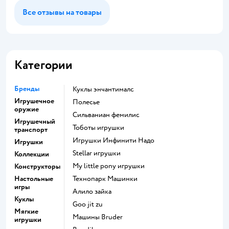
Все отзывы на товары
Категории
Бренды
Куклы энчантималс
Игрушечное
Полесье
оружие
Сильваниан фемилис
Игрушечный
Тоботы игрушки
транспорт
Игрушки Инфинити Надо
Игрушки
Stellar игрушки
Коллекции
my little pony игрушки
Конструкторы
Настольные
Технопарк Машинки
игры
Алило зайка
Куклы
Goo jit zu
Мягкие
Машины Bruder
игрушки