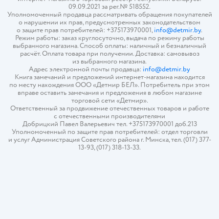
09.09.2021 за рег.№ 518552.
Уполномоченный продавца рассматривать обращения покупателей
о нарушении их прав, предусмотренных законодательством
о защите прав потребителей: +375173970001,
info@detmir.by
.
Режим работы: заказ круглосуточно, выдача по режиму работы
выбранного магазина. Способ оплаты: наличный и безналичный
расчёт. Оплата товара при получении. Доставка: самовывоз
из выбранного магазина.
Адрес электронной почты продавца:
info@detmir.by
Книга замечаний и предложений интернет-магазина находится
по месту нахождения ООО «Детмир БЕЛ». Потребитель при этом
вправе оставить замечания и предложения в любом магазине
торговой сети «Детмир».
Ответственный за продвижение отечественных товаров и работе
с отечественными производителями
Добрицкий Павел Валерьевич тел. +375173970001 доб.213
Уполномоченный по защите прав потребителей: отдел торговли
и услуг Администрация Советского района г. Минска, тел. (017) 377-
13-93, (017) 318-13-33.