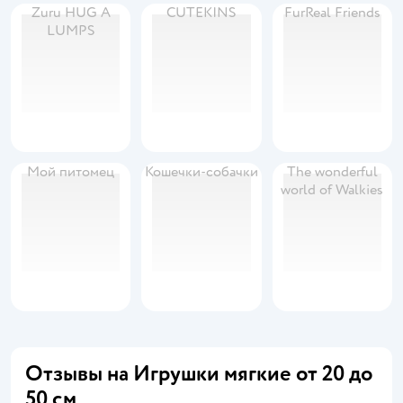
Zuru HUG A
CUTEKINS
FurReal Friends
LUMPS
Мой питомец
Кошечки-собачки
The wonderful
world of Walkies
Отзывы на Игрушки мягкие от 20 до
50 см