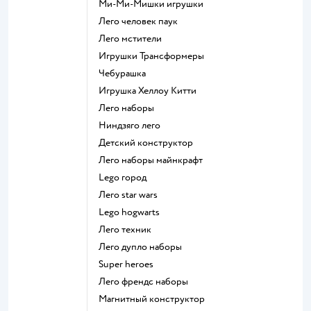
Ми-Ми-Мишки игрушки
Лего человек паук
Лего мстители
Игрушки Трансформеры
Чебурашка
Игрушка Хеллоу Китти
Лего наборы
Ниндзяго лего
Детский конструктор
Лего наборы майнкрафт
Lego город
Лего star wars
Lego hogwarts
Лего техник
Лего дупло наборы
Super heroes
Лего френдс наборы
Магнитный конструктор