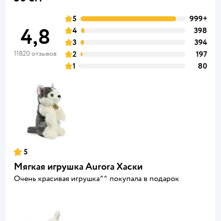
5
999+
4,8
4
398
3
394
11820 отзывов
2
197
1
80
5
Мягкая игрушка Aurora Хаски
Очень красивая игрушка^^ покупала в подарок