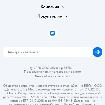
Доставка и оплата
Компания
Обмен и возврат товара
Вакансии
Покупателям
Правила продажи
Подарочные карты
Политика конфиденциальности
Бонусные карты
Политика использования файлов cookie
ВКонтакте
Блог
Обратная связь
Магазины сети
Карта сайта
© 2026 ООО «Детмир БЕЛ»
•
Правовые условия пользования сайтом
Детский мир в
Беларуси
Общество с ограниченной ответственностью «Детмир БЕЛ» ( ООО
«Детмир БЕЛ» ). Место нахождения: ул. Кульман, 3, пом. 319, 220100,
г. Минск, Республика Беларусь. Свидетельство о государственной
регистрации № 0072500 выдано Минским горисполкомом, внесена
запись в ЕГР 01.10.2018 за рег.№ 193143448. Дата внесения
интернет-магазина в Торговый реестр Республики Беларусь: