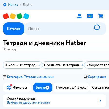
Минск
Ещё
Выбор адреса доставки.
Каталог
Тетради и дневники Hatber
31
товар
Школьные тетради
Предметные тетради
Общие тетр
Категория: Тетради и дневники
Сортировка
Фильтры
Бренд
Получить за 1-2 часа
Сегодня ил
Закрыть
Способ получения
Выберите адрес или магазин
Способ получения