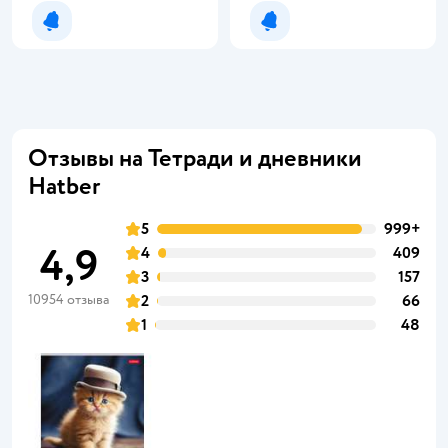
Уведомить о появлении
Уведомить о появлении
Отзывы на Тетради и дневники
Hatber
5
999+
4,9
4
409
3
157
10954 отзыва
2
66
1
48