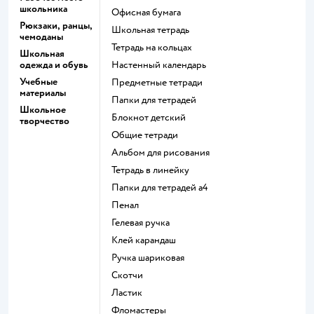
школьника
Офисная бумага
Рюкзаки, ранцы,
Школьная тетрадь
чемоданы
Тетрадь на кольцах
Школьная
одежда и обувь
Настенный календарь
Учебные
Предметные тетради
материалы
Папки для тетрадей
Школьное
Блокнот детский
творчество
Общие тетради
Альбом для рисования
Тетрадь в линейку
Папки для тетрадей а4
Пенал
Гелевая ручка
Клей карандаш
Ручка шариковая
Скотчи
Ластик
Фломастеры