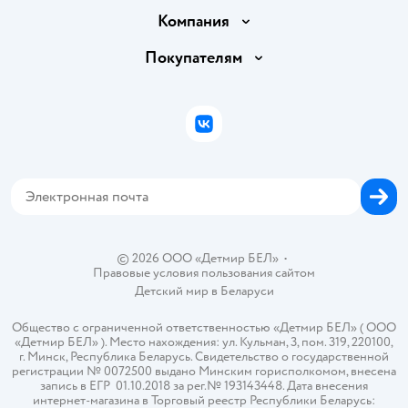
Доставка и оплата
Компания
Обмен и возврат товара
Вакансии
Покупателям
Правила продажи
Подарочные карты
Политика конфиденциальности
Бонусные карты
Политика использования файлов cookie
ВКонтакте
Блог
Обратная связь
Магазины сети
Карта сайта
© 2026 ООО «Детмир БЕЛ»
•
Правовые условия пользования сайтом
Детский мир в
Беларуси
Общество с ограниченной ответственностью «Детмир БЕЛ» ( ООО
«Детмир БЕЛ» ). Место нахождения: ул. Кульман, 3, пом. 319, 220100,
г. Минск, Республика Беларусь. Свидетельство о государственной
регистрации № 0072500 выдано Минским горисполкомом, внесена
запись в ЕГР 01.10.2018 за рег.№ 193143448. Дата внесения
интернет-магазина в Торговый реестр Республики Беларусь: