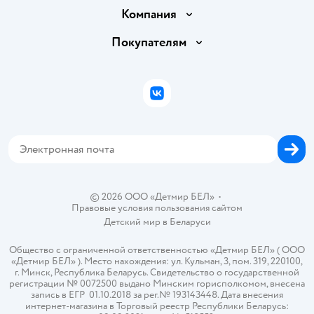
Доставка и оплата
Компания
Обмен и возврат товара
Вакансии
Покупателям
Правила продажи
Подарочные карты
Политика конфиденциальности
Бонусные карты
Политика использования файлов cookie
ВКонтакте
Блог
Обратная связь
Магазины сети
Карта сайта
© 2026 ООО «Детмир БЕЛ»
•
Правовые условия пользования сайтом
Детский мир в
Беларуси
Общество с ограниченной ответственностью «Детмир БЕЛ» ( ООО
«Детмир БЕЛ» ). Место нахождения: ул. Кульман, 3, пом. 319, 220100,
г. Минск, Республика Беларусь. Свидетельство о государственной
регистрации № 0072500 выдано Минским горисполкомом, внесена
запись в ЕГР 01.10.2018 за рег.№ 193143448. Дата внесения
интернет-магазина в Торговый реестр Республики Беларусь: