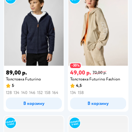
30
−
%
89,00 р.
49,00 р.
70,00 р.
Толстовка Futurino
Толстовка Futurino Fashion
5
4,5
128
134
140
146
152
158
164
134
158
В корзину
В корзину