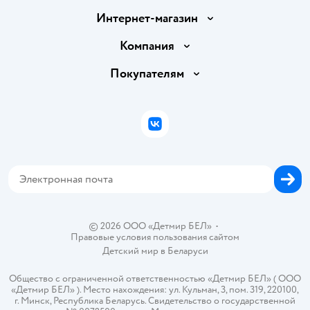
Интернет-магазин
Доставка и оплата
Компания
Обмен и возврат товара
Вакансии
Покупателям
Правила продажи
Подарочные карты
Политика конфиденциальности
Бонусные карты
Политика использования файлов cookie
ВКонтакте
Блог
Обратная связь
Магазины сети
Карта сайта
© 2026 ООО «Детмир БЕЛ»
•
Правовые условия пользования сайтом
Детский мир в
Беларуси
Общество с ограниченной ответственностью «Детмир БЕЛ» ( ООО
«Детмир БЕЛ» ). Место нахождения: ул. Кульман, 3, пом. 319, 220100,
г. Минск, Республика Беларусь. Свидетельство о государственной