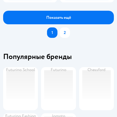
Показать ещё
1
2
Популярные бренды
Futurino School
Futurino
Chessford
Futurino Fashion
Jomoto