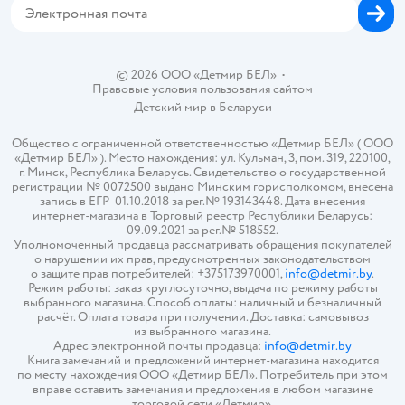
© 2026 ООО «Детмир БЕЛ»
•
Правовые условия пользования сайтом
Детский мир в
Беларуси
Общество с ограниченной ответственностью «Детмир БЕЛ» ( ООО
«Детмир БЕЛ» ). Место нахождения: ул. Кульман, 3, пом. 319, 220100,
г. Минск, Республика Беларусь. Свидетельство о государственной
регистрации № 0072500 выдано Минским горисполкомом, внесена
запись в ЕГР 01.10.2018 за рег.№ 193143448. Дата внесения
интернет-магазина в Торговый реестр Республики Беларусь:
09.09.2021 за рег.№ 518552.
Уполномоченный продавца рассматривать обращения покупателей
о нарушении их прав, предусмотренных законодательством
о защите прав потребителей: +375173970001,
info@detmir.by
.
Режим работы: заказ круглосуточно, выдача по режиму работы
выбранного магазина. Способ оплаты: наличный и безналичный
расчёт. Оплата товара при получении. Доставка: самовывоз
из выбранного магазина.
Адрес электронной почты продавца:
info@detmir.by
Книга замечаний и предложений интернет-магазина находится
по месту нахождения ООО «Детмир БЕЛ». Потребитель при этом
вправе оставить замечания и предложения в любом магазине
торговой сети «Детмир».