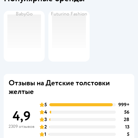
BabyGo
Futurino Fashion
Отзывы на Детские толстовки
желтые
5
999+
4,9
4
56
3
28
2309 отзывов
2
13
1
5