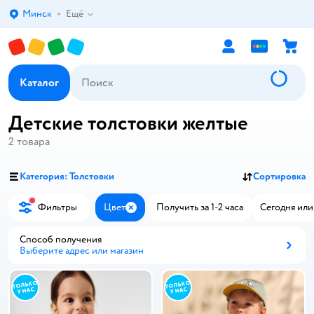
Минск
Ещё
Выбор адреса доставки.
Каталог
Детские толстовки желтые
2
товара
Категория: Толстовки
Сортировка
Фильтры
Цвет
Получить за 1-2 часа
Сегодня или
Закрыть
Способ получения
Выберите адрес или магазин
Способ получения