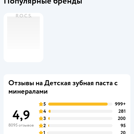
Популярные бренды
R.O.C.S.
Отзывы на Детская зубная паста с
минералами
5
999+
4,9
4
281
3
200
8095 отзывов
2
95
1
20