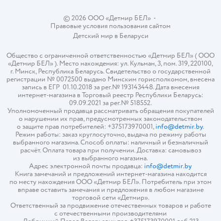
© 2026 ООО «Детмир БЕЛ»
•
Правовые условия пользования сайтом
Детский мир в
Беларуси
Общество с ограниченной ответственностью «Детмир БЕЛ» ( ООО
«Детмир БЕЛ» ). Место нахождения: ул. Кульман, 3, пом. 319, 220100,
г. Минск, Республика Беларусь. Свидетельство о государственной
регистрации № 0072500 выдано Минским горисполкомом, внесена
запись в ЕГР 01.10.2018 за рег.№ 193143448. Дата внесения
интернет-магазина в Торговый реестр Республики Беларусь:
09.09.2021 за рег.№ 518552.
Уполномоченный продавца рассматривать обращения покупателей
о нарушении их прав, предусмотренных законодательством
о защите прав потребителей: +375173970001,
info@detmir.by
.
Режим работы: заказ круглосуточно, выдача по режиму работы
выбранного магазина. Способ оплаты: наличный и безналичный
расчёт. Оплата товара при получении. Доставка: самовывоз
из выбранного магазина.
Адрес электронной почты продавца:
info@detmir.by
Книга замечаний и предложений интернет-магазина находится
по месту нахождения ООО «Детмир БЕЛ». Потребитель при этом
вправе оставить замечания и предложения в любом магазине
торговой сети «Детмир».
Ответственный за продвижение отечественных товаров и работе
с отечественными производителями