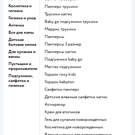
Косметика и
памперс трусики
гигиена
трусики хаггис
Гигиена и уход
baby go подгузники трусики
Аптечка
меррис трусики
Все для мамы
памперсы
Детская
памперсы 3 размер
бытовая химия
Для купания и
памперсы хаггис
ванны
подгузники baby go
Пустышки и
merries подгузники
прорезыватели
горшок roxy kids
Подгузники,
салфетки и
горшок babyton
пеленки
салфетки памперс
детские влажные салфетки хаггис
аспиратор
крем для атопиков
гель для купания новорожденных
косметика для новорожденных
ватные шарики для новорожденных