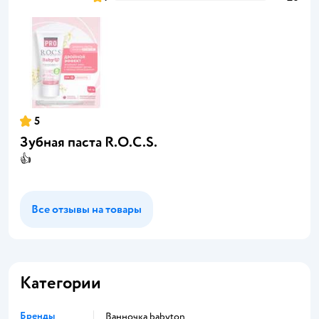
5
Зубная паста R.O.C.S.
👍
Все отзывы на товары
Категории
Бренды
ванночка babyton