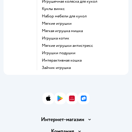
Игрушечная коляска для кукол
Куклы винкс
Набор мебели для кукол
Мягкие игрушки
Мягкая игрушка мишка
Игрушка котик
Мягкие игрушки антистресс
Игрушки подушки
Интерактивная кошка
Зайчик игрушка
App Store
Google Play
AppGallery
RuStore
Интернет-магазин
Доставка и оплата
Компания