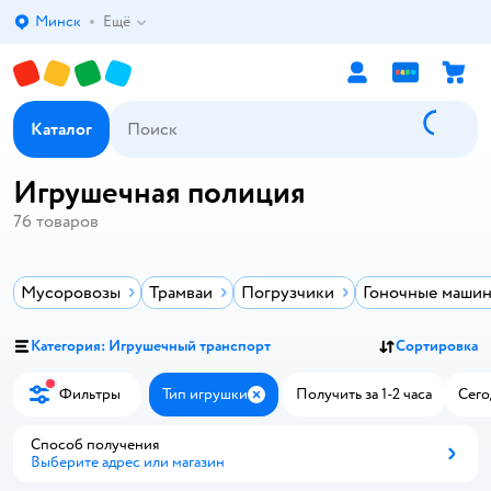
Минск
Ещё
Выбор адреса доставки.
Каталог
Игрушечная полиция
76
товаров
Мусоровозы
Трамваи
Погрузчики
Гоночные маши
Категория: Игрушечный транспорт
Сортировка
Фильтры
Тип игрушки
Получить за 1-2 часа
Сего
Закрыть
Способ получения
Выберите адрес или магазин
Способ получения