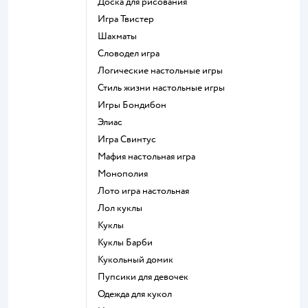
Доска для рисования
Игра Твистер
Шахматы
Словодел игра
Логические настольные игры
Стиль жизни настольные игры
Игры Бондибон
Элиас
Игра Свинтус
Мафия настольная игра
Монополия
Лото игра настольная
Лол куклы
Куклы
Куклы Барби
Кукольный домик
Пупсики для девочек
Одежда для кукол