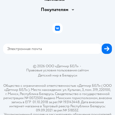
Обмен и возврат товара
Вакансии
Покупателям
Правила продажи
Подарочные карты
Политика конфиденциальности
Бонусные карты
Политика использования файлов cookie
ВКонтакте
Блог
Обратная связь
Магазины сети
Карта сайта
© 2026 ООО «Детмир БЕЛ»
•
Правовые условия пользования сайтом
Детский мир в
Беларуси
Общество с ограниченной ответственностью «Детмир БЕЛ» ( ООО
«Детмир БЕЛ» ). Место нахождения: ул. Кульман, 3, пом. 319, 220100,
г. Минск, Республика Беларусь. Свидетельство о государственной
регистрации № 0072500 выдано Минским горисполкомом, внесена
запись в ЕГР 01.10.2018 за рег.№ 193143448. Дата внесения
интернет-магазина в Торговый реестр Республики Беларусь:
09.09.2021 за рег.№ 518552.
Уполномоченный продавца рассматривать обращения покупателей