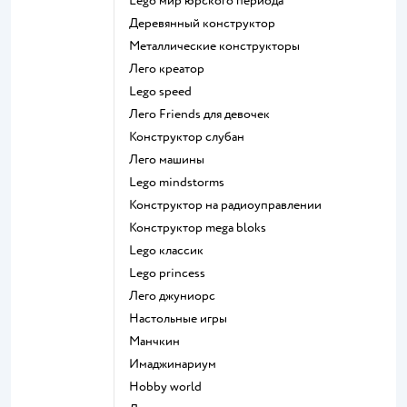
Lego мир юрского периода
Деревянный конструктор
Металлические конструкторы
Лего креатор
Lego speed
Лего Friends для девочек
Конструктор слубан
Лего машины
Lego mindstorms
Конструктор на радиоуправлении
Конструктор mega bloks
Lego классик
Lego princess
Лего джуниорс
Настольные игры
Манчкин
Имаджинариум
Hobby world