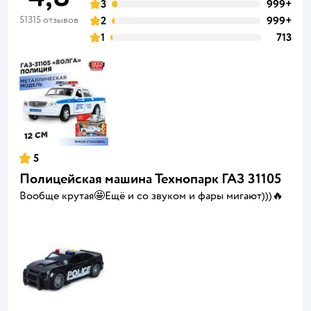
3
999+
51315 отзывов
2
999+
1
713
5
Полицейская машина Технопарк ГАЗ 31105
Вообще крутая🤩Ещё и со звуком и фары мигают)))🔥