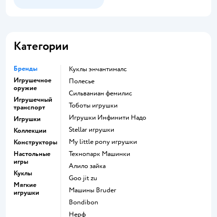
Категории
Бренды
Куклы энчантималс
Игрушечное
Полесье
оружие
Сильваниан фемилис
Игрушечный
Тоботы игрушки
транспорт
Игрушки Инфинити Надо
Игрушки
Stellar игрушки
Коллекции
my little pony игрушки
Конструкторы
Настольные
Технопарк Машинки
игры
Алило зайка
Куклы
Goo jit zu
Мягкие
Машины Bruder
игрушки
Bondibon
Нерф