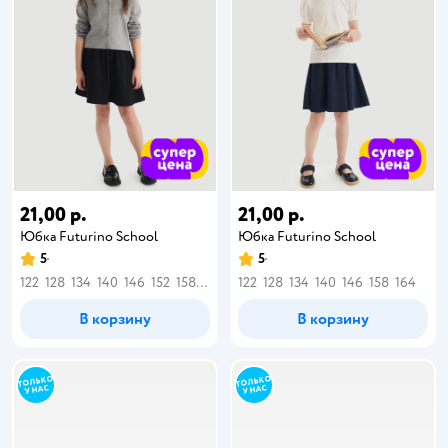
21,00 р.
21,00 р.
Юбка Futurino School
Юбка Futurino School
5
5
122
128
134
140
146
152
158
164
122
128
134
140
146
158
164
В корзину
В корзину