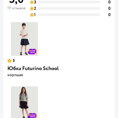
3
0
111 отзывов
2
0
1
0
5
Юбка Futurino School
хорлшая