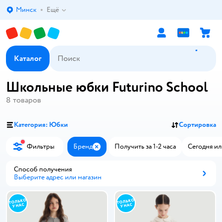
Минск
Ещё
Выбор адреса доставки.
Каталог
Школьные юбки Futurino School
8
товаров
Категория: Юбки
Сортировка
Фильтры
Бренд
Получить за 1-2 часа
Сегодня ил
Закрыть
Способ получения
Выберите адрес или магазин
Способ получения