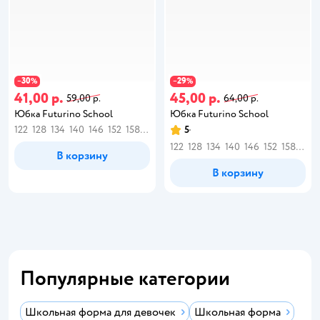
30
29
−
%
−
%
41,00 р.
45,00 р.
59,00 р.
64,00 р.
Юбка Futurino School
Юбка Futurino School
122
128
134
140
146
152
158
164
5
122
128
134
140
146
152
158
164
В корзину
В корзину
Популярные категории
Школьная форма для девочек
Школьная форма