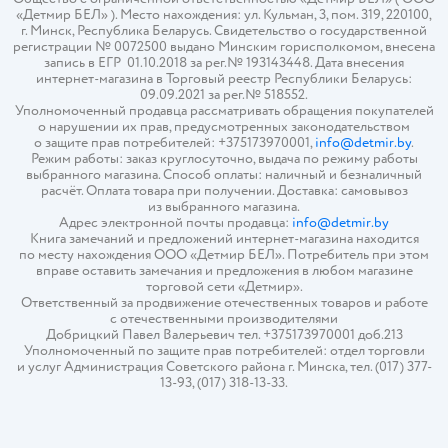
«Детмир БЕЛ» ). Место нахождения: ул. Кульман, 3, пом. 319, 220100,
г. Минск, Республика Беларусь. Свидетельство о государственной
регистрации № 0072500 выдано Минским горисполкомом, внесена
запись в ЕГР 01.10.2018 за рег.№ 193143448. Дата внесения
интернет-магазина в Торговый реестр Республики Беларусь:
09.09.2021 за рег.№ 518552.
Уполномоченный продавца рассматривать обращения покупателей
о нарушении их прав, предусмотренных законодательством
о защите прав потребителей: +375173970001,
info@detmir.by
.
Режим работы: заказ круглосуточно, выдача по режиму работы
выбранного магазина. Способ оплаты: наличный и безналичный
расчёт. Оплата товара при получении. Доставка: самовывоз
из выбранного магазина.
Адрес электронной почты продавца:
info@detmir.by
Книга замечаний и предложений интернет-магазина находится
по месту нахождения ООО «Детмир БЕЛ». Потребитель при этом
вправе оставить замечания и предложения в любом магазине
торговой сети «Детмир».
Ответственный за продвижение отечественных товаров и работе
с отечественными производителями
Добрицкий Павел Валерьевич тел. +375173970001 доб.213
Уполномоченный по защите прав потребителей: отдел торговли
и услуг Администрация Советского района г. Минска, тел. (017) 377-
13-93, (017) 318-13-33.