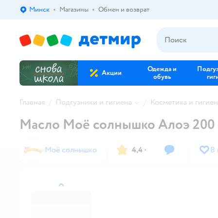
Минск
Магазины
Обмен и возврат
Выбор адреса доставки.
Одежда и
Подгу
Акции
обувь
гиг
Главная
Подгузники и гигиена
Косметика и гигиен
Масло Моё солнышко Алоэ 200
Моё солнышко
4,4
·
В
назад