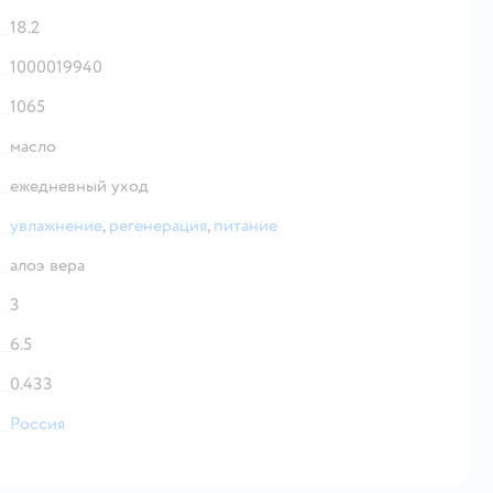
18.2
1000019940
1065
масло
ежедневный уход
увлажнение
,
регенерация
,
питание
алоэ вера
3
6.5
0.433
Россия