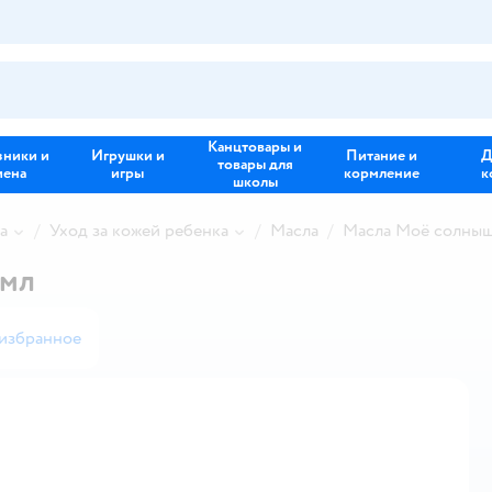
Канцтовары и
зники и
Игрушки и
Питание и
Д
товары для
иена
игры
кормление
к
школы
а
Уход за кожей ребенка
Масла
Масла Моё солны
 мл
 избранное