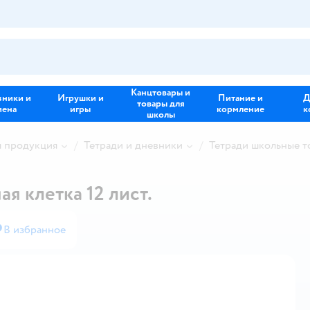
Канцтовары и
зники и
Игрушки и
Питание и
Д
товары для
иена
игры
кормление
к
школы
я продукция
Тетради и дневники
Тетради школьные т
я клетка 12 лист.
В избранное