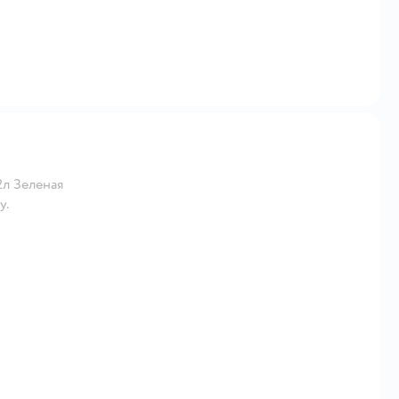
2л Зеленая
у.