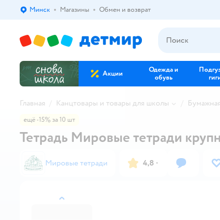
Минск
Магазины
Обмен и возврат
Выбор адреса доставки.
Одежда и
Подгу
Акции
обувь
гиг
Главная
Канцтовары и товары для школы
Бумажна
ещё -15% за 10 шт
Тетрадь Мировые тетради крупна
Мировые тетради
4,8
·
назад