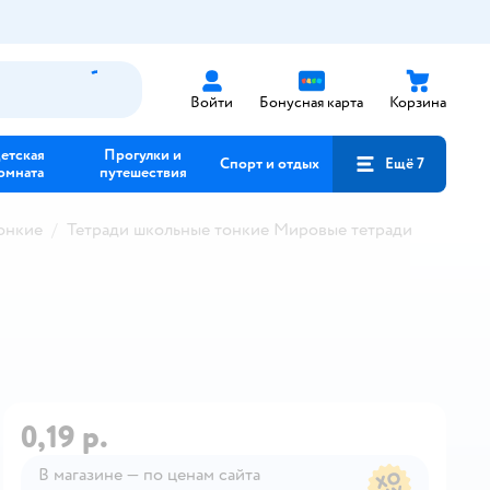
Войти
Бонусная карта
Корзина
етская
Прогулки и
Спорт и отдых
Ещё 7
омната
путешествия
онкие
Тетради школьные тонкие Мировые тетради
0,19 р.
В магазине — по ценам сайта