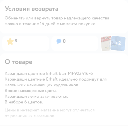
Условия возврата
Обменять или вернуть товар надлежащего качества
можно в течение 14 дней с момента покупки.
Фото пользов
Фото по
Рейтинг:
Вопросов:
5
0
+
2
Открыть
О товаре
Карандаши цветные Erhaft 6шт MF923416-6
Карандаши цветные Erhaft идеально подойдут для
маленьких начинающих художников.
Яркие насыщенные цвета.
Карандаши легко затачиваются.
В наборе 6 цветов.
Цены в интернет-магазине могут отличаться
от розничных магазинов.