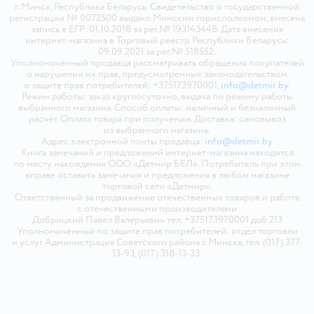
г. Минск, Республика Беларусь. Свидетельство о государственной
регистрации № 0072500 выдано Минским горисполкомом, внесена
запись в ЕГР 01.10.2018 за рег.№ 193143448. Дата внесения
интернет-магазина в Торговый реестр Республики Беларусь:
09.09.2021 за рег.№ 518552.
Уполномоченный продавца рассматривать обращения покупателей
о нарушении их прав, предусмотренных законодательством
о защите прав потребителей: +375173970001,
info@detmir.by
.
Режим работы: заказ круглосуточно, выдача по режиму работы
выбранного магазина. Способ оплаты: наличный и безналичный
расчёт. Оплата товара при получении. Доставка: самовывоз
из выбранного магазина.
Адрес электронной почты продавца:
info@detmir.by
Книга замечаний и предложений интернет-магазина находится
по месту нахождения ООО «Детмир БЕЛ». Потребитель при этом
вправе оставить замечания и предложения в любом магазине
торговой сети «Детмир».
Ответственный за продвижение отечественных товаров и работе
с отечественными производителями
Добрицкий Павел Валерьевич тел. +375173970001 доб.213
Уполномоченный по защите прав потребителей: отдел торговли
и услуг Администрация Советского района г. Минска, тел. (017) 377-
13-93, (017) 318-13-33.