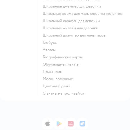
Школьные джемпер для девочки
Школьная форма для мальчиков темно синяя
Школьный сарафан для девочки
Школьные жилеты для девочки
Школьный джемпер для мальчиков
Глобусы
Атласы
Географические карты
Обучающие плакаты
Пластилин
Мелки восковые
Цветная бумага
Стаканы непроливайки
App Store
Google Play
AppGallery
RuStore