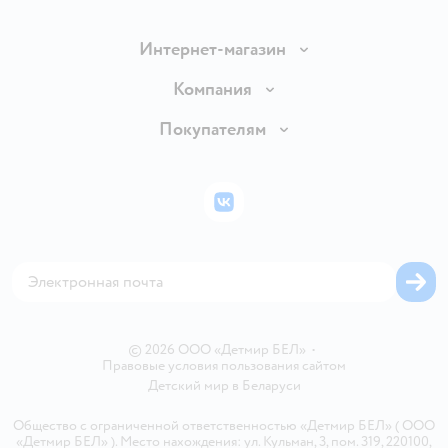
Интернет-магазин
Доставка и оплата
Компания
Обмен и возврат товара
Вакансии
Покупателям
Правила продажи
Подарочные карты
Политика конфиденциальности
Бонусные карты
Политика использования файлов cookie
ВКонтакте
Блог
Обратная связь
Магазины сети
Карта сайта
© 2026 ООО «Детмир БЕЛ»
•
Правовые условия пользования сайтом
Детский мир в
Беларуси
Общество с ограниченной ответственностью «Детмир БЕЛ» ( ООО
«Детмир БЕЛ» ). Место нахождения: ул. Кульман, 3, пом. 319, 220100,