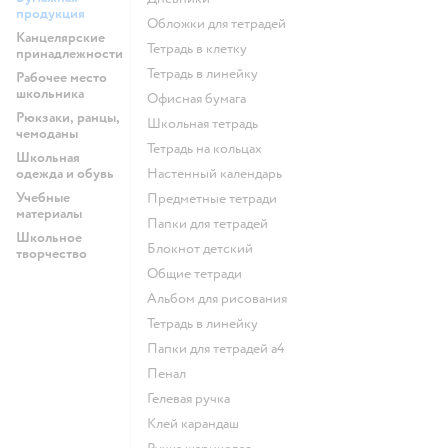
продукция
Обложки для тетрадей
Канцелярские
Тетрадь в клетку
принадлежности
Тетрадь в линейку
Рабочее место
школьника
Офисная бумага
Рюкзаки, ранцы,
Школьная тетрадь
чемоданы
Тетрадь на кольцах
Школьная
одежда и обувь
Настенный календарь
Учебные
Предметные тетради
материалы
Папки для тетрадей
Школьное
Блокнот детский
творчество
Общие тетради
Альбом для рисования
Тетрадь в линейку
Папки для тетрадей а4
Пенал
Гелевая ручка
Клей карандаш