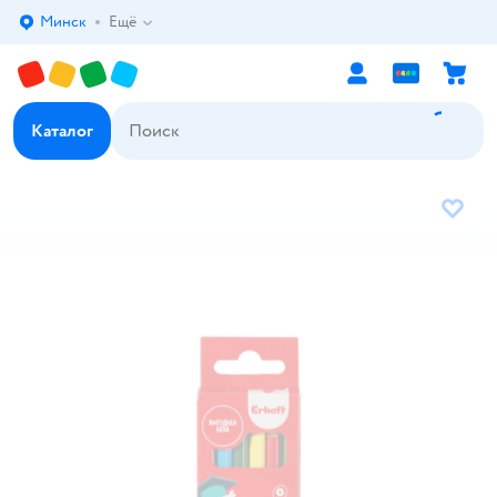
Минск
Ещё
Выбор адреса доставки.
Каталог
В избр