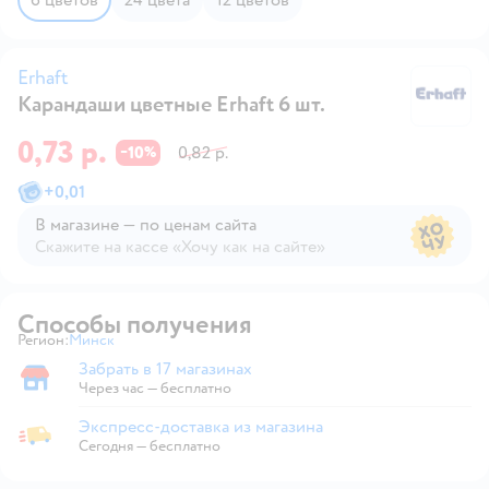
Erhaft
Карандаши цветные Erhaft 6 шт.
Er
0,73 р.
10
0,82 р.
−
%
+
0,01
В магазине — по ценам сайта
Скажите на кассе «Хочу как на сайте»
В магазине — по ценам сайта
Способы получения
Регион:
Минск
Выбор адреса доставки.
Забрать в 17 магазинах
Забрать в магазине
Через час — бесплатно
Экспресс-доставка из магазина
Экспресс-доставка из магазина
Сегодня
—
бесплатно