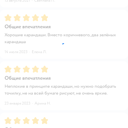
13 августа 2021
·
Светлана П.
Рейтинг:
5
Общие впечатления
Хорошие карандаши. Вместо коричневого, два зелёных
карандаша
14 июля 2023
·
Елена Л.
Рейтинг:
5
Общие впечатления
Неплохие в принципе карандаши, но нужно подобрать
точилку, не на всей бумаге рисуют, не очень яркие.
23 января 2023
·
Арина Н.
Рейтинг:
5