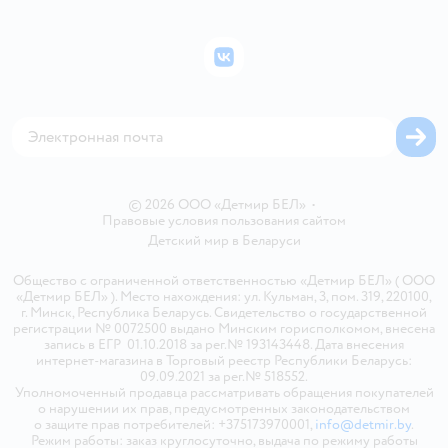
Подарочные карты
Политика конфиденциальности
Бонусные карты
Политика использования файлов cookie
ВКонтакте
Блог
Обратная связь
Магазины сети
Карта сайта
© 2026 ООО «Детмир БЕЛ»
•
Правовые условия пользования сайтом
Детский мир в
Беларуси
Общество с ограниченной ответственностью «Детмир БЕЛ» ( ООО
«Детмир БЕЛ» ). Место нахождения: ул. Кульман, 3, пом. 319, 220100,
г. Минск, Республика Беларусь. Свидетельство о государственной
регистрации № 0072500 выдано Минским горисполкомом, внесена
запись в ЕГР 01.10.2018 за рег.№ 193143448. Дата внесения
интернет-магазина в Торговый реестр Республики Беларусь:
09.09.2021 за рег.№ 518552.
Уполномоченный продавца рассматривать обращения покупателей
о нарушении их прав, предусмотренных законодательством
о защите прав потребителей: +375173970001,
info@detmir.by
.
Режим работы: заказ круглосуточно, выдача по режиму работы