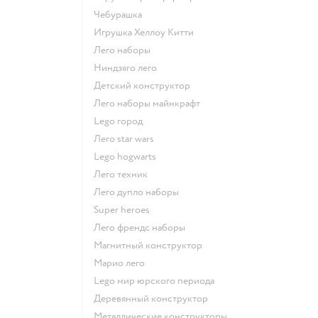
Чебурашка
Игрушка Хеллоу Китти
Лего наборы
Ниндзяго лего
Детский конструктор
Лего наборы майнкрафт
Lego город
Лего star wars
Lego hogwarts
Лего техник
Лего дупло наборы
Super heroes
Лего френдс наборы
Магнитный конструктор
Марио лего
Lego мир юрского периода
Деревянный конструктор
Металлические конструкторы