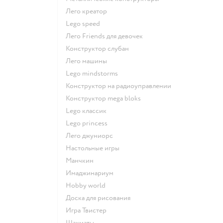
Лего креатор
Lego speed
Лего Friends для девочек
Конструктор слубан
Лего машины
Lego mindstorms
Конструктор на радиоуправлении
Конструктор mega bloks
Lego классик
Lego princess
Лего джуниорс
Настольные игры
Манчкин
Имаджинариум
Hobby world
Доска для рисования
Игра Твистер
Шахматы