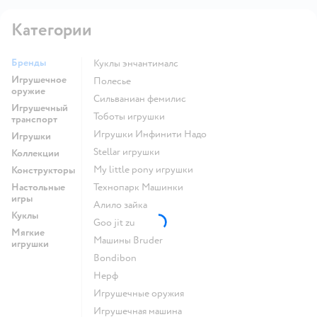
Категории
Бренды
Куклы энчантималс
Игрушечное
Полесье
оружие
Сильваниан фемилис
Игрушечный
Тоботы игрушки
транспорт
Игрушки Инфинити Надо
Игрушки
Stellar игрушки
Коллекции
my little pony игрушки
Конструкторы
Настольные
Технопарк Машинки
игры
Алило зайка
Куклы
Goo jit zu
Мягкие
Машины Bruder
игрушки
Bondibon
Нерф
Игрушечные оружия
Игрушечная машина