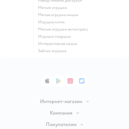
Набор мебели для кукол
Мягкие игрушки
Мягкая игрушка мишка
Игрушка котик
Мягкие игрушки антистресс
Игрушки подушки
Интерактивная кошка
Зайчик игрушка
App Store
Google Play
AppGallery
RuStore
Интернет-магазин
Доставка и оплата
Компания
Обмен и возврат товара
Вакансии
Покупателям
Правила продажи