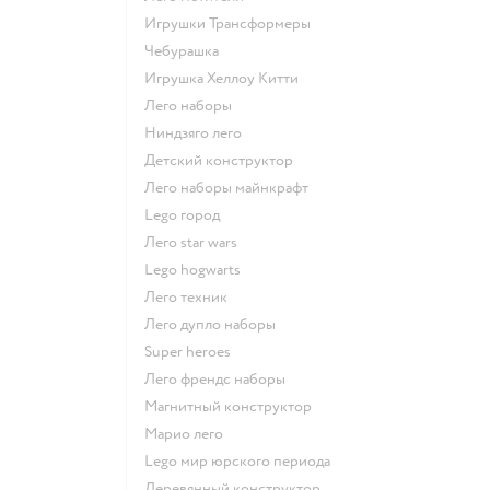
Игрушки Трансформеры
Чебурашка
Игрушка Хеллоу Китти
Лего наборы
Ниндзяго лего
Детский конструктор
Лего наборы майнкрафт
Lego город
Лего star wars
Lego hogwarts
Лего техник
Лего дупло наборы
Super heroes
Лего френдс наборы
Магнитный конструктор
Марио лего
Lego мир юрского периода
Деревянный конструктор