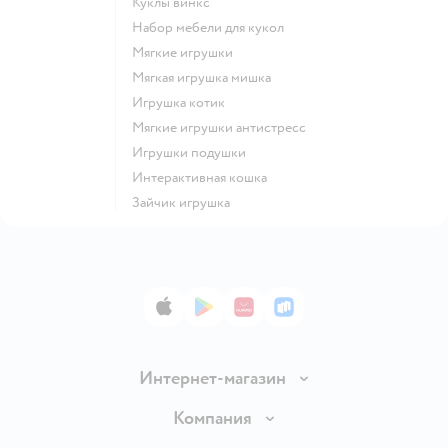
Куклы винкс
Набор мебели для кукол
Мягкие игрушки
Мягкая игрушка мишка
Игрушка котик
Мягкие игрушки антистресс
Игрушки подушки
Интерактивная кошка
Зайчик игрушка
App Store
Google Play
AppGallery
RuStore
Интернет-магазин
Доставка и оплата
Компания
Обмен и возврат товара