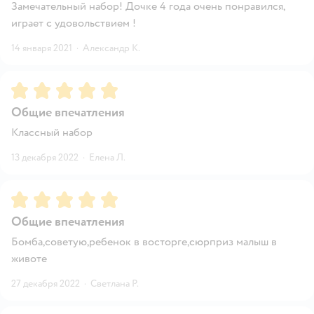
Замечательный набор! Дочке 4 года очень понравился,
играет с удовольствием !
14 января 2021
·
Александр К.
Рейтинг:
5
Общие впечатления
Классный набор
13 декабря 2022
·
Елена Л.
Рейтинг:
5
Общие впечатления
Бомба,советую,ребенок в восторге,сюрприз малыш в
животе
27 декабря 2022
·
Светлана Р.