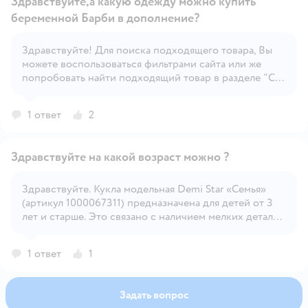
Здравствуйте,а какую одежду можно купить
беременной Барби в дополнение?
Здравствуйте! Для поиска подходящего товара, Вы
Открыть вопрос
можете воспользоваться фильтрами сайта или же
попробовать найти подходящий товар в разделе "С
этим товаром покупают", под карточкой товара.
1 ответ
2
Здравствуйте на какой возраст можно ?
Здравствуйте. Кукла модельная Demi Star «Семья»
(артикул 1000067311) предназначена для детей от 3
Открыть вопрос
лет и старше. Это связано с наличием мелких деталей
в наборе (аксессуары, одежда, предметы интерьера),
которые небезопасны для малышей младше трёх лет.
1 ответ
1
Задать вопрос