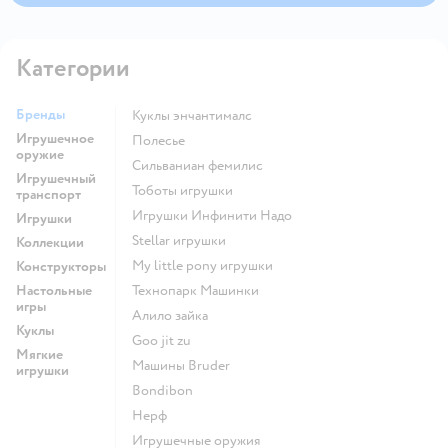
Категории
Бренды
Куклы энчантималс
Игрушечное
Полесье
оружие
Сильваниан фемилис
Игрушечный
Тоботы игрушки
транспорт
Игрушки Инфинити Надо
Игрушки
Stellar игрушки
Коллекции
my little pony игрушки
Конструкторы
Настольные
Технопарк Машинки
игры
Алило зайка
Куклы
Goo jit zu
Мягкие
Машины Bruder
игрушки
Bondibon
Нерф
Игрушечные оружия