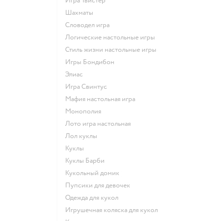
Игра Твистер
Шахматы
Словодел игра
Логические настольные игры
Стиль жизни настольные игры
Игры Бондибон
Элиас
Игра Свинтус
Мафия настольная игра
Монополия
Лото игра настольная
Лол куклы
Куклы
Куклы Барби
Кукольный домик
Пупсики для девочек
Одежда для кукол
Игрушечная коляска для кукол