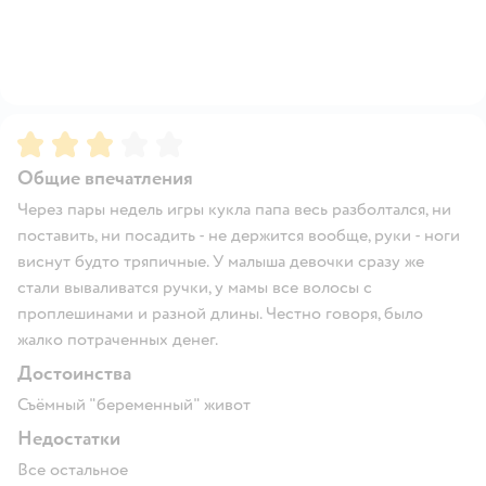
Рейтинг:
3
Общие впечатления
Через пары недель игры кукла папа весь разболтался, ни
поставить, ни посадить - не держится вообще, руки - ноги
виснут будто тряпичные. У малыша девочки сразу же
стали вываливатся ручки, у мамы все волосы с
проплешинами и разной длины. Честно говоря, было
жалко потраченных денег.
Достоинства
Съёмный "беременный" живот
Недостатки
Все остальное