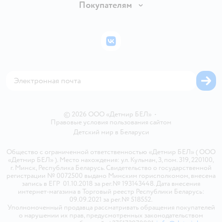
Вакансии
Покупателям
Правила продажи
Подарочные карты
Политика конфиденциальности
Бонусные карты
Политика использования файлов cookie
ВКонтакте
Блог
Обратная связь
Магазины сети
Карта сайта
© 2026 ООО «Детмир БЕЛ»
•
Правовые условия пользования сайтом
Детский мир в
Беларуси
Общество с ограниченной ответственностью «Детмир БЕЛ» ( ООО
«Детмир БЕЛ» ). Место нахождения: ул. Кульман, 3, пом. 319, 220100,
г. Минск, Республика Беларусь. Свидетельство о государственной
регистрации № 0072500 выдано Минским горисполкомом, внесена
запись в ЕГР 01.10.2018 за рег.№ 193143448. Дата внесения
интернет-магазина в Торговый реестр Республики Беларусь:
09.09.2021 за рег.№ 518552.
Уполномоченный продавца рассматривать обращения покупателей
о нарушении их прав, предусмотренных законодательством