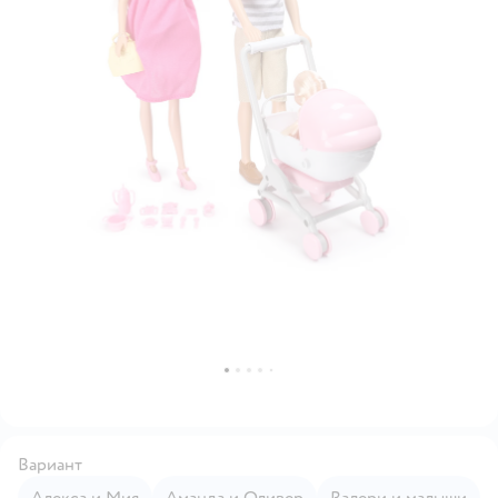
Вариант
Алекса и Мия
Аманда и Оливер
Валери и малыши