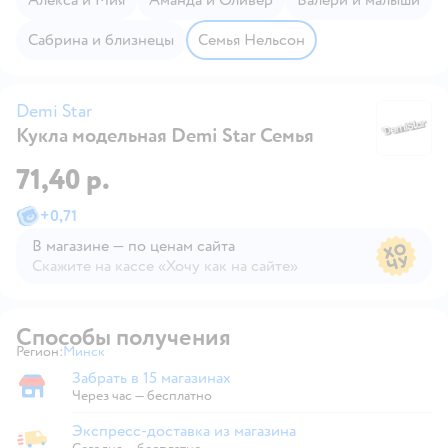
Сабрина и близнецы
Семья Нельсон
Demi Star
Кукла модельная Demi Star Семья
De
71,40 р.
+
0,71
В магазине — по ценам сайта
Скажите на кассе «Хочу как на сайте»
В магазине — по ценам сайта
Способы получения
Регион:
Минск
Выбор адреса доставки.
Забрать в 15 магазинах
Забрать в магазине
Через час — бесплатно
Экспресс-доставка из магазина
Экспресс-доставка из магазина