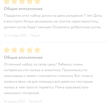
Рейтинг:
5
Общие впечатления
Подарили этот набор дочке на день рождения 7 лет. Доча
в восторге. Когда заказывала, не прочла характеристику,
думала куклы будут меньше. Оказались добротные куклы.
12 октября 2022
·
Мария
Рейтинг:
5
Общие впечатления
Отличный набор за свою цену! Ребенку очень
интересно,что малыш в животике. Прикольно,что
нажимаешь и живот становится плоским) Вот только
коляска явно не для малыша,а для девочки постарше,
малыш в ней просто теряется. Мама красивая,папа
немножко топорный.
16 января 2023
·
Татьяна К.