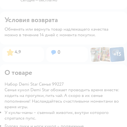
Сегодня
—
бесплатно
Условия возврата
Обменять или вернуть товар надлежащего качества
можно в течение 14 дней с момента покупки.
Фото по
Фото пользовател
Фото пользо
Рейтинг:
Вопросов:
4,9
0
+
15
Открыть га
О товаре
Набор Demi Star Семья 99227
Семья кукол Demi Star обожает проводить время вместе:
ходить на прогулки, пить чай. А скоро в их семье
пополнение! Наслаждайтесь счастливыми моментами во
время игры.
У куклы-мамы – съемный животик, внутри которого
спрятался пупс.
Голова, руки и ноги кукол – подвижные.