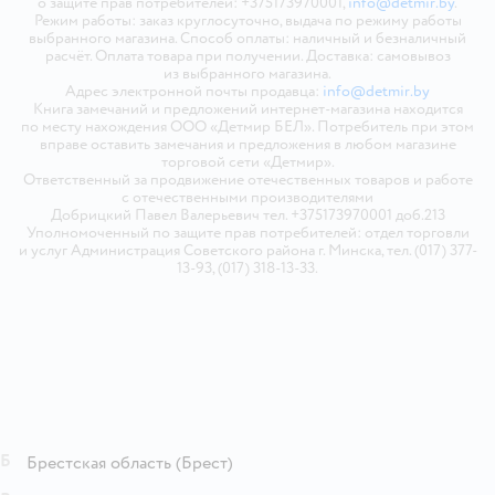
о защите прав потребителей: +375173970001,
info@detmir.by
.
Режим работы: заказ круглосуточно, выдача по режиму работы
выбранного магазина. Способ оплаты: наличный и безналичный
расчёт. Оплата товара при получении. Доставка: самовывоз
из выбранного магазина.
Адрес электронной почты продавца:
info@detmir.by
Книга замечаний и предложений интернет-магазина находится
по месту нахождения ООО «Детмир БЕЛ». Потребитель при этом
вправе оставить замечания и предложения в любом магазине
торговой сети «Детмир».
Ответственный за продвижение отечественных товаров и работе
с отечественными производителями
Добрицкий Павел Валерьевич тел. +375173970001 доб.213
Уполномоченный по защите прав потребителей: отдел торговли
и услуг Администрация Советского района г. Минска, тел. (017) 377-
13-93, (017) 318-13-33.
Б
Брестская область
(Брест)