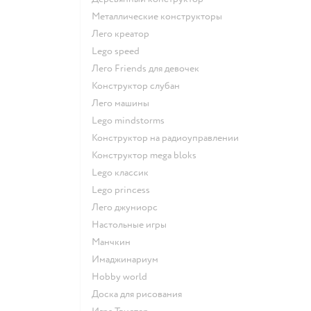
Металлические конструкторы
Лего креатор
Lego speed
Лего Friends для девочек
Конструктор слубан
Лего машины
Lego mindstorms
Конструктор на радиоуправлении
Конструктор mega bloks
Lego классик
Lego princess
Лего джуниорс
Настольные игры
Манчкин
Имаджинариум
Hobby world
Доска для рисования