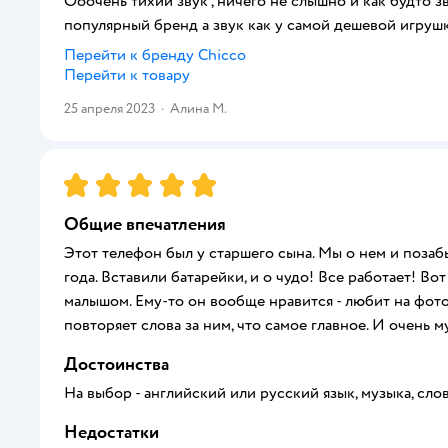
Ооочень тихий звук , ничего не слышно и как будто з
популярный бренд а звук как у самой дешевой игрушк
Перейти к бренду
Chicco
Перейти к товару
25 апреля 2023
·
Алина М.
Рейтинг:
5
Общие впечатления
Этот телефон был у старшего сына. Мы о нем и позаб
года. Вставили батарейки, и о чудо! Все работает! Во
малышом. Ему-то он вообще нравится - любит на фото
повторяет слова за ним, что самое главное. И очень 
Достоинства
На выбор - английский или русский язык, музыка, слов
Недостатки