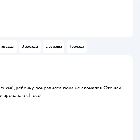
 звезды
3 звезды
2 звезды
1 звезда
е тихий, ребенку понравился, пока не сломался. Отошли
очарована в chicco