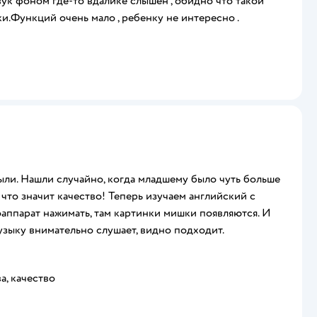
вук фоном где-то вдалике слышен , обидно что такой
и.Функций очень мало , ребенку не интересно .
ыли. Нашли случайно, когда младшему было чуть больше
т что значит качество! Теперь изучаем английский с
аппарат нажимать, там картинки мишки появляются. И
музыку внимательно слушает, видно подходит.
а, качество