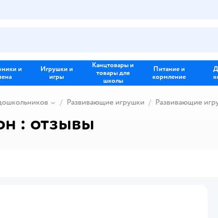
Канцтовары и
зники и
Игрушки и
Питание и
Д
товары для
иена
игры
кормление
к
школы
 дошкольников
Развивающие игрушки
Развивающие игр
н : отзывы