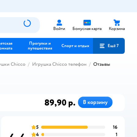
Войти
Бонусная карта
Корзина
етская
Прогулки и
Спорт и отдых
Ещё 7
омната
путешествия
ушки Chicco
Игрушка Chicco телефон
Отзывы
89,90 р.
В корзину
5
16
отзыва
оценка
4
1
отзыва