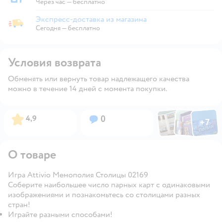
Забрать в магазине
Через час — бесплатно
Экспресс-доставка из магазина
Экспресс-доставка из магазина
Сегодня
—
бесплатно
Условия возврата
Обменять или вернуть товар надлежащего качества
можно в течение 14 дней с момента покупки.
Фото по
Фото пользовател
Фото пользо
Рейтинг:
Вопросов:
4,9
0
+
7
Открыть га
О товаре
Игра Attivio Мемополия Столицы 02169
Соберите наибольшее число парных карт с одинаковыми
изображениями и познакомьтесь со столицами разных
стран!
Играйте разными способами!