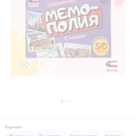
Вариант
Животные
Динозавры
Чудеса света
Космос