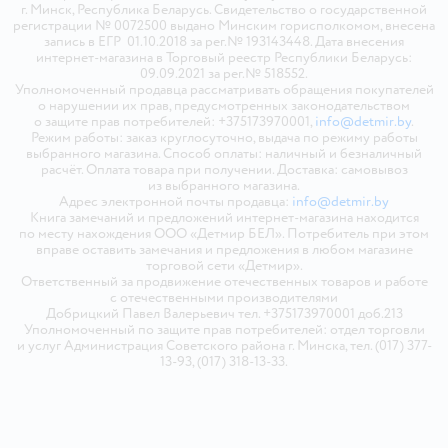
г. Минск, Республика Беларусь. Свидетельство о государственной
регистрации № 0072500 выдано Минским горисполкомом, внесена
запись в ЕГР 01.10.2018 за рег.№ 193143448. Дата внесения
интернет-магазина в Торговый реестр Республики Беларусь:
09.09.2021 за рег.№ 518552.
Уполномоченный продавца рассматривать обращения покупателей
о нарушении их прав, предусмотренных законодательством
о защите прав потребителей: +375173970001,
info@detmir.by
.
Режим работы: заказ круглосуточно, выдача по режиму работы
выбранного магазина. Способ оплаты: наличный и безналичный
расчёт. Оплата товара при получении. Доставка: самовывоз
из выбранного магазина.
Адрес электронной почты продавца:
info@detmir.by
Книга замечаний и предложений интернет-магазина находится
по месту нахождения ООО «Детмир БЕЛ». Потребитель при этом
вправе оставить замечания и предложения в любом магазине
торговой сети «Детмир».
Ответственный за продвижение отечественных товаров и работе
с отечественными производителями
Добрицкий Павел Валерьевич тел. +375173970001 доб.213
Уполномоченный по защите прав потребителей: отдел торговли
и услуг Администрация Советского района г. Минска, тел. (017) 377-
13-93, (017) 318-13-33.