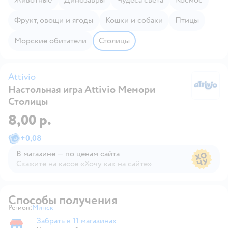
Фрукт, овощи и ягоды
Кошки и собаки
Птицы
Морские обитатели
Столицы
Attivio
Настольная игра Attivio Мемори
At
Столицы
8,00 р.
+
0,08
В магазине — по ценам сайта
Скажите на кассе «Хочу как на сайте»
В магазине — по ценам сайта
Способы получения
Регион:
Минск
Выбор адреса доставки.
Забрать в 11 магазинах