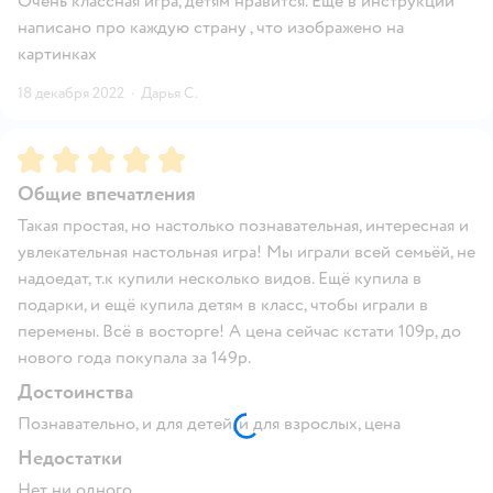
Очень классная игра, детям нравится. Еще в инструкции
написано про каждую страну , что изображено на
картинках
18 декабря 2022
·
Дарья С.
Рейтинг:
5
Общие впечатления
Такая простая, но настолько познавательная, интересная и
увлекательная настольная игра! Мы играли всей семьёй, не
надоедат, т.к купили несколько видов. Ещё купила в
подарки, и ещё купила детям в класс, чтобы играли в
перемены. Всё в восторге! А цена сейчас кстати 109р, до
нового года покупала за 149р.
Достоинства
Познавательно, и для детей, и для взрослых, цена
Недостатки
Нет ни одного