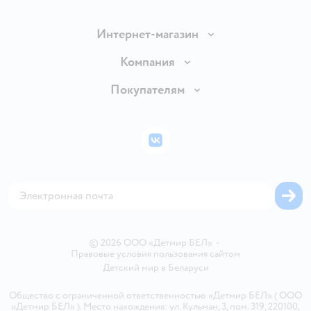
Интернет-магазин
Доставка и оплата
Компания
Обмен и возврат товара
Вакансии
Покупателям
Правила продажи
Подарочные карты
Политика конфиденциальности
Бонусные карты
Политика использования файлов cookie
ВКонтакте
Блог
Обратная связь
Магазины сети
Карта сайта
© 2026 ООО «Детмир БЕЛ»
•
Правовые условия пользования сайтом
Детский мир в
Беларуси
Общество с ограниченной ответственностью «Детмир БЕЛ» ( ООО
«Детмир БЕЛ» ). Место нахождения: ул. Кульман, 3, пом. 319, 220100,