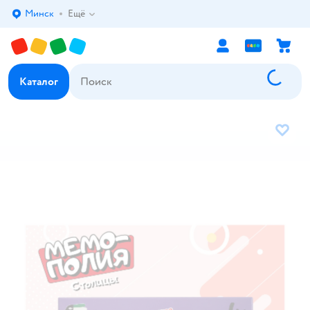
Минск
Ещё
Выбор адреса доставки.
Каталог
В избр