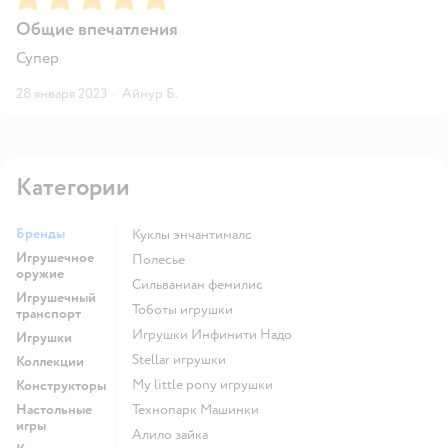
Общие впечатления
Супер
28 января 2023
·
Айнур Б.
Категории
Бренды
Куклы энчантималс
Игрушечное
Полесье
оружие
Сильваниан фемилис
Игрушечный
Тоботы игрушки
транспорт
Игрушки Инфинити Надо
Игрушки
Stellar игрушки
Коллекции
my little pony игрушки
Конструкторы
Настольные
Технопарк Машинки
игры
Алило зайка