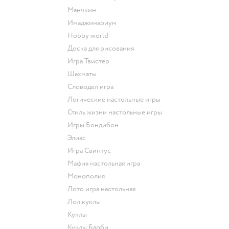
Манчкин
Имаджинариум
Hobby world
Доска для рисования
Игра Твистер
Шахматы
Словодел игра
Логические настольные игры
Стиль жизни настольные игры
Игры Бондибон
Элиас
Игра Свинтус
Мафия настольная игра
Монополия
Лото игра настольная
Лол куклы
Куклы
Куклы Барби