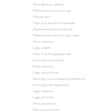
Лего френдс наборы
Магнитный конструктор
Марио лего
Lego мир юрского периода
Деревянный конструктор
Металлические конструкторы
Лего креатор
Lego speed
Лего Friends для девочек
Конструктор слубан
Лего машины
Lego mindstorms
Конструктор на радиоуправлении
Конструктор mega bloks
Lego классик
Lego princess
Лего джуниорс
Настольные игры