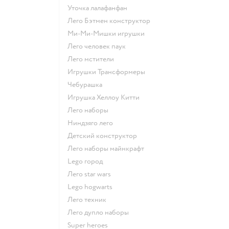
Уточка лалафанфан
Лего Бэтмен конструктор
Ми-Ми-Мишки игрушки
Лего человек паук
Лего мстители
Игрушки Трансформеры
Чебурашка
Игрушка Хеллоу Китти
Лего наборы
Ниндзяго лего
Детский конструктор
Лего наборы майнкрафт
Lego город
Лего star wars
Lego hogwarts
Лего техник
Лего дупло наборы
Super heroes