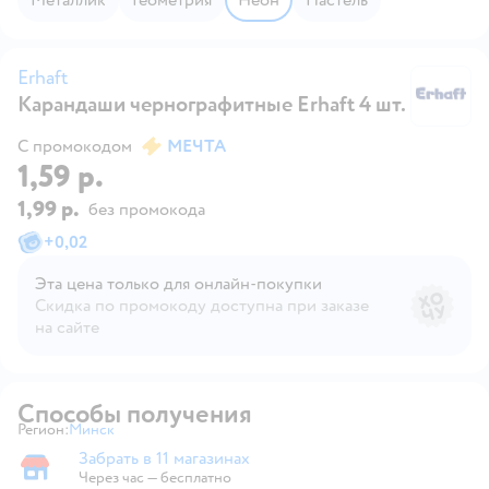
Erhaft
Карандаши чернографитные Erhaft 4 шт.
Er
С промокодом
МЕЧТА
1,59 р.
1,99 р.
без промокода
+
0,02
Эта цена только для онлайн‑покупки
Скидка по промокоду доступна при заказе
на сайте
Способы получения
Регион:
Минск
Выбор адреса доставки.
Забрать в 11 магазинах
Забрать в магазине
Через час — бесплатно