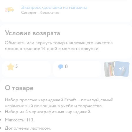
Экспресс-доставка из магазина
Экспресс-доставка из магазина
Сегодня
—
бесплатно
Условия возврата
Обменять или вернуть товар надлежащего качества
можно в течение 14 дней с момента покупки.
Фото пользов
Фото по
Рейтинг:
Вопросов:
5
0
+
2
Открыть
О товаре
Набор простых карандашей Erhaft – пожалуй, самый
незаменимый помощник в учебе и творчестве.
Набор из 4 чернографитных карандашей.
Мягкость: НВ.
Дополнены ластиком.