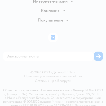
Интернет-магазин
Доставка и оплата
Компания
Обмен и возврат товара
Вакансии
Покупателям
Правила продажи
Подарочные карты
Политика конфиденциальности
Бонусные карты
Политика использования файлов cookie
ВКонтакте
Блог
Обратная связь
Магазины сети
Карта сайта
© 2026 ООО «Детмир БЕЛ»
•
Правовые условия пользования сайтом
Детский мир в
Беларуси
Общество с ограниченной ответственностью «Детмир БЕЛ» ( ООО
«Детмир БЕЛ» ). Место нахождения: ул. Кульман, 3, пом. 319, 220100,
г. Минск, Республика Беларусь. Свидетельство о государственной
регистрации № 0072500 выдано Минским горисполкомом, внесена
запись в ЕГР 01.10.2018 за рег.№ 193143448. Дата внесения