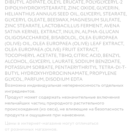
DIBUTYL ADIPATE, OLEYL ERUCATE, POLYGLYCERYL-2
DIPOLYHYDROXYSTEARATE, ZINC OXIDE, GLYCERIN,
HELIANTHUS ANNUUS SEED OIL, GLYCERYL STEARATE,
GLYCERYL OLEATE, BEESWAX, MAGNESIUM SULFATE,
ZINC STEARATE, LACTOBACILLUS FERMENT, AVENA
SATIVA KERNEL EXTRACT, INULIN, ALPHA-GLUCAN
OLIGOSACCHARIDE, BISABOLOL, OLEA EUROPAEA
(OLIVE) OIL, OLEA EUROPAEA (OLIVE) LEAF EXTRACT,
OLEA EUROPAEA (OLIVE) FRUIT EXTRACT,
TOCOPHERYL ACETATE, TBHQ, CITRIC ACID, BENZYL
ALCOHOL, GLYCERYL LAURATE, SODIUM BENZOATE,
POTASSIUM SORBATE, PENTAERYTHRITYL TETRA-DI-T-
BUTYL HYDROXYHYDROCINNAMATE, PROPYLENE
GLYCOL, PARFUM, DISODIUM EDTA
Возможна индивидуальная непереносимость отдельных
ингредиентов.
Продукт может содержать незначительные включения
мельчайших частиц природного растительного
происхождения (из овса), не влияющие на безопасность
продукта и ощущения при нанесении.
Цены в интернет-магазине могут отличаться
от розничных магазинов.