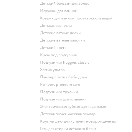
детский бальзам для волос
игрушки для ванной
коврик для ванной противоскользящий
детская расческа
детские ватные диски
детские ватные палочки
детский крем
крем под подгузник
подгузники huggies classic
хаггис ультра
памперс актив беби драй
pampers premium care
подгузники трусики
подгузники для плавания
электрическая зубная щетка детская
детская гигиеническая помада
круг на шею для купания новорожденных
гель для стирки детского белья