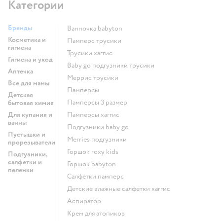
Категории
Бренды
ванночка babyton
Косметика и
памперс трусики
гигиена
трусики хаггис
Гигиена и уход
baby go подгузники трусики
Аптечка
меррис трусики
Все для мамы
памперсы
Детская
памперсы 3 размер
бытовая химия
Для купания и
памперсы хаггис
ванны
подгузники baby go
Пустышки и
merries подгузники
прорезыватели
горшок roxy kids
Подгузники,
салфетки и
горшок babyton
пеленки
салфетки памперс
детские влажные салфетки хаггис
аспиратор
крем для атопиков