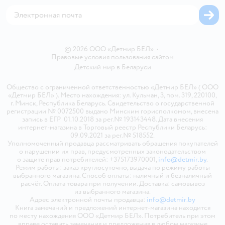
Карта сайта
© 2026 ООО «Детмир БЕЛ»
•
Правовые условия пользования сайтом
Детский мир в
Беларуси
Общество с ограниченной ответственностью «Детмир БЕЛ» ( ООО
«Детмир БЕЛ» ). Место нахождения: ул. Кульман, 3, пом. 319, 220100,
г. Минск, Республика Беларусь. Свидетельство о государственной
регистрации № 0072500 выдано Минским горисполкомом, внесена
запись в ЕГР 01.10.2018 за рег.№ 193143448. Дата внесения
интернет-магазина в Торговый реестр Республики Беларусь:
09.09.2021 за рег.№ 518552.
Уполномоченный продавца рассматривать обращения покупателей
о нарушении их прав, предусмотренных законодательством
о защите прав потребителей: +375173970001,
info@detmir.by
.
Режим работы: заказ круглосуточно, выдача по режиму работы
выбранного магазина. Способ оплаты: наличный и безналичный
расчёт. Оплата товара при получении. Доставка: самовывоз
из выбранного магазина.
Адрес электронной почты продавца:
info@detmir.by
Книга замечаний и предложений интернет-магазина находится
по месту нахождения ООО «Детмир БЕЛ». Потребитель при этом
вправе оставить замечания и предложения в любом магазине