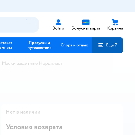
Войти
Бонусная карта
Корзина
етская
Прогулки и
Спорт и отдых
Ещё 7
омната
путешествия
Маски защитные Нордпласт
Нет в наличии
Условия возврата