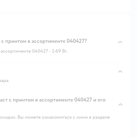
 с принтом в аccортименте 040427?
аccортименте 040427 - 3.69 Br.
вара.
аст с принтом в аccортименте 040427 и его
скидок. Вы можете ознакомиться с ними в разделе