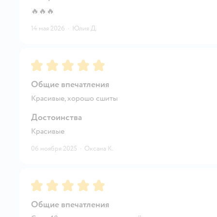
🔥🔥🔥
14 мая 2026
·
Юлия Д.
Рейтинг:
5
Общие впечатления
Красивые, хорошо сшиты
Достоинства
Красивые
06 ноября 2025
·
Оксана К.
Рейтинг:
5
Общие впечатления