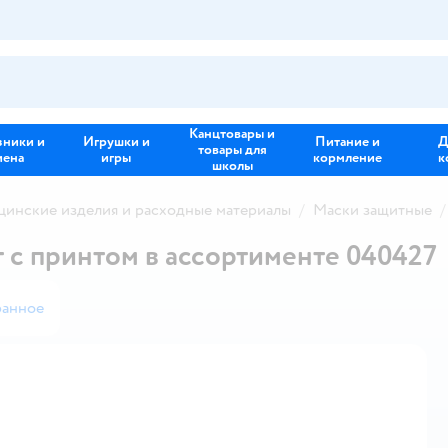
Канцтовары и
зники и
Игрушки и
Питание и
Д
товары для
иена
игры
кормление
к
школы
инские изделия и расходные материалы
Маски защитные
 с принтом в аccортименте 040427
ранное