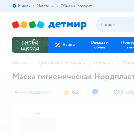
Минск
Магазины
Обмен и возврат
Выбор адреса доставки.
Одежда и
Подгу
Акции
обувь
гиг
Главная
Подгузники и гигиена
Аптечка
Медиц
Маска гигиеническая Нордпласт
Нордпласт
4,2
·
В изб
назад