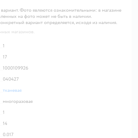
 1 вариант. Фото являются ознакомительными: в магазине
вленных на фото может не быть в наличии.
конкретный вариант определяется, исходя из наличия.
чных магазинов.
1
17
1000109926
040427
тканевая
многоразовая
1
14
0.017