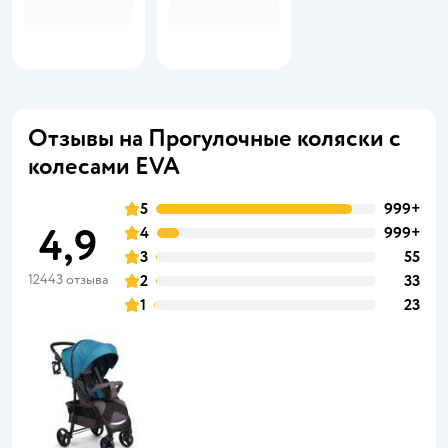
Отзывы на Прогулочные коляски с
колесами EVA
5
999+
4,9
4
999+
3
55
12443 отзыва
2
33
1
23