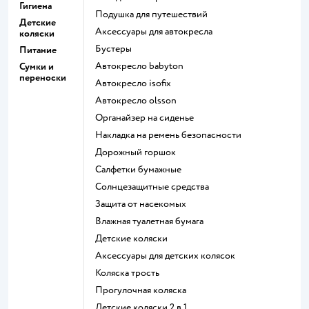
Гигиена
Подушка для путешествий
Детские
Аксессуары для автокресла
коляски
Бустеры
Питание
Автокресло babyton
Сумки и
переноски
Автокресло isofix
Автокресло olsson
Органайзер на сиденье
Накладка на ремень безопасности
Дорожный горшок
Салфетки бумажные
Солнцезащитные средства
Защита от насекомых
Влажная туалетная бумага
Детские коляски
Аксессуары для детских колясок
Коляска трость
Прогулочная коляска
Детские коляски 2 в 1