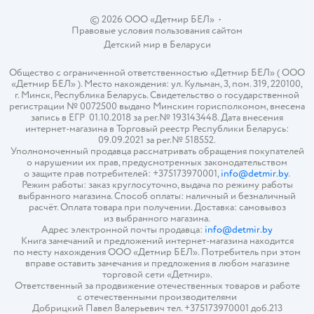
© 2026 ООО «Детмир БЕЛ»
•
Правовые условия пользования сайтом
Детский мир в
Беларуси
Общество с ограниченной ответственностью «Детмир БЕЛ» ( ООО
«Детмир БЕЛ» ). Место нахождения: ул. Кульман, 3, пом. 319, 220100,
г. Минск, Республика Беларусь. Свидетельство о государственной
регистрации № 0072500 выдано Минским горисполкомом, внесена
запись в ЕГР 01.10.2018 за рег.№ 193143448. Дата внесения
интернет-магазина в Торговый реестр Республики Беларусь:
09.09.2021 за рег.№ 518552.
Уполномоченный продавца рассматривать обращения покупателей
о нарушении их прав, предусмотренных законодательством
о защите прав потребителей: +375173970001,
info@detmir.by
.
Режим работы: заказ круглосуточно, выдача по режиму работы
выбранного магазина. Способ оплаты: наличный и безналичный
расчёт. Оплата товара при получении. Доставка: самовывоз
из выбранного магазина.
Адрес электронной почты продавца:
info@detmir.by
Книга замечаний и предложений интернет-магазина находится
по месту нахождения ООО «Детмир БЕЛ». Потребитель при этом
вправе оставить замечания и предложения в любом магазине
торговой сети «Детмир».
Ответственный за продвижение отечественных товаров и работе
с отечественными производителями
Добрицкий Павел Валерьевич тел. +375173970001 доб.213