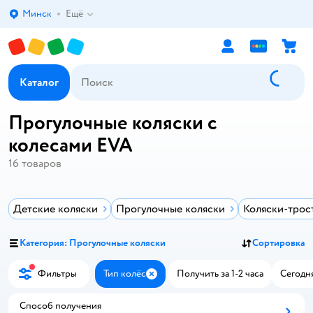
Минск
Ещё
Выбор адреса доставки.
Каталог
Прогулочные коляски с
колесами EVA
16
товаров
Детские коляски
Прогулочные коляски
Коляски-трос
Категория: Прогулочные коляски
Сортировка
Фильтры
Тип колёс
Получить за 1-2 часа
Сегодня
Закрыть
Способ получения