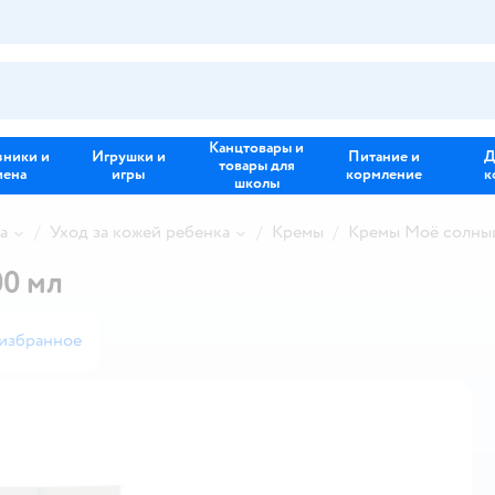
Канцтовары и
зники и
Игрушки и
Питание и
Д
товары для
иена
игры
кормление
к
школы
а
Уход за кожей ребенка
Кремы
Кремы Моё солны
0 мл
 избранное