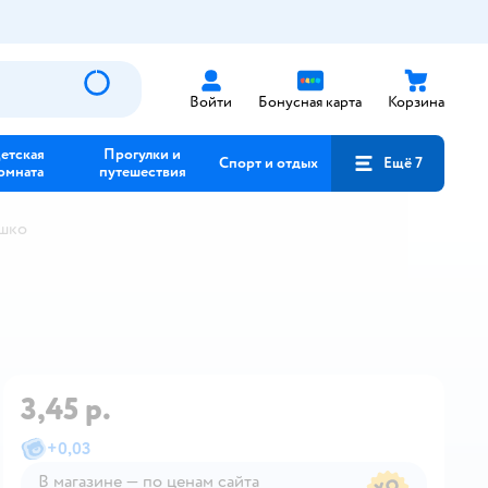
Войти
Бонусная карта
Корзина
етская
Прогулки и
Спорт и отдых
Ещё 7
омната
путешествия
шко
3,45 р.
+
0,03
В магазине — по ценам сайта