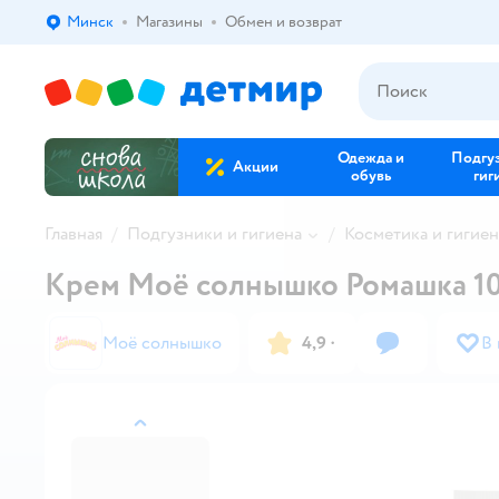
Минск
Магазины
Обмен и возврат
Выбор адреса доставки.
Одежда и
Подгу
Акции
обувь
гиг
Главная
Подгузники и гигиена
Косметика и гигиен
Крем Моё солнышко Ромашка 10
Моё солнышко
4,9
·
В
назад