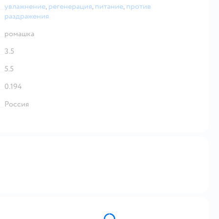
увлажнение
,
регенерация
,
питание
,
против
раздражения
ромашка
3.5
5.5
0.194
Россия