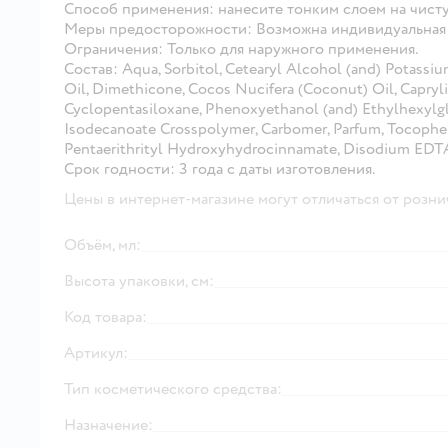
Способ применения:
нанесите тонким слоем на чист
Меры предосторожности:
Возможна индивидуальная 
Ограничения:
Только для наружного применения.
Состав:
Aqua, Sorbitol, Cetearyl Alcohol (and) Potass
Oil, Dimethicone, Сocos Nucifera (Coconut) Oil, Сaprylic
Cyclopentasiloxane, Phenoxyethanol (and) Ethylhexylgl
Isodecanoate Crosspolymer, Carbomer, Parfum, Tocopher
Pentaerithrityl Hydroxyhydrocinnamate, Disodium EDTA,
Срок годности:
3 года с даты изготовления.
Цены в интернет-магазине могут отличаться от розни
Объём, мл:
Высота упаковки, см:
Код товара:
Артикул:
Тип косметического средства:
Назначение: