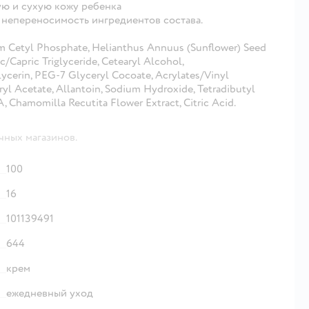
ую и сухую кожу ребенка
непереносимость ингредиентов состава.
ium Cetyl Phosphate, Helianthus Annuus (Sunflower) Seed
/Capric Triglyceride, Cetearyl Alcohol,
ycerin, PEG-7 Glyceryl Cocoate, Acrylates/Vinyl
yl Acetate, Allantoin, Sodium Hydroxide, Tetradibutyl
 Сhamomilla Recutita Flower Extract, Сitric Acid.
чных магазинов.
100
16
101139491
644
крем
ежедневный уход