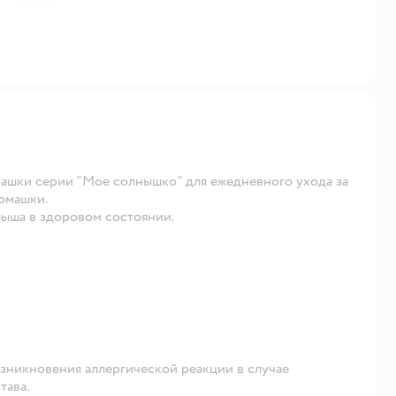
ашки серии "Мое солнышко" для ежедневного ухода за
омашки.
лыша в здоровом состоянии.
и
зникновения аллергической реакции в случае
тава.