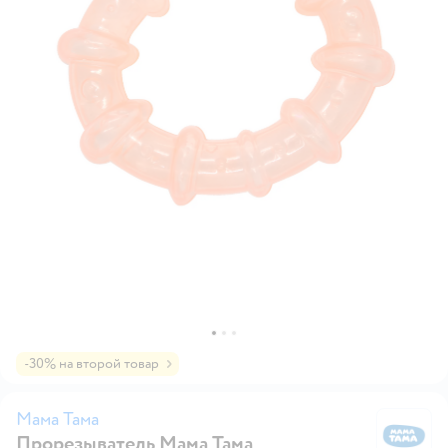
-30% на второй товар
Мама Тама
Прорезыватель Мама Тама
М