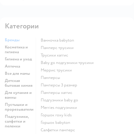
Категории
Бренды
ванночка babyton
Косметика и
памперс трусики
гигиена
трусики хаггис
Гигиена и уход
baby go подгузники трусики
Аптечка
меррис трусики
Все для мамы
памперсы
Детская
памперсы 3 размер
бытовая химия
Для купания и
памперсы хаггис
ванны
подгузники baby go
Пустышки и
merries подгузники
прорезыватели
горшок roxy kids
Подгузники,
салфетки и
горшок babyton
пеленки
салфетки памперс