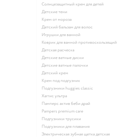
солнцезащитный крем для детей
детские тени
крем от мороза
детский бальзам для волос
игрушки для ванной
коврик для ванной противоскользящий
детская расческа
детские ватные диски
детские ватные палочки
детский крем
крем под подгузник
подгузники huggies classic
хаггис ультра
памперс актив беби драй
pampers premium care
подгузники трусики
подгузники для плавания
электрическая зубная щетка детская