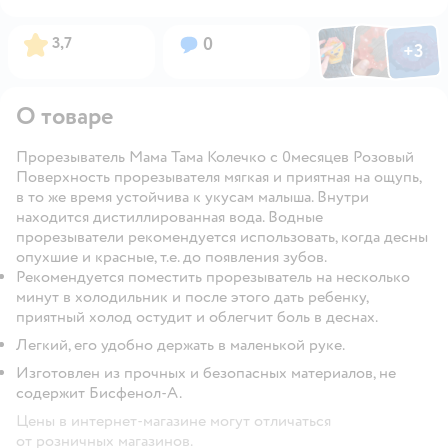
Фото по
Фото пользовател
Фото пользо
Рейтинг:
Вопросов:
3,7
0
+
3
Открыть га
О товаре
Прорезыватель Мама Тама Колечко с 0месяцев Розовый
Поверхность прорезывателя мягкая и приятная на ощупь,
в то же время устойчива к укусам малыша. Внутри
находится дистиллированная вода. Водные
прорезыватели рекомендуется использовать, когда десны
опухшие и красные, т.е. до появления зубов.
Рекомендуется поместить прорезыватель на несколько
минут в холодильник и после этого дать ребенку,
приятный холод остудит и облегчит боль в деснах.
Легкий, его удобно держать в маленькой руке.
Изготовлен из прочных и безопасных материалов, не
содержит Бисфенол-А.
Цены в интернет-магазине могут отличаться
от розничных магазинов.