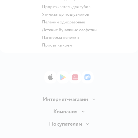
прорезыватель для зубов
утилизатор подгузников
пеленки одноразовые
детские бумажные салфетки
памперсы пеленки
присыпка крем
App Store
Google Play
AppGallery
RuStore
Интернет-магазин
Доставка и оплата
Компания
Обмен и возврат товара
Вакансии
Покупателям
Правила продажи
Подарочные карты
Политика конфиденциальности