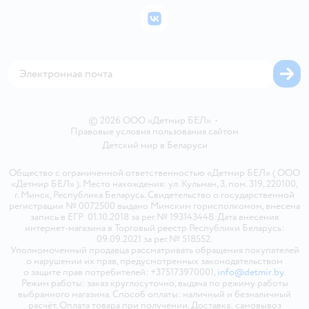
Бонусные карты
Политика использования файлов cookie
ВКонтакте
Блог
Обратная связь
Магазины сети
Карта сайта
© 2026 ООО «Детмир БЕЛ»
•
Правовые условия пользования сайтом
Детский мир в
Беларуси
Общество с ограниченной ответственностью «Детмир БЕЛ» ( ООО
«Детмир БЕЛ» ). Место нахождения: ул. Кульман, 3, пом. 319, 220100,
г. Минск, Республика Беларусь. Свидетельство о государственной
регистрации № 0072500 выдано Минским горисполкомом, внесена
запись в ЕГР 01.10.2018 за рег.№ 193143448. Дата внесения
интернет-магазина в Торговый реестр Республики Беларусь:
09.09.2021 за рег.№ 518552.
Уполномоченный продавца рассматривать обращения покупателей
о нарушении их прав, предусмотренных законодательством
о защите прав потребителей: +375173970001,
info@detmir.by
.
Режим работы: заказ круглосуточно, выдача по режиму работы
выбранного магазина. Способ оплаты: наличный и безналичный
расчёт. Оплата товара при получении. Доставка: самовывоз