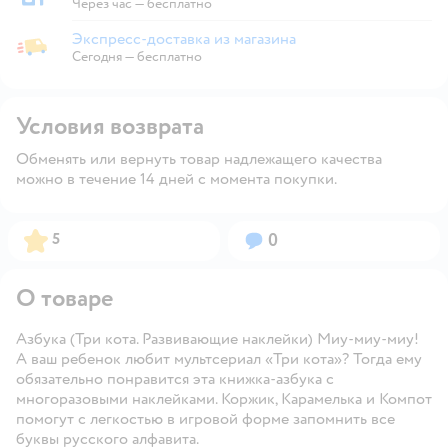
Забрать в магазине
Через час — бесплатно
Экспресс-доставка из магазина
Экспресс-доставка из магазина
Сегодня
—
бесплатно
Условия возврата
Обменять или вернуть товар надлежащего качества
можно в течение 14 дней с момента покупки.
Рейтинг:
Вопросов:
5
0
О товаре
Азбука (Три кота. Развивающие наклейки) Миу-миу-миу!
А ваш ребенок любит мультсериал «Три кота»? Тогда ему
обязательно понравится эта книжка-азбука с
многоразовыми наклейками. Коржик, Карамелька и Компот
помогут с легкостью в игровой форме запомнить все
буквы русского алфавита.