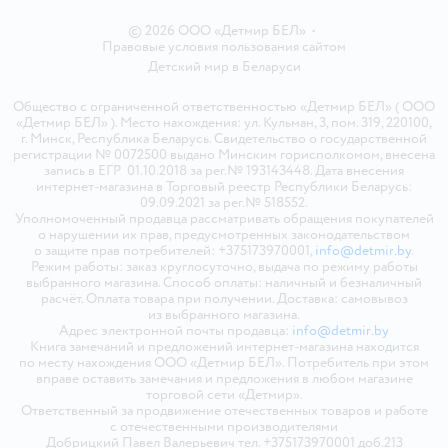
© 2026 ООО «Детмир БЕЛ»
•
Правовые условия пользования сайтом
Детский мир в
Беларуси
Общество с ограниченной ответственностью «Детмир БЕЛ» ( ООО
«Детмир БЕЛ» ). Место нахождения: ул. Кульман, 3, пом. 319, 220100,
г. Минск, Республика Беларусь. Свидетельство о государственной
регистрации № 0072500 выдано Минским горисполкомом, внесена
запись в ЕГР 01.10.2018 за рег.№ 193143448. Дата внесения
интернет-магазина в Торговый реестр Республики Беларусь:
09.09.2021 за рег.№ 518552.
Уполномоченный продавца рассматривать обращения покупателей
о нарушении их прав, предусмотренных законодательством
о защите прав потребителей: +375173970001,
info@detmir.by
.
Режим работы: заказ круглосуточно, выдача по режиму работы
выбранного магазина. Способ оплаты: наличный и безналичный
расчёт. Оплата товара при получении. Доставка: самовывоз
из выбранного магазина.
Адрес электронной почты продавца:
info@detmir.by
Книга замечаний и предложений интернет-магазина находится
по месту нахождения ООО «Детмир БЕЛ». Потребитель при этом
вправе оставить замечания и предложения в любом магазине
торговой сети «Детмир».
Ответственный за продвижение отечественных товаров и работе
с отечественными производителями
Добрицкий Павел Валерьевич тел. +375173970001 доб.213