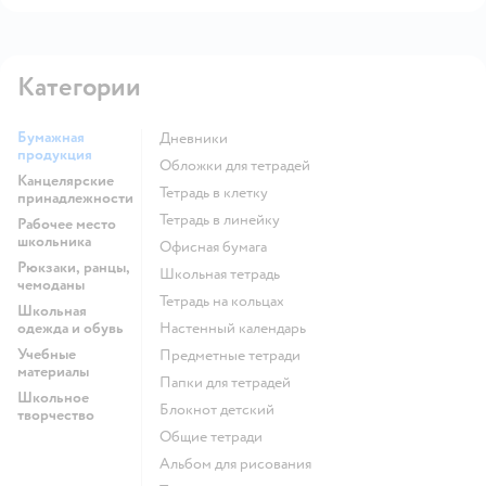
Категории
Бумажная
Дневники
продукция
Обложки для тетрадей
Канцелярские
Тетрадь в клетку
принадлежности
Тетрадь в линейку
Рабочее место
школьника
Офисная бумага
Рюкзаки, ранцы,
Школьная тетрадь
чемоданы
Тетрадь на кольцах
Школьная
одежда и обувь
Настенный календарь
Учебные
Предметные тетради
материалы
Папки для тетрадей
Школьное
Блокнот детский
творчество
Общие тетради
Альбом для рисования