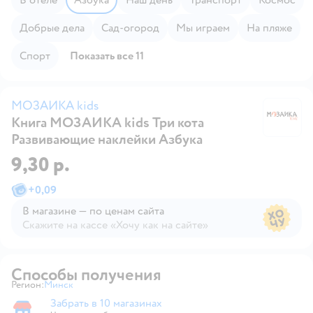
Добрые дела
Сад-огород
Мы играем
На пляже
Спорт
Показать все 11
МОЗАИКА kids
Книга МОЗАИКА kids Три кота
М
Развивающие наклейки Азбука
9,30 р.
+
0,09
В магазине — по ценам сайта
Скажите на кассе «Хочу как на сайте»
В магазине — по ценам сайта
Способы получения
Регион:
Минск
Выбор адреса доставки.
Забрать в 10 магазинах