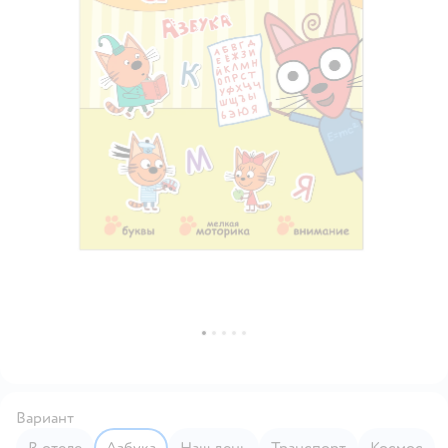
Вариант
В отеле
Азбука
Наш день
Транспорт
Космос