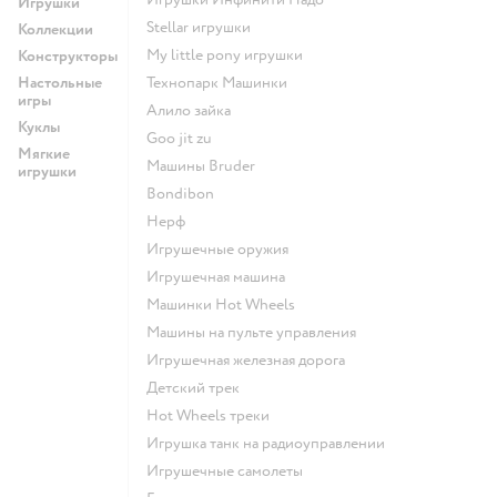
Игрушки
Stellar игрушки
Коллекции
my little pony игрушки
Конструкторы
Настольные
Технопарк Машинки
игры
Алило зайка
Куклы
Goo jit zu
Мягкие
Машины Bruder
игрушки
Bondibon
Нерф
Игрушечные оружия
Игрушечная машина
Машинки Hot Wheels
Машины на пульте управления
Игрушечная железная дорога
Детский трек
Hot Wheels треки
Игрушка танк на радиоуправлении
Игрушечные самолеты