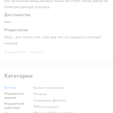
как не нужная вещь,обидно очень.не стоит своих денег.не
советую данную игрушку
Достоинства
Нет
Недостатки
Звук...его почти нет...еле еле что то слышно в полной
тишине
14 января 2023
·
Ирина К.
Категории
Бренды
Куклы энчантималс
Игрушечное
Полесье
оружие
Сильваниан фемилис
Игрушечный
Тоботы игрушки
транспорт
Игрушки Инфинити Надо