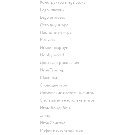
Конструктор mega bloks
Lego классик
Lego princess
Лего джуниорс
Настольные игры
Манчкин
Имаджинариум
Hobby world
Доска для рисования
Игра Твистер
Шахматы
Словодел игра
Логические настольные игры
Стиль жизни настольные игры
Игры Бондибон
Элиас
Игра Свинтус
Мафия настольная игра