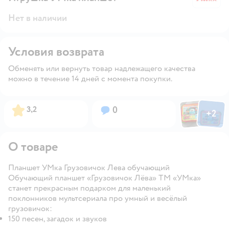
Нет в наличии
Условия возврата
Обменять или вернуть товар надлежащего качества
можно в течение 14 дней с момента покупки.
Фото пользов
Фото по
Рейтинг:
Вопросов:
3,2
0
+
2
Открыть
О товаре
Планшет УМка Грузовичок Лева обучающий
Обучающий планшет «Грузовичок Лёва» ТМ «УМка»
станет прекрасным подарком для маленький
поклонников мультсериала про умный и весёлый
грузовичок:
150 песен, загадок и звуков