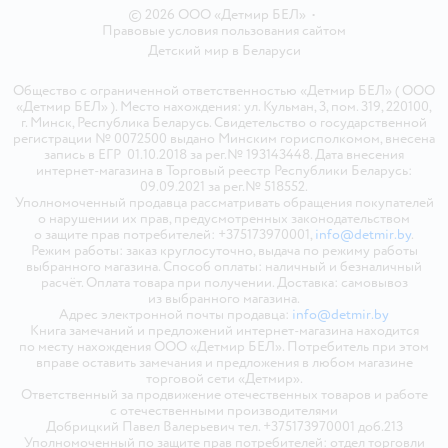
© 2026 ООО «Детмир БЕЛ»
•
Правовые условия пользования сайтом
Детский мир в
Беларуси
Общество с ограниченной ответственностью «Детмир БЕЛ» ( ООО
«Детмир БЕЛ» ). Место нахождения: ул. Кульман, 3, пом. 319, 220100,
г. Минск, Республика Беларусь. Свидетельство о государственной
регистрации № 0072500 выдано Минским горисполкомом, внесена
запись в ЕГР 01.10.2018 за рег.№ 193143448. Дата внесения
интернет-магазина в Торговый реестр Республики Беларусь:
09.09.2021 за рег.№ 518552.
Уполномоченный продавца рассматривать обращения покупателей
о нарушении их прав, предусмотренных законодательством
о защите прав потребителей: +375173970001,
info@detmir.by
.
Режим работы: заказ круглосуточно, выдача по режиму работы
выбранного магазина. Способ оплаты: наличный и безналичный
расчёт. Оплата товара при получении. Доставка: самовывоз
из выбранного магазина.
Адрес электронной почты продавца:
info@detmir.by
Книга замечаний и предложений интернет-магазина находится
по месту нахождения ООО «Детмир БЕЛ». Потребитель при этом
вправе оставить замечания и предложения в любом магазине
торговой сети «Детмир».
Ответственный за продвижение отечественных товаров и работе
с отечественными производителями
Добрицкий Павел Валерьевич тел. +375173970001 доб.213
Уполномоченный по защите прав потребителей: отдел торговли