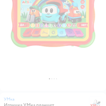
УМка
Игрушка УМка планшет
У