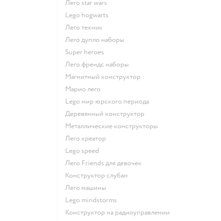
Лего star wars
Lego hogwarts
Лего техник
Лего дупло наборы
Super heroes
Лего френдс наборы
Магнитный конструктор
Марио лего
Lego мир юрского периода
Деревянный конструктор
Металлические конструкторы
Лего креатор
Lego speed
Лего Friends для девочек
Конструктор слубан
Лего машины
Lego mindstorms
Конструктор на радиоуправлении