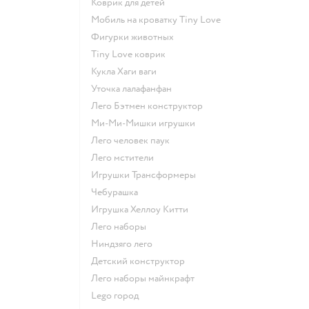
Коврик для детей
Мобиль на кроватку Tiny Love
Фигурки животных
Tiny Love коврик
Кукла Хаги ваги
Уточка лалафанфан
Лего Бэтмен конструктор
Ми-Ми-Мишки игрушки
Лего человек паук
Лего мстители
Игрушки Трансформеры
Чебурашка
Игрушка Хеллоу Китти
Лего наборы
Ниндзяго лего
Детский конструктор
Лего наборы майнкрафт
Lego город