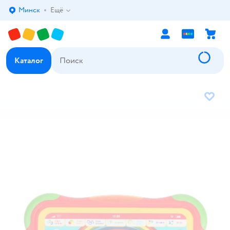
Минск
Ещё
Выбор адреса доставки.
Каталог
В избр