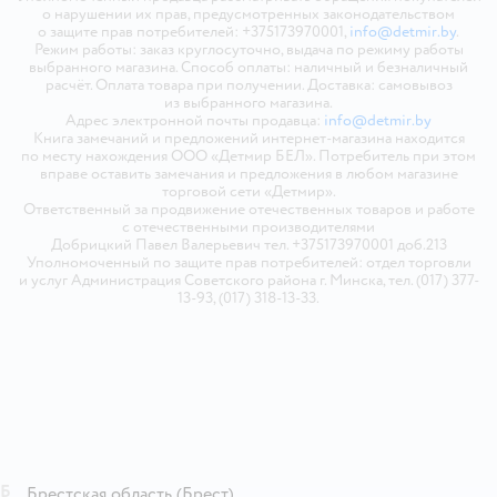
о нарушении их прав, предусмотренных законодательством
о защите прав потребителей: +375173970001,
info@detmir.by
.
Режим работы: заказ круглосуточно, выдача по режиму работы
выбранного магазина. Способ оплаты: наличный и безналичный
расчёт. Оплата товара при получении. Доставка: самовывоз
из выбранного магазина.
Адрес электронной почты продавца:
info@detmir.by
Книга замечаний и предложений интернет-магазина находится
по месту нахождения ООО «Детмир БЕЛ». Потребитель при этом
вправе оставить замечания и предложения в любом магазине
торговой сети «Детмир».
Ответственный за продвижение отечественных товаров и работе
с отечественными производителями
Добрицкий Павел Валерьевич тел. +375173970001 доб.213
Уполномоченный по защите прав потребителей: отдел торговли
и услуг Администрация Советского района г. Минска, тел. (017) 377-
13-93, (017) 318-13-33.
Б
Брестская область
(Брест)