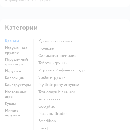
16 февраля 2023
·
Зухра К.
Категории
Бренды
Куклы энчантималс
Игрушечное
Полесье
оружие
Сильваниан фемилис
Игрушечный
Тоботы игрушки
транспорт
Игрушки Инфинити Надо
Игрушки
Stellar игрушки
Коллекции
my little pony игрушки
Конструкторы
Настольные
Технопарк Машинки
игры
Алило зайка
Куклы
Goo jit zu
Мягкие
Машины Bruder
игрушки
Bondibon
Нерф