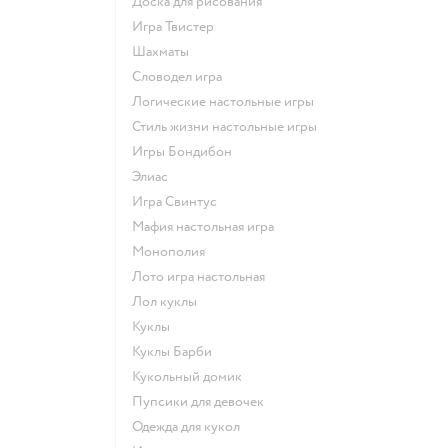
Доска для рисования
Игра Твистер
Шахматы
Словодел игра
Логические настольные игры
Стиль жизни настольные игры
Игры Бондибон
Элиас
Игра Свинтус
Мафия настольная игра
Монополия
Лото игра настольная
Лол куклы
Куклы
Куклы Барби
Кукольный домик
Пупсики для девочек
Одежда для кукол