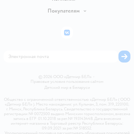
Обмен и возврат товара
Вакансии
Покупателям
Правила продажи
Подарочные карты
Политика конфиденциальности
Бонусные карты
Политика использования файлов cookie
ВКонтакте
Блог
Обратная связь
Магазины сети
Карта сайта
© 2026 ООО «Детмир БЕЛ»
•
Правовые условия пользования сайтом
Детский мир в
Беларуси
Общество с ограниченной ответственностью «Детмир БЕЛ» ( ООО
«Детмир БЕЛ» ). Место нахождения: ул. Кульман, 3, пом. 319, 220100,
г. Минск, Республика Беларусь. Свидетельство о государственной
регистрации № 0072500 выдано Минским горисполкомом, внесена
запись в ЕГР 01.10.2018 за рег.№ 193143448. Дата внесения
интернет-магазина в Торговый реестр Республики Беларусь:
09.09.2021 за рег.№ 518552.
Уполномоченный продавца рассматривать обращения покупателей