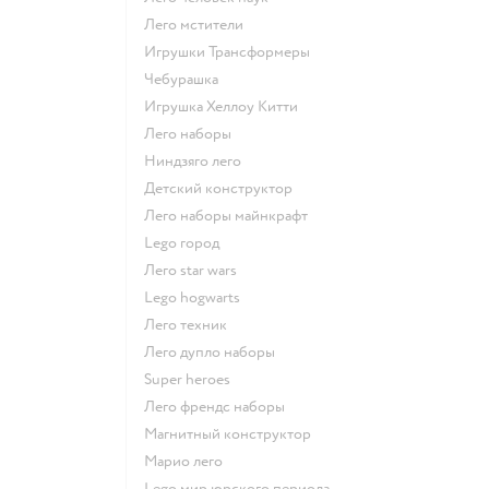
Лего мстители
Игрушки Трансформеры
Чебурашка
Игрушка Хеллоу Китти
Лего наборы
Ниндзяго лего
Детский конструктор
Лего наборы майнкрафт
Lego город
Лего star wars
Lego hogwarts
Лего техник
Лего дупло наборы
Super heroes
Лего френдс наборы
Магнитный конструктор
Марио лего
Lego мир юрского периода