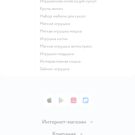
Игрушечная коляска для кукол
Куклы винкс
Набор мебели для кукол
Мягкие игрушки
Мягкая игрушка мишка
Игрушка котик
Мягкие игрушки антистресс
Игрушки подушки
Интерактивная кошка
Зайчик игрушка
App Store
Google Play
AppGallery
RuStore
Интернет-магазин
Доставка и оплата
Компания