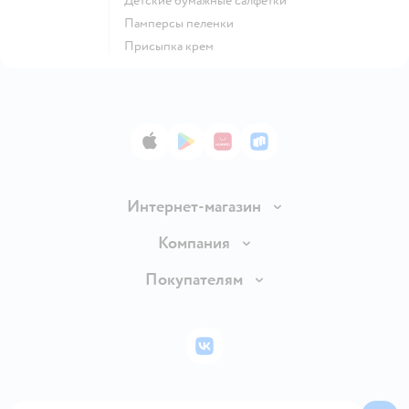
детские бумажные салфетки
памперсы пеленки
присыпка крем
App Store
Google Play
AppGallery
RuStore
Интернет-магазин
Доставка и оплата
Компания
Обмен и возврат товара
Вакансии
Покупателям
Правила продажи
Подарочные карты
Политика конфиденциальности
Бонусные карты
Политика использования файлов cookie
ВКонтакте
Блог
Обратная связь
Магазины сети
Карта сайта