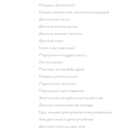
игрушки для ванной
коврик для ванной противоскользящий
детская расческа
детские ватные диски
детские ватные палочки
детский крем
крем под подгузник
подгузники huggies classic
хаггис ультра
памперс актив беби драй
pampers premium care
подгузники трусики
подгузники для плавания
электрическая зубная щетка детская
детская гигиеническая помада
круг на шею для купания новорожденных
гель для стирки детского белья
детское молочко для тела