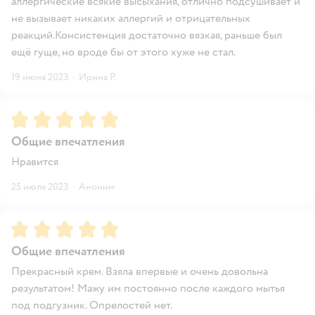
аллергические всякие высыхания, отлично подсушивает и
не вызывает никаких аллергий и отрицательных
реакций.Консистенция достаточно вязкая, раньше был
ещё гуще, но вроде бы от этого хуже не стал.
19 июня 2023
·
Ирина Р.
Рейтинг:
5
Общие впечатления
Нравится
25 июля 2023
·
Аноним
Рейтинг:
5
Общие впечатления
Прекрасный крем. Взяла впервые и очень довольна
результатом! Мажу им постоянно после каждого мытья
под подгузник. Опрелостей нет.