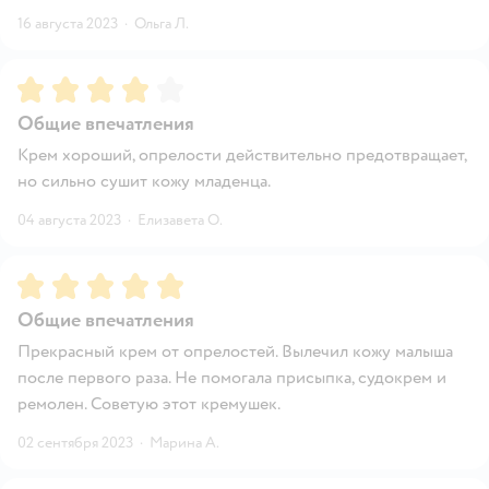
16 августа 2023
·
Ольга Л.
Рейтинг:
4
Общие впечатления
Крем хороший, опрелости действительно предотвращает,
но сильно сушит кожу младенца.
04 августа 2023
·
Елизавета О.
Рейтинг:
5
Общие впечатления
Прекрасный крем от опрелостей. Вылечил кожу малыша
после первого раза. Не помогала присыпка, судокрем и
ремолен. Советую этот кремушек.
02 сентября 2023
·
Марина А.