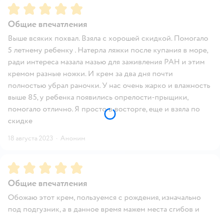
Рейтинг:
5
Общие впечатления
Выше всяких похвал. Взяла с хорошей скидкой. Помогало
5 летнему ребенку . Натерла ляжки после купания в море,
ради интереса мазала мазью для заживления РАН и этим
кремом разные ножки. И крем за два дня почти
полностью убрал раночки. У нас очень жарко и влажность
выше 85, у ребенка появились опрелости-прыщики,
помогало отлично. Я просто в восторге, еще и взяла по
скидке
18 августа 2023
·
Аноним
Рейтинг:
5
Общие впечатления
Обожаю этот крем, пользуемся с рождения, изначально
под подгузник, а в данное время мажем места сгибов и