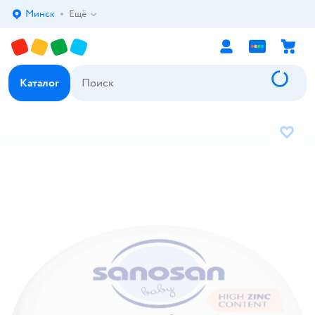
Минск
Ещё
Выбор адреса доставки.
Каталог
В избр