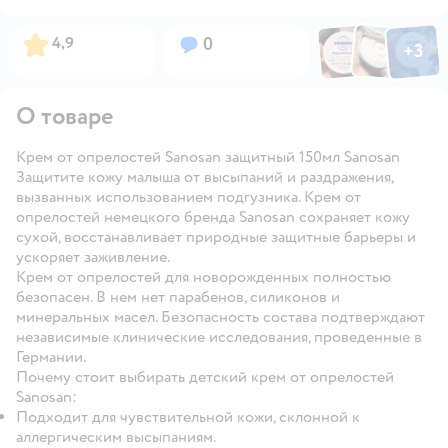
Фото по
Фото пользовател
Фото пользо
Рейтинг:
Вопросов:
4,9
0
+
3
Открыть га
О товаре
Крем от опрелостей Sanosan защитный 150мл Sanosan
Защитите кожу малыша от высыпаний и раздражения,
вызванных использованием подгузника. Крем от
опрелостей немецкого бренда Sanosan сохраняет кожу
сухой, восстанавливает природные защитные барьеры и
ускоряет заживление.
Крем от опрелостей для новорожденных полностью
безопасен. В нем нет парабенов, силиконов и
минеральных масел. Безопасность состава подтверждают
независимые клинические исследования, проведенные в
Германии.
Почему стоит выбирать детский крем от опрелостей
Sanosan:
Подходит для чувствительной кожи, склонной к
аллергическим высыпаниям.