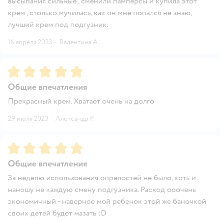
высыпания сильные , сменили памперсы и купила этот
крем , столько мучилась, как он мне попался не знаю,
лучший крем под подгузник.
16 апреля 2023
·
Валентина А.
Рейтинг:
5
Общие впечатления
Прекрасный крем. Хватает очень на долго
29 июля 2023
·
Александр Р.
Рейтинг:
5
Общие впечатления
За неделю использования опрелостей не было, хоть и
наношу не каждую смену подгузника. Расход ооочень
экономичный - наверное мой ребенок этой же баночкой
своих детей будет мазать :D