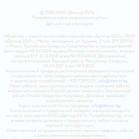
© 2026 ООО «Детмир БЕЛ»
•
Правовые условия пользования сайтом
Детский мир в
Беларуси
Общество с ограниченной ответственностью «Детмир БЕЛ» ( ООО
«Детмир БЕЛ» ). Место нахождения: ул. Кульман, 3, пом. 319, 220100,
г. Минск, Республика Беларусь. Свидетельство о государственной
регистрации № 0072500 выдано Минским горисполкомом, внесена
запись в ЕГР 01.10.2018 за рег.№ 193143448. Дата внесения
интернет-магазина в Торговый реестр Республики Беларусь:
09.09.2021 за рег.№ 518552.
Уполномоченный продавца рассматривать обращения покупателей
о нарушении их прав, предусмотренных законодательством
о защите прав потребителей: +375173970001,
info@detmir.by
.
Режим работы: заказ круглосуточно, выдача по режиму работы
выбранного магазина. Способ оплаты: наличный и безналичный
расчёт. Оплата товара при получении. Доставка: самовывоз
из выбранного магазина.
Адрес электронной почты продавца:
info@detmir.by
Книга замечаний и предложений интернет-магазина находится
по месту нахождения ООО «Детмир БЕЛ». Потребитель при этом
вправе оставить замечания и предложения в любом магазине
торговой сети «Детмир».
Ответственный за продвижение отечественных товаров и работе
с отечественными производителями