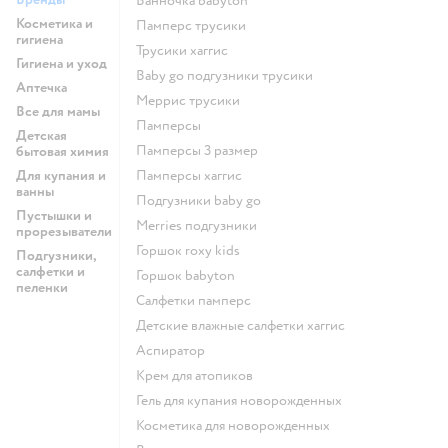
ванночка babyton
возможности.
Косметика и
памперс трусики
гигиена
трусики хаггис
Гигиена и уход
baby go подгузники трусики
Аптечка
меррис трусики
Все для мамы
памперсы
Детская
памперсы 3 размер
бытовая химия
Для купания и
памперсы хаггис
ванны
подгузники baby go
Пустышки и
merries подгузники
прорезыватели
горшок roxy kids
Подгузники,
салфетки и
горшок babyton
пеленки
салфетки памперс
детские влажные салфетки хаггис
аспиратор
крем для атопиков
гель для купания новорожденных
косметика для новорожденных