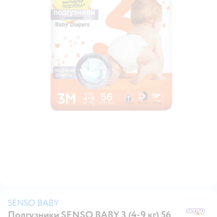
SENSO BABY
Подгузники SENSO BABY 3 (4-9 кг) 56
S