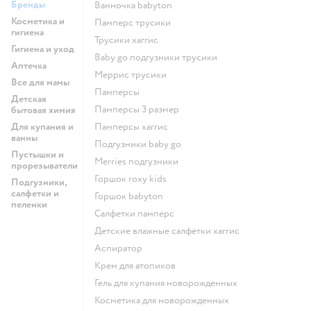
Бренды
ванночка babyton
Косметика и
памперс трусики
гигиена
трусики хаггис
Гигиена и уход
baby go подгузники трусики
Аптечка
меррис трусики
Все для мамы
памперсы
Детская
памперсы 3 размер
бытовая химия
Для купания и
памперсы хаггис
ванны
подгузники baby go
Пустышки и
merries подгузники
прорезыватели
горшок roxy kids
Подгузники,
салфетки и
горшок babyton
пеленки
салфетки памперс
детские влажные салфетки хаггис
аспиратор
крем для атопиков
гель для купания новорожденных
косметика для новорожденных