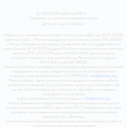
© 2026 ООО «Детмир БЕЛ»
•
Правовые условия пользования сайтом
Детский мир в
Беларуси
Общество с ограниченной ответственностью «Детмир БЕЛ» ( ООО
«Детмир БЕЛ» ). Место нахождения: ул. Кульман, 3, пом. 319, 220100,
г. Минск, Республика Беларусь. Свидетельство о государственной
регистрации № 0072500 выдано Минским горисполкомом, внесена
запись в ЕГР 01.10.2018 за рег.№ 193143448. Дата внесения
интернет-магазина в Торговый реестр Республики Беларусь:
09.09.2021 за рег.№ 518552.
Уполномоченный продавца рассматривать обращения покупателей
о нарушении их прав, предусмотренных законодательством
о защите прав потребителей: +375173970001,
info@detmir.by
.
Режим работы: заказ круглосуточно, выдача по режиму работы
выбранного магазина. Способ оплаты: наличный и безналичный
расчёт. Оплата товара при получении. Доставка: самовывоз
из выбранного магазина.
Адрес электронной почты продавца:
info@detmir.by
Книга замечаний и предложений интернет-магазина находится
по месту нахождения ООО «Детмир БЕЛ». Потребитель при этом
вправе оставить замечания и предложения в любом магазине
торговой сети «Детмир».
Ответственный за продвижение отечественных товаров и работе
с отечественными производителями