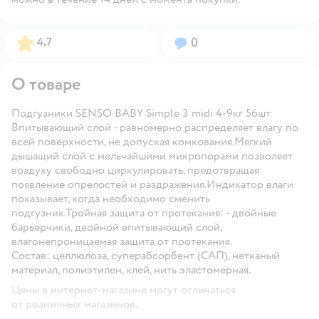
Рейтинг:
Вопросов:
4,7
0
О товаре
Подгузники SENSO BABY Simple 3 midi 4-9кг 56шт
Впитывающий слой - равномерно распределяет влагу по
всей поверхности, не допуская комкования.Мягкий
дышащий слой с мельчайшими микропорами позволяет
воздуху свободно циркулировать, предотвращая
появление опрелостей и раздражения.Индикатор влаги
показывает, когда необходимо сменить
подгузник.Тройная защита от протекания: - двойные
барьерчики, двойной впитывающий слой,
влагонепроницаемая защита от протекания.
Состав:
целлюлоза, суперабсорбент (САП), нетканый
материал, полиэтилен, клей, нить эластомерная.
Цены в интернет-магазине могут отличаться
от розничных магазинов.