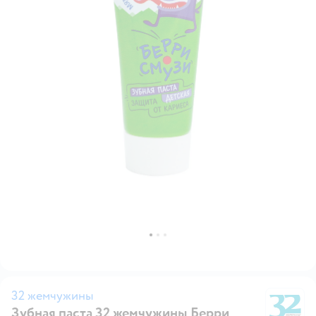
32 жемчужины
Зубная паста 32 жемчужины Берри
3