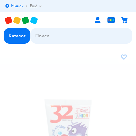
Минск
Ещё
Выбор адреса доставки.
Каталог
В избр