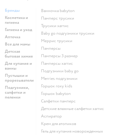
Бренды
ванночка babyton
Косметика и
памперс трусики
гигиена
трусики хаггис
Гигиена и уход
baby go подгузники трусики
Аптечка
меррис трусики
Все для мамы
памперсы
Детская
памперсы 3 размер
бытовая химия
Для купания и
памперсы хаггис
ванны
подгузники baby go
Пустышки и
merries подгузники
прорезыватели
горшок roxy kids
Подгузники,
салфетки и
горшок babyton
пеленки
салфетки памперс
детские влажные салфетки хаггис
аспиратор
крем для атопиков
гель для купания новорожденных