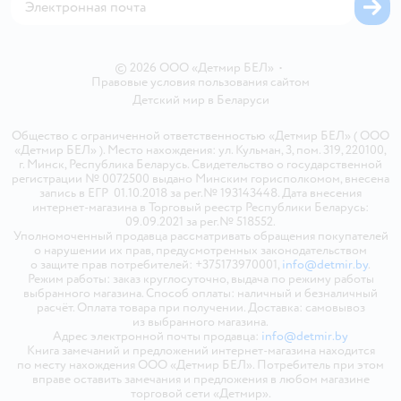
© 2026 ООО «Детмир БЕЛ»
•
Правовые условия пользования сайтом
Детский мир в
Беларуси
Общество с ограниченной ответственностью «Детмир БЕЛ» ( ООО
«Детмир БЕЛ» ). Место нахождения: ул. Кульман, 3, пом. 319, 220100,
г. Минск, Республика Беларусь. Свидетельство о государственной
регистрации № 0072500 выдано Минским горисполкомом, внесена
запись в ЕГР 01.10.2018 за рег.№ 193143448. Дата внесения
интернет-магазина в Торговый реестр Республики Беларусь:
09.09.2021 за рег.№ 518552.
Уполномоченный продавца рассматривать обращения покупателей
о нарушении их прав, предусмотренных законодательством
о защите прав потребителей: +375173970001,
info@detmir.by
.
Режим работы: заказ круглосуточно, выдача по режиму работы
выбранного магазина. Способ оплаты: наличный и безналичный
расчёт. Оплата товара при получении. Доставка: самовывоз
из выбранного магазина.
Адрес электронной почты продавца:
info@detmir.by
Книга замечаний и предложений интернет-магазина находится
по месту нахождения ООО «Детмир БЕЛ». Потребитель при этом
вправе оставить замечания и предложения в любом магазине
торговой сети «Детмир».