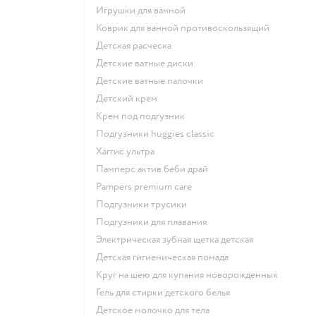
игрушки для ванной
коврик для ванной противоскользящий
детская расческа
детские ватные диски
детские ватные палочки
детский крем
крем под подгузник
подгузники huggies classic
хаггис ультра
памперс актив беби драй
pampers premium care
подгузники трусики
подгузники для плавания
электрическая зубная щетка детская
детская гигиеническая помада
круг на шею для купания новорожденных
гель для стирки детского белья
детское молочко для тела