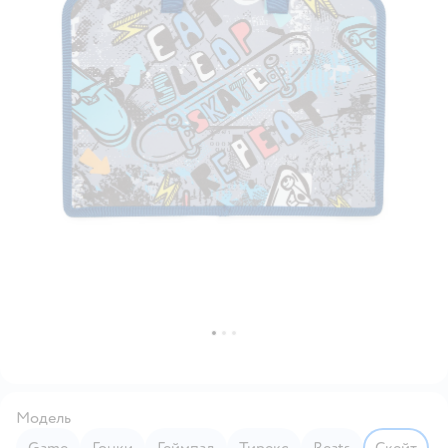
Модель
Game
Гонки
Геймпад
Тирекс
Beats
Скейт