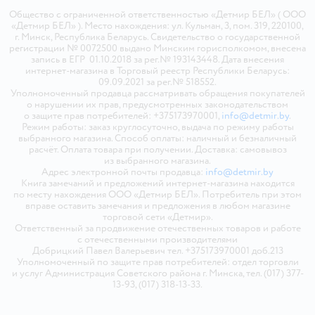
Общество с ограниченной ответственностью «Детмир БЕЛ» ( ООО
«Детмир БЕЛ» ). Место нахождения: ул. Кульман, 3, пом. 319, 220100,
г. Минск, Республика Беларусь. Свидетельство о государственной
регистрации № 0072500 выдано Минским горисполкомом, внесена
запись в ЕГР 01.10.2018 за рег.№ 193143448. Дата внесения
интернет-магазина в Торговый реестр Республики Беларусь:
09.09.2021 за рег.№ 518552.
Уполномоченный продавца рассматривать обращения покупателей
о нарушении их прав, предусмотренных законодательством
о защите прав потребителей: +375173970001,
info@detmir.by
.
Режим работы: заказ круглосуточно, выдача по режиму работы
выбранного магазина. Способ оплаты: наличный и безналичный
расчёт. Оплата товара при получении. Доставка: самовывоз
из выбранного магазина.
Адрес электронной почты продавца:
info@detmir.by
Книга замечаний и предложений интернет-магазина находится
по месту нахождения ООО «Детмир БЕЛ». Потребитель при этом
вправе оставить замечания и предложения в любом магазине
торговой сети «Детмир».
Ответственный за продвижение отечественных товаров и работе
с отечественными производителями
Добрицкий Павел Валерьевич тел. +375173970001 доб.213
Уполномоченный по защите прав потребителей: отдел торговли
и услуг Администрация Советского района г. Минска, тел. (017) 377-
13-93, (017) 318-13-33.