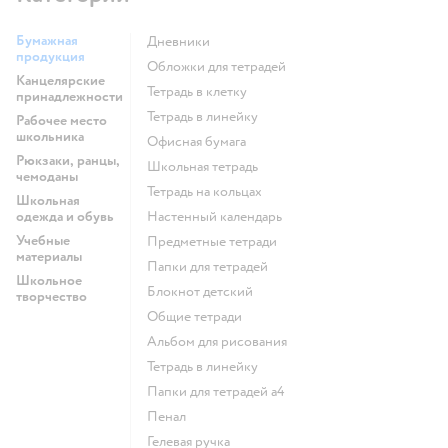
Бумажная
Дневники
продукция
Обложки для тетрадей
Канцелярские
Тетрадь в клетку
принадлежности
Тетрадь в линейку
Рабочее место
школьника
Офисная бумага
Рюкзаки, ранцы,
Школьная тетрадь
чемоданы
Тетрадь на кольцах
Школьная
одежда и обувь
Настенный календарь
Учебные
Предметные тетради
материалы
Папки для тетрадей
Школьное
Блокнот детский
творчество
Общие тетради
Альбом для рисования
Тетрадь в линейку
Папки для тетрадей а4
Пенал
Гелевая ручка