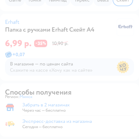
Erhaft
Папка с ручками Erhaft Скейт А4
Er
6,99 р.
35
10,90 р.
−
%
+
0,07
В магазине — по ценам сайта
Скажите на кассе «Хочу как на сайте»
В магазине — по ценам сайта
Способы получения
Регион:
Минск
Выбор адреса доставки.
Забрать в 2 магазинах
Забрать в магазине
Через час — бесплатно
Экспресс-доставка из магазина
Экспресс-доставка из магазина
Сегодня
—
бесплатно