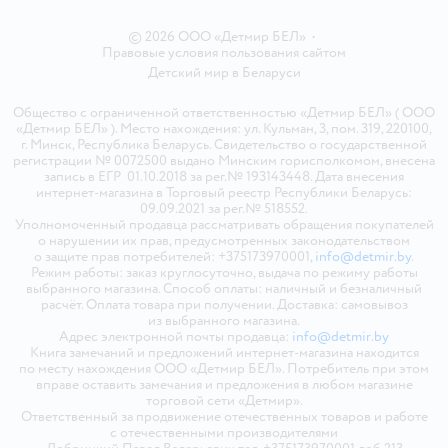
© 2026 ООО «Детмир БЕЛ»
•
Правовые условия пользования сайтом
Детский мир в
Беларуси
Общество с ограниченной ответственностью «Детмир БЕЛ» ( ООО
«Детмир БЕЛ» ). Место нахождения: ул. Кульман, 3, пом. 319, 220100,
г. Минск, Республика Беларусь. Свидетельство о государственной
регистрации № 0072500 выдано Минским горисполкомом, внесена
запись в ЕГР 01.10.2018 за рег.№ 193143448. Дата внесения
интернет-магазина в Торговый реестр Республики Беларусь:
09.09.2021 за рег.№ 518552.
Уполномоченный продавца рассматривать обращения покупателей
о нарушении их прав, предусмотренных законодательством
о защите прав потребителей: +375173970001,
info@detmir.by
.
Режим работы: заказ круглосуточно, выдача по режиму работы
выбранного магазина. Способ оплаты: наличный и безналичный
расчёт. Оплата товара при получении. Доставка: самовывоз
из выбранного магазина.
Адрес электронной почты продавца:
info@detmir.by
Книга замечаний и предложений интернет-магазина находится
по месту нахождения ООО «Детмир БЕЛ». Потребитель при этом
вправе оставить замечания и предложения в любом магазине
торговой сети «Детмир».
Ответственный за продвижение отечественных товаров и работе
с отечественными производителями