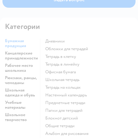
Категории
Бумажная
Дневники
продукция
Обложки для тетрадей
Канцелярские
Тетрадь в клетку
принадлежности
Тетрадь в линейку
Рабочее место
школьника
Офисная бумага
Рюкзаки, ранцы,
Школьная тетрадь
чемоданы
Тетрадь на кольцах
Школьная
одежда и обувь
Настенный календарь
Учебные
Предметные тетради
материалы
Папки для тетрадей
Школьное
Блокнот детский
творчество
Общие тетради
Альбом для рисования