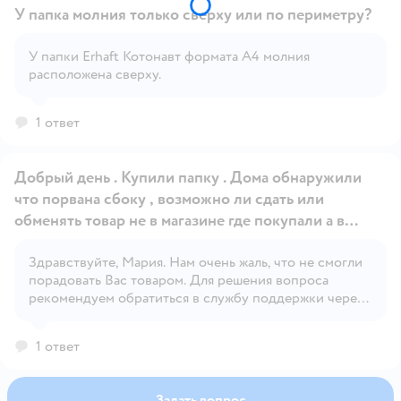
У папка молния только сверху или по периметру?
У папки Erhaft Котонавт формата А4 молния
расположена сверху.
Открыть вопрос
1 ответ
Добрый день . Купили папку . Дома обнаружили
что порвана сбоку , возможно ли сдать или
обменять товар не в магазине где покупали а в
ближайшем возле дома ?
Здравствуйте, Мария. Нам очень жаль, что не смогли
Открыть вопрос
порадовать Вас товаром. Для решения вопроса
рекомендуем обратиться в службу поддержки через
форму обратной связи.
1 ответ
Задать вопрос