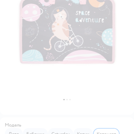
Модель
Лето
Бабочки
Caturday
Котик
Котонавт