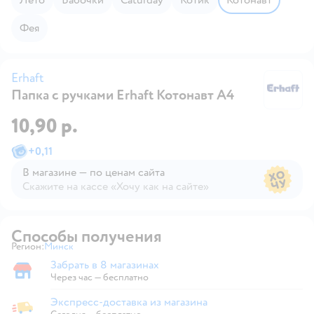
Фея
Erhaft
Папка с ручками Erhaft Котонавт А4
Er
10,90 р.
+
0,11
В магазине — по ценам сайта
Скажите на кассе «Хочу как на сайте»
В магазине — по ценам сайта
Способы получения
Регион:
Минск
Выбор адреса доставки.
Забрать в 8 магазинах
Забрать в магазине
Через час — бесплатно
Экспресс-доставка из магазина
Экспресс-доставка из магазина