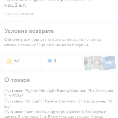
мес. 2 шт.
Нет в наличии
Условия возврата
Обменять или вернуть товар надлежащего качества
можно в течение 14 дней с момента покупки.
Фото по
Фото пользовател
Фото пользо
Рейтинг:
Вопросов:
4,4
0
+
9
Открыть га
О товаре
Пустышки Pigeon MiniLight Ракета Слоники M c 6месяцев
2шт 78245
Пустышки MiniLight "Ракета+Слоники" 6+ мес (размер M),
2шт
Пустышки силиконовые ортодонтические, без вкуса и
запаха. В упаковке 2шт. Благодаря уникальной форме,