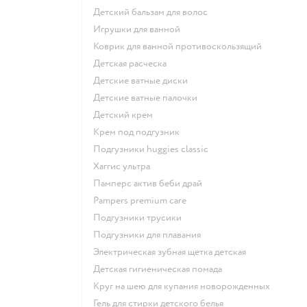
детский бальзам для волос
игрушки для ванной
коврик для ванной противоскользящий
детская расческа
детские ватные диски
детские ватные палочки
детский крем
крем под подгузник
подгузники huggies classic
хаггис ультра
памперс актив беби драй
pampers premium care
подгузники трусики
подгузники для плавания
электрическая зубная щетка детская
детская гигиеническая помада
круг на шею для купания новорожденных
гель для стирки детского белья