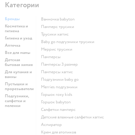
Категории
Бренды
ванночка babyton
Косметика и
памперс трусики
гигиена
трусики хаггис
Гигиена и уход
baby go подгузники трусики
Аптечка
меррис трусики
Все для мамы
памперсы
Детская
памперсы 3 размер
бытовая химия
Для купания и
памперсы хаггис
ванны
подгузники baby go
Пустышки и
merries подгузники
прорезыватели
горшок roxy kids
Подгузники,
салфетки и
горшок babyton
пеленки
салфетки памперс
детские влажные салфетки хаггис
аспиратор
крем для атопиков