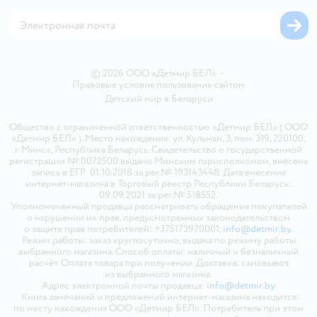
Магазины сети
Карта сайта
© 2026 ООО «Детмир БЕЛ»
•
Правовые условия пользования сайтом
Детский мир в
Беларуси
Общество с ограниченной ответственностью «Детмир БЕЛ» ( ООО
«Детмир БЕЛ» ). Место нахождения: ул. Кульман, 3, пом. 319, 220100,
г. Минск, Республика Беларусь. Свидетельство о государственной
регистрации № 0072500 выдано Минским горисполкомом, внесена
запись в ЕГР 01.10.2018 за рег.№ 193143448. Дата внесения
интернет-магазина в Торговый реестр Республики Беларусь:
09.09.2021 за рег.№ 518552.
Уполномоченный продавца рассматривать обращения покупателей
о нарушении их прав, предусмотренных законодательством
о защите прав потребителей: +375173970001,
info@detmir.by
.
Режим работы: заказ круглосуточно, выдача по режиму работы
выбранного магазина. Способ оплаты: наличный и безналичный
расчёт. Оплата товара при получении. Доставка: самовывоз
из выбранного магазина.
Адрес электронной почты продавца:
info@detmir.by
Книга замечаний и предложений интернет-магазина находится
по месту нахождения ООО «Детмир БЕЛ». Потребитель при этом