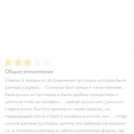
Рейтинг:
3
Общие впечатления
Ставлю 3 звезды из за сравнения пустышки которая была
рантше у pigeon…. Силикон был толще и качественнее ,
была ручка на пустышке и было удобно прицеплять к
цепочке чтоб не потерять … сейчас ручки нет ( рисунок
стерся очень быстро примерно через неделю , на
предыдущей соске старого дизайна рисунок цел … когда
купила данные пустышки думала что ребенок не возьмет
из за тонкого силикона и слегка измененной формы, так