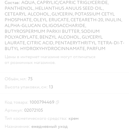
Состав: AQUA, CAPRYLIC/CAPRIC TRIGLYCERIDE,
PANTHENOL, HELIANTHUS ANUUS SEED OIL,
CETEARYL ALCOHOL, GLYCERIN, POTASSIUM CETYL
PHOSPHATE, OLEYL ERUCATE, CETEARETH-20, INULIN,
ALPHA-GLUCAN OLIGOSACCHARIDE,
BUTYROSPERMUM PARKII BUTTER, SODIUM
POLYACRYLATE, BENZYL ALCOHOL, GLYCERYL
LAURATE, CITRIC ACID, PENTAERYTHRITYL TETRA-DI-T-
BUTYL HYDROXYHYDROCINNAMATE, PARFUM
Цены в интернет-магазине могут отличаться
от розничных магазинов.
Объём, мл:
75
Высота упаковки, см:
13
Код товара:
1000794469
Скопировать код товара
Артикул:
02072105
Тип косметического средства:
крем
Назначение:
ежедневный уход