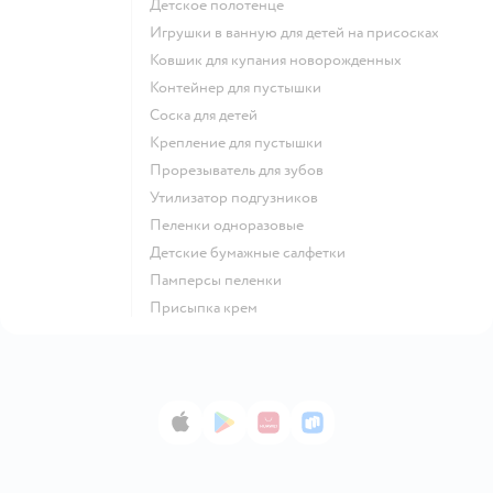
детское полотенце
игрушки в ванную для детей на присосках
ковшик для купания новорожденных
контейнер для пустышки
соска для детей
крепление для пустышки
прорезыватель для зубов
утилизатор подгузников
пеленки одноразовые
детские бумажные салфетки
памперсы пеленки
присыпка крем
App Store
Google Play
AppGallery
RuStore