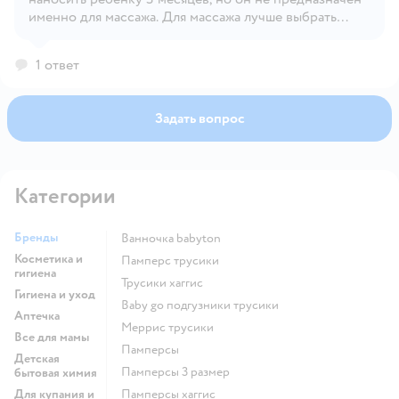
именно для массажа. Для массажа лучше выбрать
специальные детские масла или лёгкие кремы, а Baby
Balance использовать как уход при сухости или
1 ответ
раздражении кожи.
Задать вопрос
Категории
Бренды
ванночка babyton
Косметика и
памперс трусики
гигиена
трусики хаггис
Гигиена и уход
baby go подгузники трусики
Аптечка
меррис трусики
Все для мамы
памперсы
Детская
памперсы 3 размер
бытовая химия
Для купания и
памперсы хаггис