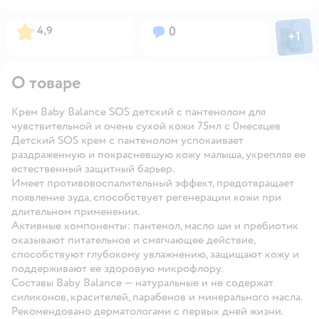
Фото пол
Рейтинг:
Вопросов:
4,9
0
+
1
Откры
О товаре
Крем Baby Balance SOS детский с пантенолом для
чувствительной и очень сухой кожи 75мл с 0месяцев
Детский SOS крем с пантенолом успокаивает
раздраженную и покрасневшую кожу малыша, укрепляя ее
естественный защитный барьер.
Имеет противовоспалительный эффект, предотвращает
появление зуда, способствует регенерации кожи при
длительном применении.
Активные компоненты: пантенол, масло ши и пребиотик
оказывают питательное и смягчающее действие,
способствуют глубокому увлажнению, защищают кожу и
поддерживают ее здоровую микрофлору.
Составы Baby Balance — натуральные и не содержат
силиконов, красителей, парабенов и минерального масла.
Рекомендовано дерматологами с первых дней жизни.