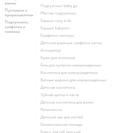
ванны
подгузники baby go
Пустышки и
merries подгузники
прорезыватели
горшок roxy kids
Подгузники,
салфетки и
горшок babyton
пеленки
салфетки памперс
детские влажные салфетки хаггис
аспиратор
крем для атопиков
гель для купания новорожденных
косметика для новорожденных
ватные шарики для новорожденных
детская косметика
зубная щетка и паста
детская косметика для волос
репелленты
детский лак для ногтей
гигиенические помады
блеск для губ детский