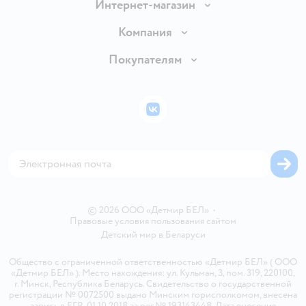
Интернет-магазин
Доставка и оплата
Компания
Обмен и возврат товара
Вакансии
Покупателям
Правила продажи
Подарочные карты
Политика конфиденциальности
Бонусные карты
Политика использования файлов cookie
ВКонтакте
Блог
Обратная связь
Магазины сети
Карта сайта
© 2026 ООО «Детмир БЕЛ»
•
Правовые условия пользования сайтом
Детский мир в
Беларуси
Общество с ограниченной ответственностью «Детмир БЕЛ» ( ООО
«Детмир БЕЛ» ). Место нахождения: ул. Кульман, 3, пом. 319, 220100,
г. Минск, Республика Беларусь. Свидетельство о государственной
регистрации № 0072500 выдано Минским горисполкомом, внесена
запись в ЕГР 01.10.2018 за рег.№ 193143448. Дата внесения