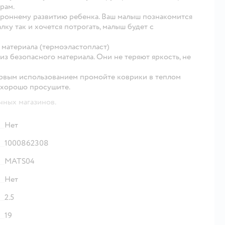
рам.
роннему развитию ребенка. Ваш малыш познакомится
ку так и хочется потрогать, малыш будет с
материала (термоэластопласт)
из безопасного материала. Они не теряют яркость, не
ервым использованием промойте коврики в теплом
 хорошо просушите.
чных магазинов.
Нет
1000862308
MATS04
Нет
2.5
19