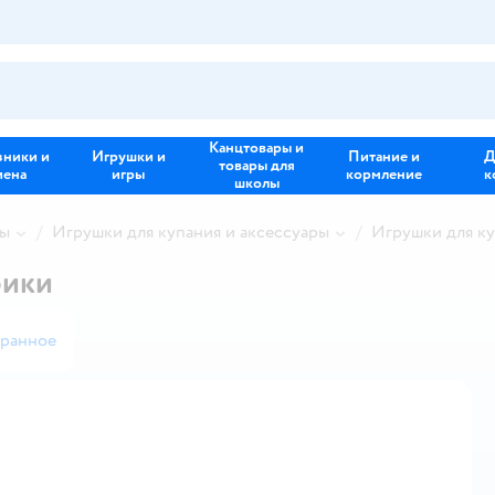
Канцтовары и
зники и
Игрушки и
Питание и
Д
товары для
иена
игры
кормление
к
школы
ны
Игрушки для купания и аксессуары
Игрушки для к
рики
бранное