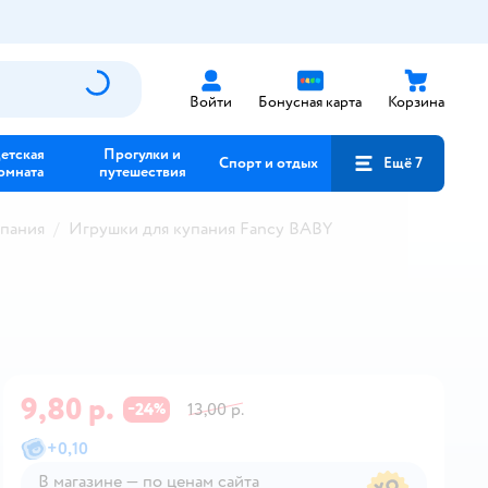
Войти
Бонусная карта
Корзина
етская
Прогулки и
Спорт и отдых
Ещё 7
омната
путешествия
упания
Игрушки для купания Fancy BABY
9,80 р.
24
13,00 р.
−
%
+
0,10
В магазине — по ценам сайта