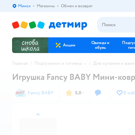
Минск
Магазины
Обмен и возврат
Выбор адреса доставки.
Одежда и
Подгу
Акции
обувь
гиг
Главная
Подгузники и гигиена
Для купания и ван
Игрушка Fancy BABY Мини-ков
Fancy BABY
5,0
·
В из
назад