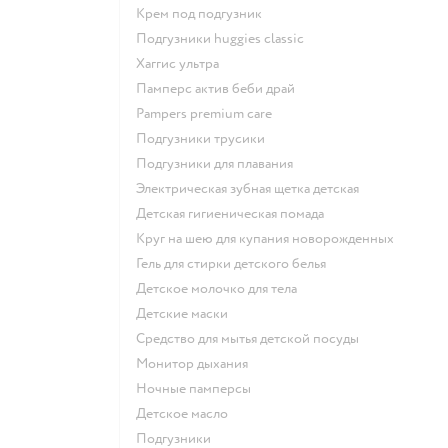
крем под подгузник
подгузники huggies classic
хаггис ультра
памперс актив беби драй
pampers premium care
подгузники трусики
подгузники для плавания
электрическая зубная щетка детская
детская гигиеническая помада
круг на шею для купания новорожденных
гель для стирки детского белья
детское молочко для тела
детские маски
средство для мытья детской посуды
монитор дыхания
ночные памперсы
детское масло
подгузники