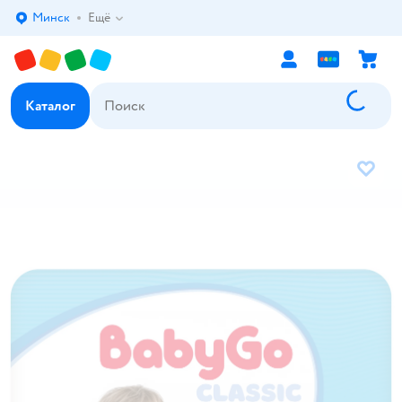
Минск
Ещё
Выбор адреса доставки.
Каталог
В избр