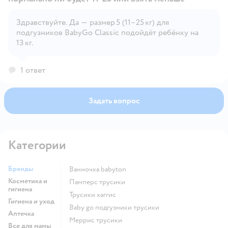
Здравствуйте. Да — размер 5 (11–25 кг) для
Открыть вопрос
подгузников BabyGo Classic подойдёт ребёнку на
13 кг.
1 ответ
Задать вопрос
Категории
Бренды
ванночка babyton
Косметика и
памперс трусики
гигиена
трусики хаггис
Гигиена и уход
baby go подгузники трусики
Аптечка
меррис трусики
Все для мамы