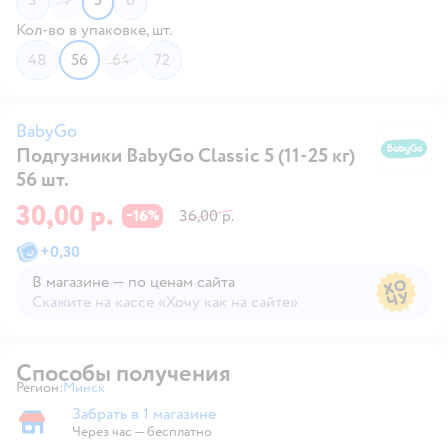
Кол-во в упаковке, шт.
48
56
64
72
BabyGo
Подгузники BabyGo Classic 5 (11-25 кг)
B
56 шт.
30,00 р.
16
36,00 р.
−
%
+
0,30
В магазине — по ценам сайта
Скажите на кассе «Хочу как на сайте»
В магазине — по ценам сайта
Способы получения
Регион:
Минск
Выбор адреса доставки.
Забрать в 1 магазине
Забрать в магазине
Через час — бесплатно