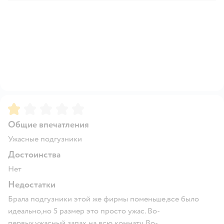
Рейтинг:
1
Общие впечатления
Ужасные подгузники
Достоинства
Нет
Недостатки
Брала подгузники этой же фирмы поменьше,все было
идеально,но 5 размер это просто ужас. Во-
первых,ужасный запах на всю комнату Во-