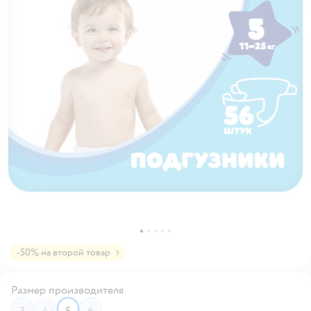
-50% на второй товар
Размер производителя
3
4
5
6