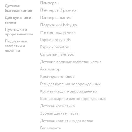
памперсы
Детская
памперсы 3 размер
бытовая химия
Для купания и
памперсы хаггис
ванны
подгузники baby go
Пустышки и
merries подгузники
прорезыватели
горшок roxy kids
Подгузники,
салфетки и
горшок babyton
пеленки
салфетки памперс
детские влажные салфетки хаггис
аспиратор
крем для атопиков
гель для купания новорожденных
косметика для новорожденных
ватные шарики для новорожденных
детская косметика
зубная щетка и паста
детская косметика для волос
репелленты