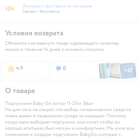
Экспресс-доставка из магазина
Экспресс-доставка из магазина
Завтра
—
бесплатно
Условия возврата
Обменять или вернуть товар надлежащего качества
можно в течение 14 дней с момента покупки.
Фото по
Фото пользовател
Фото пользо
Рейтинг:
Вопросов:
4,9
0
+
21
Открыть га
О товаре
Подгузники Baby Go Junior 11-25кг 56шт
Ни для кого не секрет, что выбор гигиенических средств
очень важен в правильном уходе за малышом. Поэтому,
когда мама выбирает подгузник, она хочет, чтобы он
хорошо впитывал, был мягким и комфортным. Мы учли все
пожелания и создали подгузники BabyGo, которые c