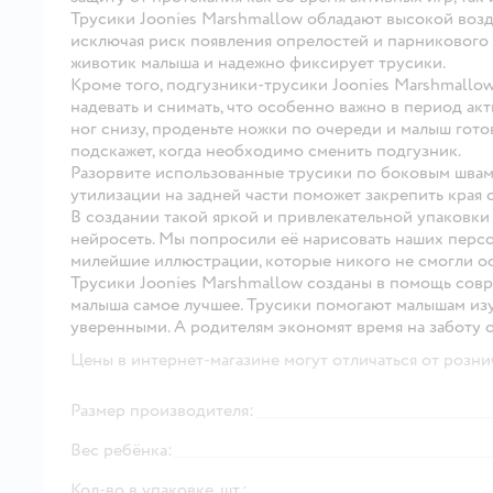
Трусики Joonies Marshmallow обладают высокой воз
исключая риск появления опрелостей и парникового 
животик малыша и надежно фиксирует трусики.
Кроме того, подгузники-трусики Joonies Marshmallo
надевать и снимать, что особенно важно в период акт
ног снизу, проденьте ножки по очереди и малыш гот
подскажет, когда необходимо сменить подгузник.
Разорвите использованные трусики по боковым швам 
утилизации на задней части поможет закрепить края 
В создании такой яркой и привлекательной упаковки
нейросеть. Мы попросили её нарисовать наших персо
милейшие иллюстрации, которые никого не смогли о
Трусики Joonies Marshmallow созданы в помощь сов
малыша самое лучшее. Трусики помогают малышам изуч
уверенными. А родителям экономят время на заботу о
Цены в интернет-магазине могут отличаться от розни
Размер производителя:
Вес ребёнка:
Кол-во в упаковке, шт.: