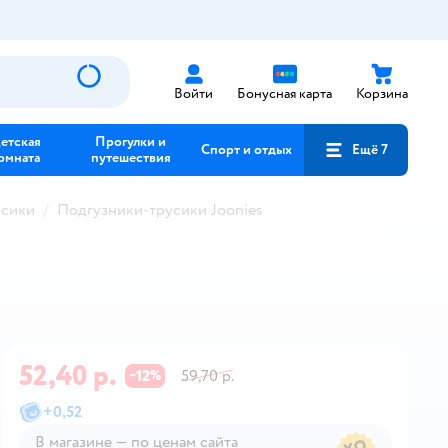
Войти
Бонусная карта
Корзина
етская
Прогулки и
Спорт и отдых
Ещё 7
омната
путешествия
усики
Подгузники-трусики Joonies
52,40 р.
12
59,70 р.
−
%
+
0,52
В магазине — по ценам сайта