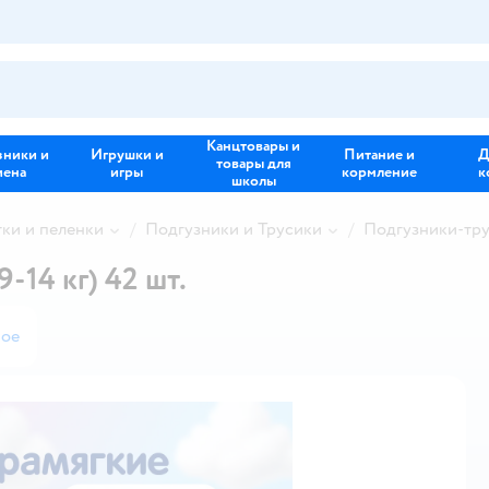
Канцтовары и
зники и
Игрушки и
Питание и
Д
товары для
иена
игры
кормление
к
школы
тки и пеленки
Подгузники и Трусики
Подгузники-тр
-14 кг) 42 шт.
ное