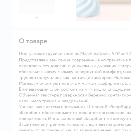
далее
О товаре
Подгузники-трусики Joonies Marshmallow L 9-14кг 4
Представляем вам самые современные ультрамягкие 
передовых технологий и уникальных дышащих матери
обеспечат вашему малышу невероятный комфорт, мак
Трусики получились как настоящие зефирки. Нежные 
Малышам очень уютно в этом мягком «зефирном обла
Впитывающий слой состоит из мягчайших «подушечек
Объемная текстура поверхности бережно контактируе
излишнего трения и раздражений.
Уникальная система впитывания. Широкий абсорбир
абсорбент обеспечивают мгновенное поглощение вла
поверхности. Инновационный абсорбент не комкуется
Защитные внутренние манжеты с вшитым непромокае
защиту от протекания как во время активных игр, так 