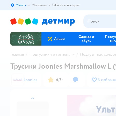
Минск
Магазины
Обмен и возврат
Выбор адреса доставки.
Одежда и
Подгу
Акции
обувь
гиг
Главная
Подгузники и гигиена
Подгузники, салфе
Трусики Joonies Marshmallow L (9
Joonies
4,7
·
В избран
назад