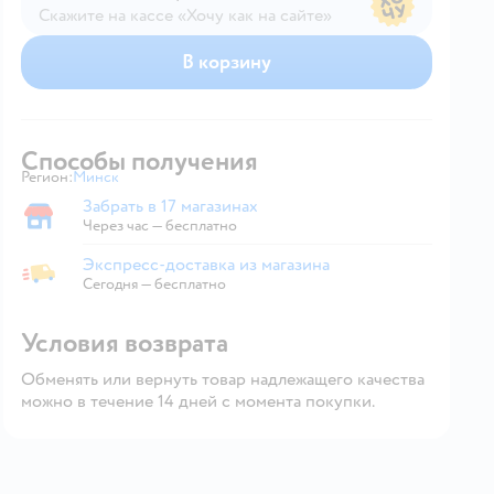
Скажите на кассе «Хочу как на сайте»
В магазине — по ценам сайта
В корзину
Способы получения
Регион:
Минск
Выбор адреса доставки.
Забрать в 17 магазинах
Забрать в магазине
Через час — бесплатно
Экспресс-доставка из магазина
Экспресс-доставка из магазина
Сегодня
—
бесплатно
Условия возврата
Обменять или вернуть товар надлежащего качества
можно в течение 14 дней с момента покупки.