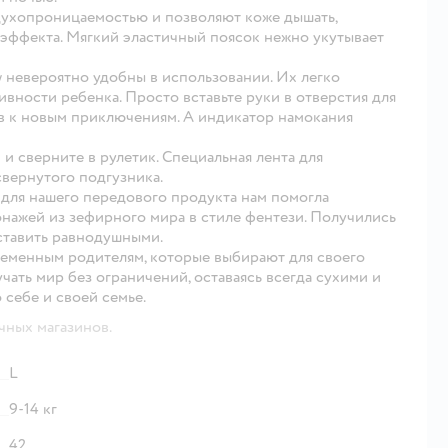
духопроницаемостью и позволяют коже дышать,
эффекта. Мягкий эластичный поясок нежно укутывает
w невероятно удобны в использовании. Их легко
ивности ребенка. Просто вставьте руки в отверстия для
ов к новым приключениям. А индикатор намокания
и сверните в рулетик. Специальная лента для
свернутого подгузника.
 для нашего передового продукта нам помогла
нажей из зефирного мира в стиле фентези. Получились
ставить равнодушными.
ременным родителям, которые выбирают для своего
ать мир без ограничений, оставаясь всегда сухими и
 себе и своей семье.
чных магазинов.
L
9-14 кг
42