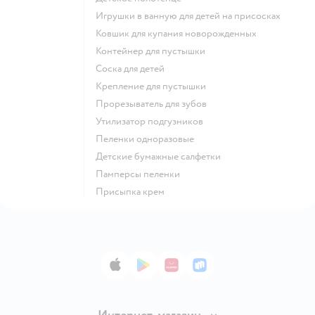
игрушки в ванную для детей на присосках
ковшик для купания новорожденных
контейнер для пустышки
соска для детей
крепление для пустышки
прорезыватель для зубов
утилизатор подгузников
пеленки одноразовые
детские бумажные салфетки
памперсы пеленки
присыпка крем
App Store
Google Play
AppGallery
RuStore