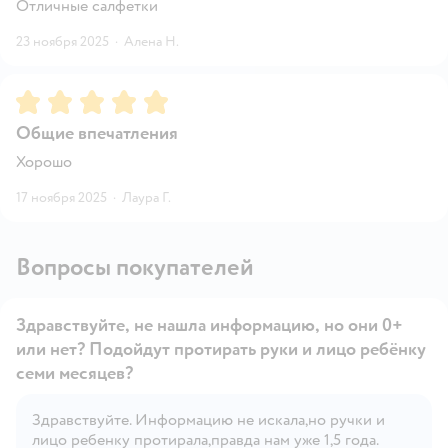
Отличные салфетки
23 ноября 2025
·
Алена Н.
Рейтинг:
5
Общие впечатления
Хорошо
17 ноября 2025
·
Лаура Г.
Вопросы покупателей
Здравствуйте, не нашла информацию, но они 0+
или нет? Подойдут протирать руки и лицо ребёнку
семи месяцев?
Здравствуйте. Информацию не искала,но ручки и
Открыть вопрос
лицо ребенку протирала,правда нам уже 1,5 года.