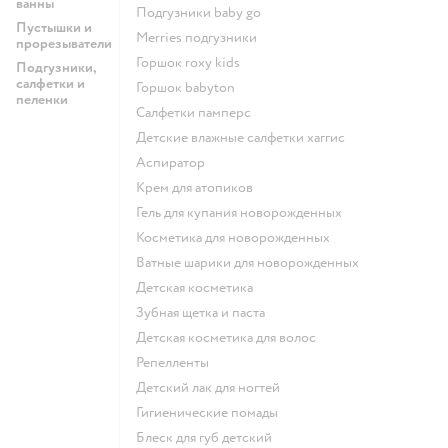
ванны
подгузники baby go
Пустышки и
merries подгузники
прорезыватели
горшок roxy kids
Подгузники,
салфетки и
горшок babyton
пеленки
салфетки памперс
детские влажные салфетки хаггис
аспиратор
крем для атопиков
гель для купания новорожденных
косметика для новорожденных
ватные шарики для новорожденных
детская косметика
зубная щетка и паста
детская косметика для волос
репелленты
детский лак для ногтей
гигиенические помады
блеск для губ детский