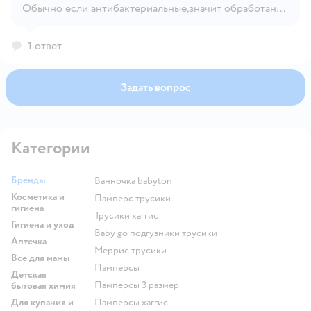
Обычно если антибактериальные,значит обработаны
составом. Поэтому тут уж на ваше усмотрение.
1 ответ
Задать вопрос
Категории
Бренды
ванночка babyton
Косметика и
памперс трусики
гигиена
трусики хаггис
Гигиена и уход
baby go подгузники трусики
Аптечка
меррис трусики
Все для мамы
памперсы
Детская
памперсы 3 размер
бытовая химия
Для купания и
памперсы хаггис