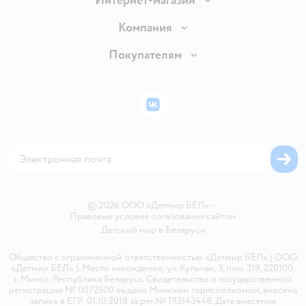
Интернет-магазин
Доставка и оплата
Компания
Обмен и возврат товара
Вакансии
Покупателям
Правила продажи
Подарочные карты
Политика конфиденциальности
Бонусные карты
Политика использования файлов cookie
ВКонтакте
Блог
Обратная связь
Магазины сети
Карта сайта
© 2026 ООО «Детмир БЕЛ»
•
Правовые условия пользования сайтом
Детский мир в
Беларуси
Общество с ограниченной ответственностью «Детмир БЕЛ» ( ООО
«Детмир БЕЛ» ). Место нахождения: ул. Кульман, 3, пом. 319, 220100,
г. Минск, Республика Беларусь. Свидетельство о государственной
регистрации № 0072500 выдано Минским горисполкомом, внесена
запись в ЕГР 01.10.2018 за рег.№ 193143448. Дата внесения