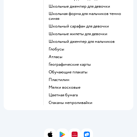
Школьные джемпер для девочки
Школьная форма для мальчиков темно
синяя
Школьный сарафан для девочки
Школьные жилеты для девочки
Школьный джемпер для мальчиков
Глобусы
Атласы
Географические карты
Обучающие плакаты
Пластилин
Мелки восковые
Цветная бумага
Стаканы непроливайки
App Store
Google Play
AppGallery
RuStore