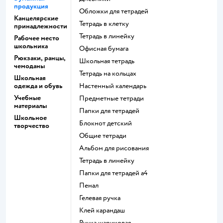
продукция
Обложки для тетрадей
Канцелярские
Тетрадь в клетку
принадлежности
Тетрадь в линейку
Рабочее место
школьника
Офисная бумага
Рюкзаки, ранцы,
Школьная тетрадь
чемоданы
Тетрадь на кольцах
Школьная
одежда и обувь
Настенный календарь
Учебные
Предметные тетради
материалы
Папки для тетрадей
Школьное
Блокнот детский
творчество
Общие тетради
Альбом для рисования
Тетрадь в линейку
Папки для тетрадей а4
Пенал
Гелевая ручка
Клей карандаш
Ручка шариковая