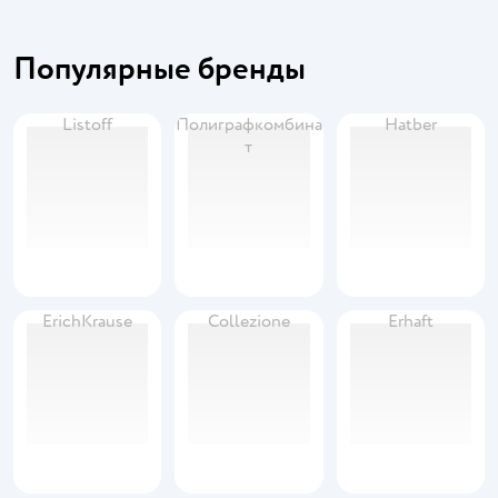
Популярные бренды
Listoff
Полиграфкомбина
Hatber
т
ErichKrause
Collezione
Erhaft