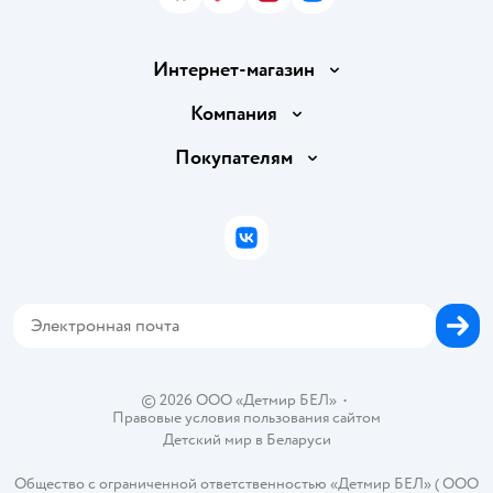
Интернет-магазин
Доставка и оплата
Компания
Обмен и возврат товара
Вакансии
Покупателям
Правила продажи
Подарочные карты
Политика конфиденциальности
Бонусные карты
Политика использования файлов cookie
ВКонтакте
Блог
Обратная связь
Магазины сети
Карта сайта
© 2026 ООО «Детмир БЕЛ»
•
Правовые условия пользования сайтом
Детский мир в
Беларуси
Общество с ограниченной ответственностью «Детмир БЕЛ» ( ООО