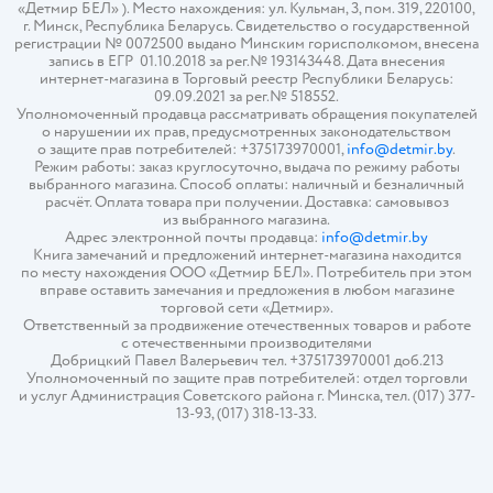
«Детмир БЕЛ» ). Место нахождения: ул. Кульман, 3, пом. 319, 220100,
г. Минск, Республика Беларусь. Свидетельство о государственной
регистрации № 0072500 выдано Минским горисполкомом, внесена
запись в ЕГР 01.10.2018 за рег.№ 193143448. Дата внесения
интернет-магазина в Торговый реестр Республики Беларусь:
09.09.2021 за рег.№ 518552.
Уполномоченный продавца рассматривать обращения покупателей
о нарушении их прав, предусмотренных законодательством
о защите прав потребителей: +375173970001,
info@detmir.by
.
Режим работы: заказ круглосуточно, выдача по режиму работы
выбранного магазина. Способ оплаты: наличный и безналичный
расчёт. Оплата товара при получении. Доставка: самовывоз
из выбранного магазина.
Адрес электронной почты продавца:
info@detmir.by
Книга замечаний и предложений интернет-магазина находится
по месту нахождения ООО «Детмир БЕЛ». Потребитель при этом
вправе оставить замечания и предложения в любом магазине
торговой сети «Детмир».
Ответственный за продвижение отечественных товаров и работе
с отечественными производителями
Добрицкий Павел Валерьевич тел. +375173970001 доб.213
Уполномоченный по защите прав потребителей: отдел торговли
и услуг Администрация Советского района г. Минска, тел. (017) 377-
13-93, (017) 318-13-33.