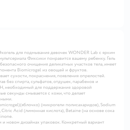
лЭкогель для подмывания девочек WONDER Lab с ярким
ультсериала Фиксики понравится вашему ребенку. Гель
 безопасного очищения деликатных участков тела, имеет
онента Biomicrogel из овощей и фруктов.
вает сухости, покраснения, появления опрелостей.
в без спирта, сульфатов, отдушек, парабенов и
 pH, необходимый для поддержания здоровой
ные секунды смывается с кожи, что делает
сными.
Biomicrogel)(яблочко) (микрогели полисахаридов), Sodium
 Citric Acid (лимонная кислота), Betaine (на основе сока
linone.
и новом дизайнах упаковок. Конкретный вариант