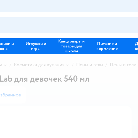
Канцтовары и
зники и
Игрушки и
Питание и
Д
товары для
иена
игры
кормление
к
школы
а
Косметика для купания
Пены и гели
Пены и гел
ab для девочек 540 мл
избранное