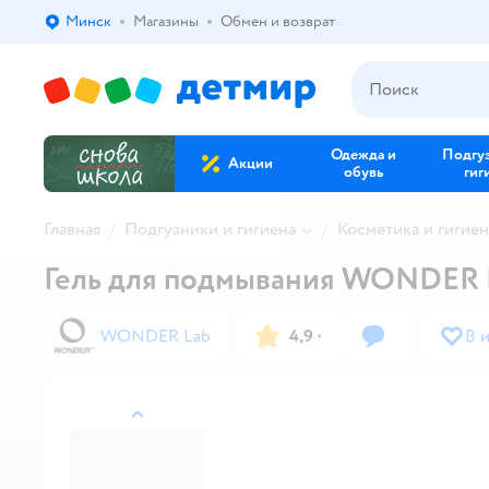
Минск
Магазины
Обмен и возврат
Выбор адреса доставки.
Одежда и
Подгу
Акции
обувь
гиг
Главная
Подгузники и гигиена
Косметика и гигиен
Гель для подмывания WONDER L
WONDER Lab
4,9
·
В 
назад