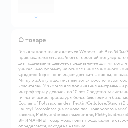
далее
О товаре
Гель для подмывания девочек Wоnder Lab Эко 540м
привлекательным дизайном с героиней популярного м
для подмывания девочек предназначен для мягкого и
уникальную формулу на основе инновационного комп
Средство бережно очищает деликатные зоны, не вызы
Мягкую заботу о деликатных зонах обеспечивает соста
красителей. У экогеля для подмывания нейтральный
микрофлоры у девочек до 10 лет. Средство за считан
гигиенические процедуры более быстрыми и безопа
Состав:of Polysaccharides: Pectin/Cellulose/Starch (
Lauroyl Sarcosinate (на основе пальмоядрового масла),
свеклы), Methylchloroisothiazolinone, Methylisothiazo
ВНИМАНИЕ! Товар может быть представлен в старом 
определяется, исходя из наличия.