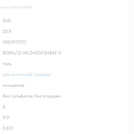
чных магазинов.
540
20.9
1000973112
BOX4/12-WL540GFB48N-V
гель
для интимной гигиены
очищение
без сульфатов,
без отдушек
6
9.9
0.615