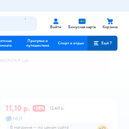
Войти
Бонусная карта
Корзина
етская
Прогулки и
Спорт и отдых
Ещё 7
омната
путешествия
и WONDER Lab
11,10 р.
28
15,60 р.
−
%
+
0,11
В магазине — по ценам сайта