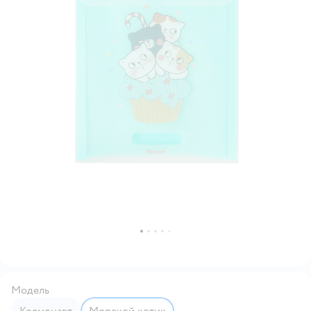
Модель
Космонавт
Морской котик