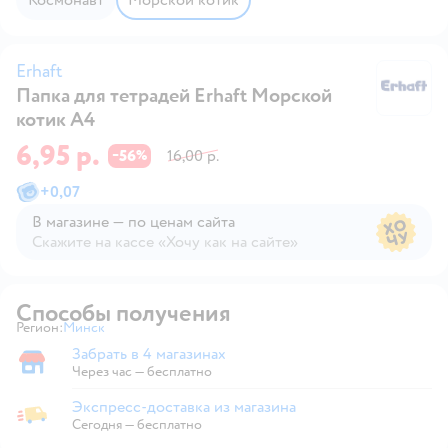
Erhaft
Папка для тетрадей Erhaft Морской
Er
котик А4
6,95 р.
56
16,00 р.
−
%
+
0,07
В магазине — по ценам сайта
Скажите на кассе «Хочу как на сайте»
В магазине — по ценам сайта
Способы получения
Регион:
Минск
Выбор адреса доставки.
Забрать в 4 магазинах
Забрать в магазине
Через час — бесплатно
Экспресс-доставка из магазина
Экспресс-доставка из магазина
Сегодня
—
бесплатно