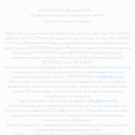
© 2026 ООО «Детмир БЕЛ»
•
Правовые условия пользования сайтом
Детский мир в
Беларуси
Общество с ограниченной ответственностью «Детмир БЕЛ» ( ООО
«Детмир БЕЛ» ). Место нахождения: ул. Кульман, 3, пом. 319, 220100,
г. Минск, Республика Беларусь. Свидетельство о государственной
регистрации № 0072500 выдано Минским горисполкомом, внесена
запись в ЕГР 01.10.2018 за рег.№ 193143448. Дата внесения
интернет-магазина в Торговый реестр Республики Беларусь:
09.09.2021 за рег.№ 518552.
Уполномоченный продавца рассматривать обращения покупателей
о нарушении их прав, предусмотренных законодательством
о защите прав потребителей: +375173970001,
info@detmir.by
.
Режим работы: заказ круглосуточно, выдача по режиму работы
выбранного магазина. Способ оплаты: наличный и безналичный
расчёт. Оплата товара при получении. Доставка: самовывоз
из выбранного магазина.
Адрес электронной почты продавца:
info@detmir.by
Книга замечаний и предложений интернет-магазина находится
по месту нахождения ООО «Детмир БЕЛ». Потребитель при этом
вправе оставить замечания и предложения в любом магазине
торговой сети «Детмир».
Ответственный за продвижение отечественных товаров и работе
с отечественными производителями
Добрицкий Павел Валерьевич тел. +375173970001 доб.213