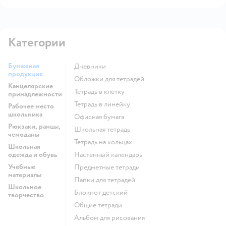
Категории
Бумажная
Дневники
продукция
Обложки для тетрадей
Канцелярские
Тетрадь в клетку
принадлежности
Тетрадь в линейку
Рабочее место
школьника
Офисная бумага
Рюкзаки, ранцы,
Школьная тетрадь
чемоданы
Тетрадь на кольцах
Школьная
одежда и обувь
Настенный календарь
Учебные
Предметные тетради
материалы
Папки для тетрадей
Школьное
Блокнот детский
творчество
Общие тетради
Альбом для рисования