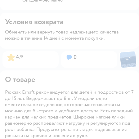
Сегодня
—
бесплатно
Условия возврата
Обменять или вернуть товар надлежащего качества
можно в течение 14 дней с момента покупки.
Фото пол
Рейтинг:
Вопросов:
4,9
0
+
1
Откры
О товаре
Рюкзак Erhaft рекомендуется для детей и подростков от 7
до 15 лет. Выдерживает до 8 кг. У модели одно
вместительное отделение, которое застегивается на
молнию для быстрого и удобного доступа. Есть передний
карман для мелких предметов. Широкие мягкие лямки
равномерно распределяют нагрузку и регулируются под
рост ребенка. Предусмотрена петля для подвешивания
рюкзака на крючок и ношения в руке.