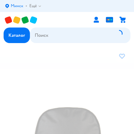
Минск
Ещё
Выбор адреса доставки.
Каталог
В избр