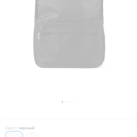
Цвет
:
черный
6619360
6619361