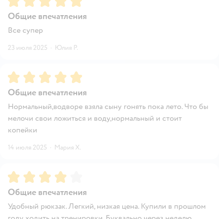
Общие впечатления
Все супер
23 июля 2025
·
Юлия Р.
Рейтинг:
5
Общие впечатления
Нормальный,водворе взяла сыну гонять пока лето. Что бы
мелочи свои ложиться и воду,нормальный и стоит
копейки
14 июля 2025
·
Мария Х.
Рейтинг:
4
Общие впечатления
Удобный рюкзак. Легкий, низкая цена. Купили в прошлом
году ходить на тренировки. Буквально через неделю