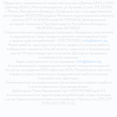
Общество с ограниченной ответственностью «Детмир БЕЛ» ( ООО
«Детмир БЕЛ» ). Место нахождения: ул. Кульман, 3, пом. 319, 220100,
г. Минск, Республика Беларусь. Свидетельство о государственной
регистрации № 0072500 выдано Минским горисполкомом, внесена
запись в ЕГР 01.10.2018 за рег.№ 193143448. Дата внесения
интернет-магазина в Торговый реестр Республики Беларусь:
09.09.2021 за рег.№ 518552.
Уполномоченный продавца рассматривать обращения покупателей
о нарушении их прав, предусмотренных законодательством
о защите прав потребителей: +375173970001,
info@detmir.by
.
Режим работы: заказ круглосуточно, выдача по режиму работы
выбранного магазина. Способ оплаты: наличный и безналичный
расчёт. Оплата товара при получении. Доставка: самовывоз
из выбранного магазина.
Адрес электронной почты продавца:
info@detmir.by
Книга замечаний и предложений интернет-магазина находится
по месту нахождения ООО «Детмир БЕЛ». Потребитель при этом
вправе оставить замечания и предложения в любом магазине
торговой сети «Детмир».
Ответственный за продвижение отечественных товаров и работе
с отечественными производителями
Добрицкий Павел Валерьевич тел. +375173970001 доб.213
Уполномоченный по защите прав потребителей: отдел торговли
и услуг Администрация Советского района г. Минска, тел. (017) 377-
13-93, (017) 318-13-33.