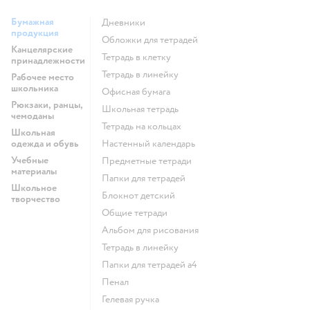
Бумажная
Дневники
продукция
Обложки для тетрадей
Канцелярские
Тетрадь в клетку
принадлежности
Тетрадь в линейку
Рабочее место
школьника
Офисная бумага
Рюкзаки, ранцы,
Школьная тетрадь
чемоданы
Тетрадь на кольцах
Школьная
одежда и обувь
Настенный календарь
Учебные
Предметные тетради
материалы
Папки для тетрадей
Школьное
Блокнот детский
творчество
Общие тетради
Альбом для рисования
Тетрадь в линейку
Папки для тетрадей а4
Пенал
Гелевая ручка