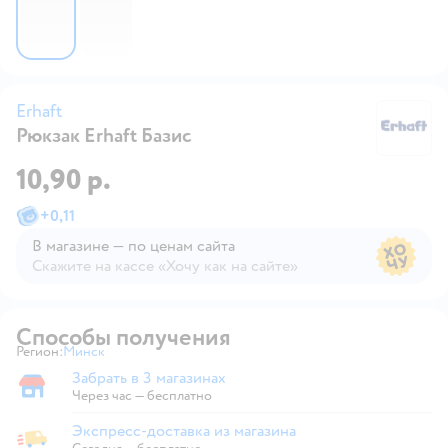
Erhaft
Рюкзак Erhaft Базис
Er
10,90 р.
+
0,11
В магазине — по ценам сайта
Скажите на кассе «Хочу как на сайте»
В магазине — по ценам сайта
Способы получения
Регион:
Минск
Выбор адреса доставки.
Забрать в 3 магазинах
Забрать в магазине
Через час — бесплатно
Экспресс-доставка из магазина
Экспресс-доставка из магазина