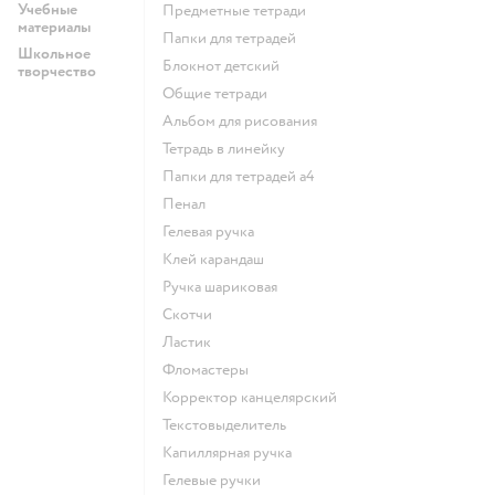
Учебные
Предметные тетради
материалы
Папки для тетрадей
Школьное
Блокнот детский
творчество
Общие тетради
Альбом для рисования
Тетрадь в линейку
Папки для тетрадей а4
Пенал
Гелевая ручка
Клей карандаш
Ручка шариковая
Скотчи
Ластик
Фломастеры
Корректор канцелярский
Текстовыделитель
Капиллярная ручка
Гелевые ручки