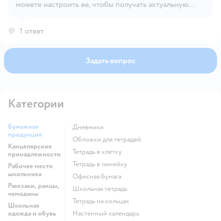
можете настроить ее, чтобы получать актуальную
информацию.
1 ответ
Задать вопрос
Категории
Бумажная
Дневники
продукция
Обложки для тетрадей
Канцелярские
Тетрадь в клетку
принадлежности
Тетрадь в линейку
Рабочее место
школьника
Офисная бумага
Рюкзаки, ранцы,
Школьная тетрадь
чемоданы
Тетрадь на кольцах
Школьная
одежда и обувь
Настенный календарь