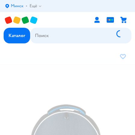
Минск
Ещё
Выбор адреса доставки.
Каталог
В избр