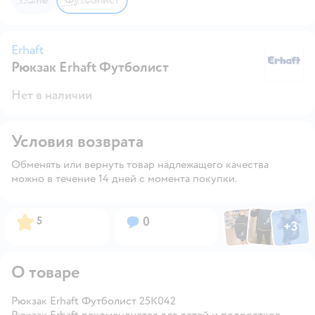
Erhaft
Рюкзак Erhaft Футболист
Er
Нет в наличии
Условия возврата
Обменять или вернуть товар надлежащего качества
можно в течение 14 дней с момента покупки.
Фото по
Фото пользовател
Фото пользо
Рейтинг:
Вопросов:
5
0
+
3
Открыть га
О товаре
Рюкзак Erhaft Футболист 25K042
Рюкзак Erhaft рекомендуется для детей и подростков