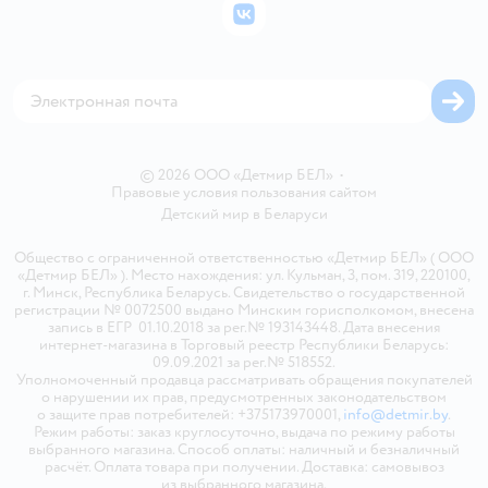
Бонусные карты
Политика использования файлов cookie
ВКонтакте
Блог
Обратная связь
Магазины сети
Карта сайта
© 2026 ООО «Детмир БЕЛ»
•
Правовые условия пользования сайтом
Детский мир в
Беларуси
Общество с ограниченной ответственностью «Детмир БЕЛ» ( ООО
«Детмир БЕЛ» ). Место нахождения: ул. Кульман, 3, пом. 319, 220100,
г. Минск, Республика Беларусь. Свидетельство о государственной
регистрации № 0072500 выдано Минским горисполкомом, внесена
запись в ЕГР 01.10.2018 за рег.№ 193143448. Дата внесения
интернет-магазина в Торговый реестр Республики Беларусь:
09.09.2021 за рег.№ 518552.
Уполномоченный продавца рассматривать обращения покупателей
о нарушении их прав, предусмотренных законодательством
о защите прав потребителей: +375173970001,
info@detmir.by
.
Режим работы: заказ круглосуточно, выдача по режиму работы
выбранного магазина. Способ оплаты: наличный и безналичный
расчёт. Оплата товара при получении. Доставка: самовывоз
из выбранного магазина.