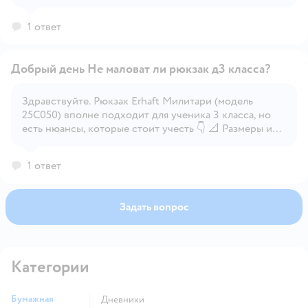
1 ответ
Добрый день Не маловат ли рюкзак д3 класса?
Здравствуйте. Рюкзак Erhaft Милитари (модель
25C050) вполне подходит для ученика 3 класса, но
Открыть вопрос
есть нюансы, которые стоит учесть 👇 📐 Размеры и
вместимость: Габариты: 30 × 39 × 14,5 см Вес: около
500 г Отделения: 1 основное + передний, задний и
1 ответ
боковые карманы Рекомендован для возраста: 7–12
лет — как раз охватывает 3 класс
Задать вопрос
Категории
Бумажная
Дневники