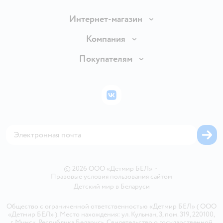
Интернет-магазин
Доставка и оплата
Компания
Обмен и возврат товара
Вакансии
Покупателям
Правила продажи
Подарочные карты
Политика конфиденциальности
Бонусные карты
Политика использования файлов cookie
ВКонтакте
Блог
Обратная связь
Магазины сети
Карта сайта
© 2026 ООО «Детмир БЕЛ»
•
Правовые условия пользования сайтом
Детский мир в
Беларуси
Общество с ограниченной ответственностью «Детмир БЕЛ» ( ООО
«Детмир БЕЛ» ). Место нахождения: ул. Кульман, 3, пом. 319, 220100,
г. Минск, Республика Беларусь. Свидетельство о государственной