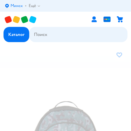
Минск
Ещё
Выбор адреса доставки.
Каталог
В избр