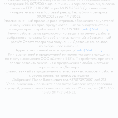
регистрации № 0072500 выдано Минским горисполкомом, внесена
запись в ЕГР 01.10.2018 за рег.№ 193143448. Дата внесения
интернет-магазина в Торговый реестр Республики Беларусь:
09.09.2021 за рег.№ 518552.
Уполномоченный продавца рассматривать обращения покупателей
о нарушении их прав, предусмотренных законодательством
о защите прав потребителей: +375173970001,
info@detmir.by
.
Режим работы: заказ круглосуточно, выдача по режиму работы
выбранного магазина. Способ оплаты: наличный и безналичный
расчёт. Оплата товара при получении. Доставка: самовывоз
из выбранного магазина.
Адрес электронной почты продавца:
info@detmir.by
Книга замечаний и предложений интернет-магазина находится
по месту нахождения ООО «Детмир БЕЛ». Потребитель при этом
вправе оставить замечания и предложения в любом магазине
торговой сети «Детмир».
Ответственный за продвижение отечественных товаров и работе
с отечественными производителями
Добрицкий Павел Валерьевич тел. +375173970001 доб.213
Уполномоченный по защите прав потребителей: отдел торговли
и услуг Администрация Советского района г. Минска, тел. (017) 377-
13-93, (017) 318-13-33.