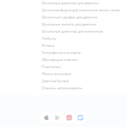
Школьные джемпер для девочки
Школьная форма для мальчиков темно синяя
Школьный сарафан для девочки
Школьные жилеты для девочки
Школьный джемпер для мальчиков
Глобусы
Атласы
Географические карты
Обучающие плакаты
Пластилин
Мелки восковые
Цветная бумага
Стаканы непроливайки
App Store
Google Play
AppGallery
RuStore