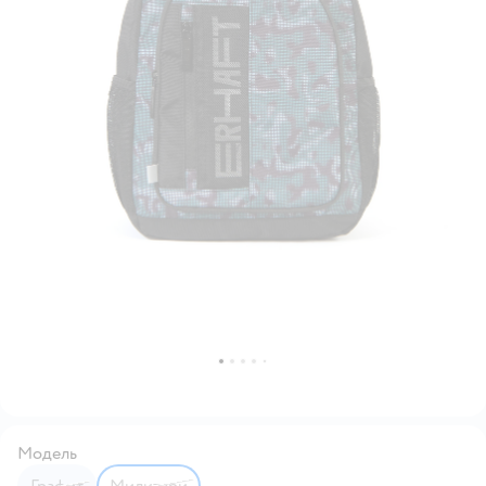
Модель
Графит
Милитари