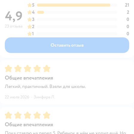
5
21
4,9
4
2
3
0
23 отзыва
2
0
1
0
Оставить отзыв
Рейтинг:
5
Общие впечатления
Легкий, практичный. Взяли для школы.
22 июля 2026
·
Зинфира Л.
Рейтинг:
5
Общие впечатления
Пока ставлю на перед 5. Ребенок в нём не ходил ещё. Но