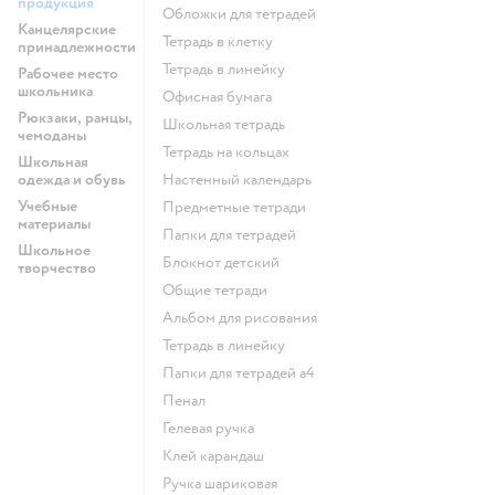
продукция
Обложки для тетрадей
Канцелярские
Тетрадь в клетку
принадлежности
Тетрадь в линейку
Рабочее место
школьника
Офисная бумага
Рюкзаки, ранцы,
Школьная тетрадь
чемоданы
Тетрадь на кольцах
Школьная
одежда и обувь
Настенный календарь
Учебные
Предметные тетради
материалы
Папки для тетрадей
Школьное
Блокнот детский
творчество
Общие тетради
Альбом для рисования
Тетрадь в линейку
Папки для тетрадей а4
Пенал
Гелевая ручка
Клей карандаш
Ручка шариковая