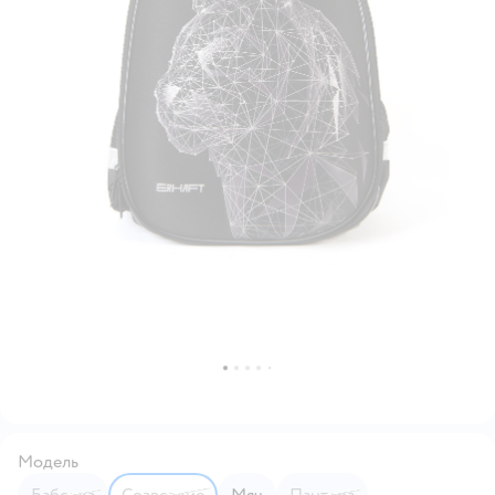
Модель
Бабочка
Созвездие
Мяч
Пантера