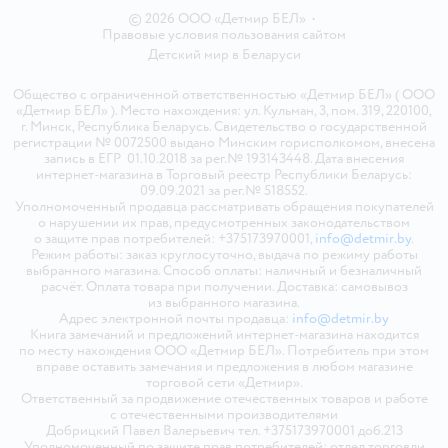
© 2026 ООО «Детмир БЕЛ»
•
Правовые условия пользования сайтом
Детский мир в
Беларуси
Общество с ограниченной ответственностью «Детмир БЕЛ» ( ООО
«Детмир БЕЛ» ). Место нахождения: ул. Кульман, 3, пом. 319, 220100,
г. Минск, Республика Беларусь. Свидетельство о государственной
регистрации № 0072500 выдано Минским горисполкомом, внесена
запись в ЕГР 01.10.2018 за рег.№ 193143448. Дата внесения
интернет-магазина в Торговый реестр Республики Беларусь:
09.09.2021 за рег.№ 518552.
Уполномоченный продавца рассматривать обращения покупателей
о нарушении их прав, предусмотренных законодательством
о защите прав потребителей: +375173970001,
info@detmir.by
.
Режим работы: заказ круглосуточно, выдача по режиму работы
выбранного магазина. Способ оплаты: наличный и безналичный
расчёт. Оплата товара при получении. Доставка: самовывоз
из выбранного магазина.
Адрес электронной почты продавца:
info@detmir.by
Книга замечаний и предложений интернет-магазина находится
по месту нахождения ООО «Детмир БЕЛ». Потребитель при этом
вправе оставить замечания и предложения в любом магазине
торговой сети «Детмир».
Ответственный за продвижение отечественных товаров и работе
с отечественными производителями
Добрицкий Павел Валерьевич тел. +375173970001 доб.213
Уполномоченный по защите прав потребителей: отдел торговли