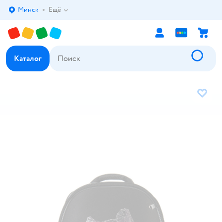
Минск
Ещё
Выбор адреса доставки.
Каталог
В избр