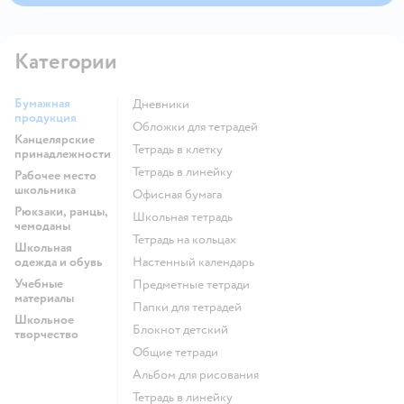
Категории
Бумажная
Дневники
продукция
Обложки для тетрадей
Канцелярские
Тетрадь в клетку
принадлежности
Тетрадь в линейку
Рабочее место
школьника
Офисная бумага
Рюкзаки, ранцы,
Школьная тетрадь
чемоданы
Тетрадь на кольцах
Школьная
одежда и обувь
Настенный календарь
Учебные
Предметные тетради
материалы
Папки для тетрадей
Школьное
Блокнот детский
творчество
Общие тетради
Альбом для рисования
Тетрадь в линейку