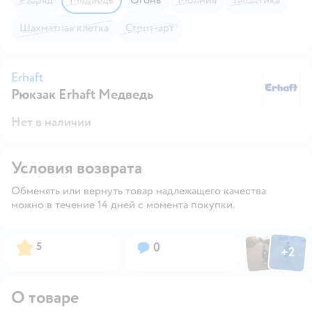
Шахматная клетка
Стрит-арт
Erhaft
Рюкзак Erhaft Медведь
Er
Нет в наличии
Условия возврата
Обменять или вернуть товар надлежащего качества
можно в течение 14 дней с момента покупки.
Фото пользов
Фото по
Рейтинг:
Вопросов:
5
0
+
2
Открыть
О товаре