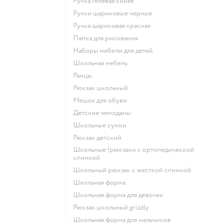
Ручка гелевая синяя
Ручки шариковые черные
Ручка шариковая красная
Папка для рисования
Наборы мебели для детей
Школьная мебель
Ранцы
Рюкзак школьный
Мешок для обуви
Детские чемоданы
Школьные сумки
Рюкзак детский
Школьные !рюкзаки с ортопедической
спинкой
Школьный рюкзак с жесткой спинкой
Школьная форма
Школьная форма для девочек
Рюкзак школьный grizzly
Школьная форма для мальчиков