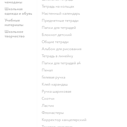
чемоданы
Тетрадь на кольцах
Школьная
одежда и обувь
Настенный календарь
Учебные
Предметные тетради
материалы
Папки для тетрадей
Школьное
Блокнот детский
творчество
Общие тетради
Альбом для рисования
Тетрадь в линейку
Папки для тетрадей а4
Пенал
Гелевая ручка
Клей карандаш
Ручка шариковая
Скотчи
Ластик
Фломастеры
Корректор канцелярский
Текстовыделитель