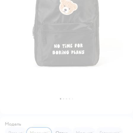
Модель
Разряд
Медведь
Огонь
Молния
Галактика