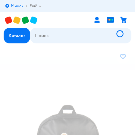
Минск
Ещё
Выбор адреса доставки.
Каталог
В избр