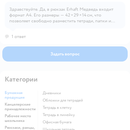
Здравствуйте. Да, в рюкзак Erhaft Медведь входит
формат А4. Его размеры — 42 × 29 × 14 см, что
Открыть вопрос
позволяет свободно разместить тетради, папки и
планшет стандартного формата.
1 ответ
Задать вопрос
Категории
Бумажная
Дневники
продукция
Обложки для тетрадей
Канцелярские
Тетрадь в клетку
принадлежности
Тетрадь в линейку
Рабочее место
школьника
Офисная бумага
Рюкзаки, ранцы,
Школьная тетрадь