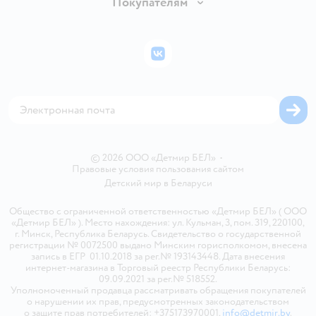
Покупателям
Правила продажи
Подарочные карты
Политика конфиденциальности
Бонусные карты
Политика использования файлов cookie
ВКонтакте
Блог
Обратная связь
Магазины сети
Карта сайта
© 2026 ООО «Детмир БЕЛ»
•
Правовые условия пользования сайтом
Детский мир в
Беларуси
Общество с ограниченной ответственностью «Детмир БЕЛ» ( ООО
«Детмир БЕЛ» ). Место нахождения: ул. Кульман, 3, пом. 319, 220100,
г. Минск, Республика Беларусь. Свидетельство о государственной
регистрации № 0072500 выдано Минским горисполкомом, внесена
запись в ЕГР 01.10.2018 за рег.№ 193143448. Дата внесения
интернет-магазина в Торговый реестр Республики Беларусь:
09.09.2021 за рег.№ 518552.
Уполномоченный продавца рассматривать обращения покупателей
о нарушении их прав, предусмотренных законодательством
о защите прав потребителей: +375173970001,
info@detmir.by
.