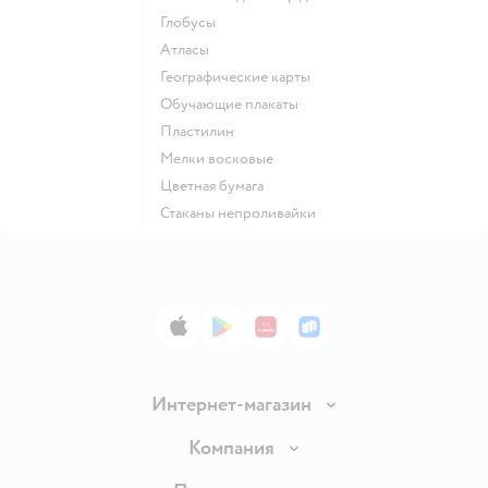
Глобусы
Атласы
Географические карты
Обучающие плакаты
Пластилин
Мелки восковые
Цветная бумага
Стаканы непроливайки
App Store
Google Play
AppGallery
RuStore
Интернет-магазин
Доставка и оплата
Компания
Обмен и возврат товара
Вакансии