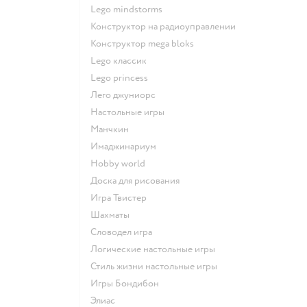
Lego mindstorms
Конструктор на радиоуправлении
Конструктор mega bloks
Lego классик
Lego princess
Лего джуниорс
Настольные игры
Манчкин
Имаджинариум
Hobby world
Доска для рисования
Игра Твистер
Шахматы
Словодел игра
Логические настольные игры
Стиль жизни настольные игры
Игры Бондибон
Элиас