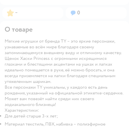
Рейтинг:
Вопросов:
–
0
О товаре
Мягкие игрушки от бренда TY – это яркие персонажи,
узнаваемые во всём мире благодаря своему
запоминающемуся внешнему виду и отличному качеству.
Щенок Хаски Princess с огромными искрящимися
глазками и блестящими акцентами на ушках и лапках
идеально помещается в руке, её можно бросать, и она
всегда приземляется на лапки благодаря специальным
утяжеленным шарикам.
Все персонажи TY уникальны, у каждого есть день
рождения, указанный на официальной этикетке-сердечке.
Может вам повезёт найти среди них своего
зодиакального близнеца!
Характеристики:
Для детей старше 3-х лет;
Материал текстиль, ПВХ, набивка – полиэфирное