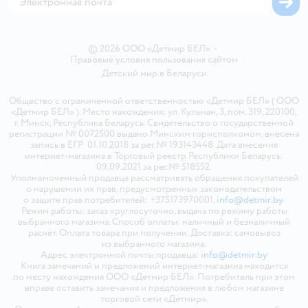
© 2026 ООО «Детмир БЕЛ»
•
Правовые условия пользования сайтом
Детский мир в
Беларуси
Общество с ограниченной ответственностью «Детмир БЕЛ» ( ООО
«Детмир БЕЛ» ). Место нахождения: ул. Кульман, 3, пом. 319, 220100,
г. Минск, Республика Беларусь. Свидетельство о государственной
регистрации № 0072500 выдано Минским горисполкомом, внесена
запись в ЕГР 01.10.2018 за рег.№ 193143448. Дата внесения
интернет-магазина в Торговый реестр Республики Беларусь:
09.09.2021 за рег.№ 518552.
Уполномоченный продавца рассматривать обращения покупателей
о нарушении их прав, предусмотренных законодательством
о защите прав потребителей: +375173970001,
info@detmir.by
.
Режим работы: заказ круглосуточно, выдача по режиму работы
выбранного магазина. Способ оплаты: наличный и безналичный
расчёт. Оплата товара при получении. Доставка: самовывоз
из выбранного магазина.
Адрес электронной почты продавца:
info@detmir.by
Книга замечаний и предложений интернет-магазина находится
по месту нахождения ООО «Детмир БЕЛ». Потребитель при этом
вправе оставить замечания и предложения в любом магазине
торговой сети «Детмир».