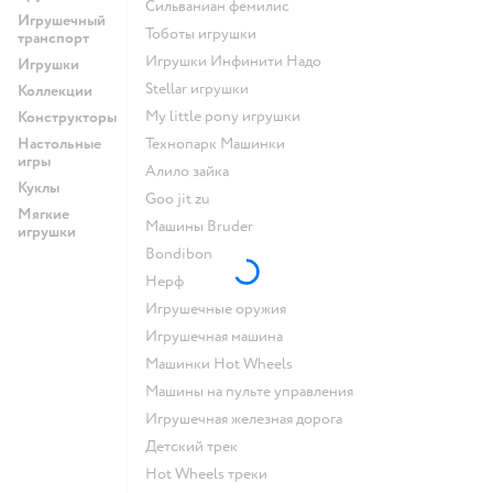
Сильваниан фемилис
Игрушечный
Тоботы игрушки
транспорт
Игрушки Инфинити Надо
Игрушки
Stellar игрушки
Коллекции
my little pony игрушки
Конструкторы
Настольные
Технопарк Машинки
игры
Алило зайка
Куклы
Goo jit zu
Мягкие
Машины Bruder
игрушки
Bondibon
Нерф
Игрушечные оружия
Игрушечная машина
Машинки Hot Wheels
Машины на пульте управления
Игрушечная железная дорога
Детский трек
Hot Wheels треки