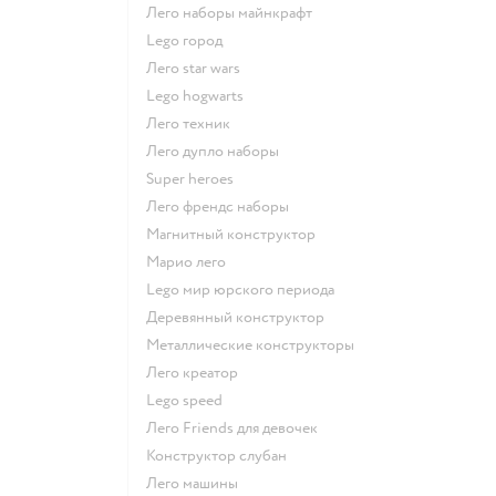
Лего наборы майнкрафт
Lego город
Лего star wars
Lego hogwarts
Лего техник
Лего дупло наборы
Super heroes
Лего френдс наборы
Магнитный конструктор
Марио лего
Lego мир юрского периода
Деревянный конструктор
Металлические конструкторы
Лего креатор
Lego speed
Лего Friends для девочек
Конструктор слубан
Лего машины