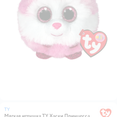
TY
Мягкая игрушка TY Хаски Принцесса
T