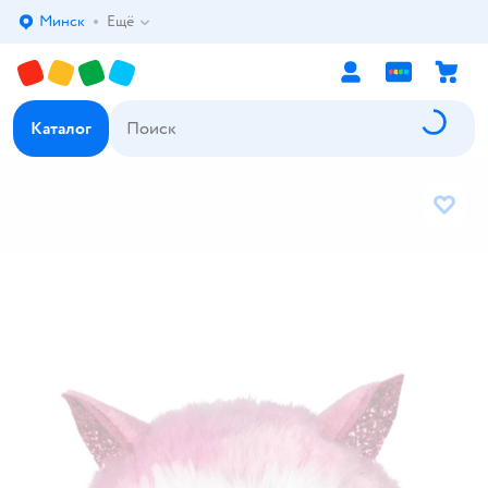
Минск
Ещё
Выбор адреса доставки.
Каталог
В избр