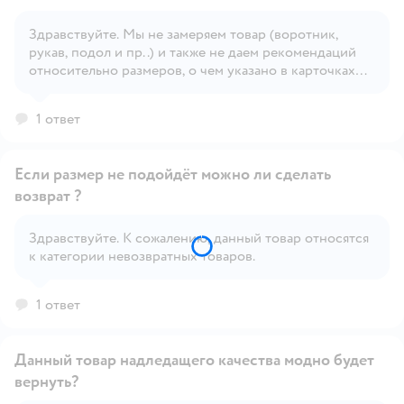
Здравствуйте. Мы не замеряем товар (воротник,
рукав, подол и пр..) и также не даем рекомендаций
Открыть вопрос
относительно размеров, о чем указано в карточках
товара. Обращаем Ваше внимание, что правильное
определение размера детской одежды напрямую
1 ответ
зависит от индивидуальных особенностей ребёнка.
Если размер не подойдёт можно ли сделать
возврат ?
Здравствуйте. К сожалению, данный товар относятся
Открыть вопрос
к категории невозвратных товаров.
1 ответ
Данный товар надледащего качества модно будет
вернуть?