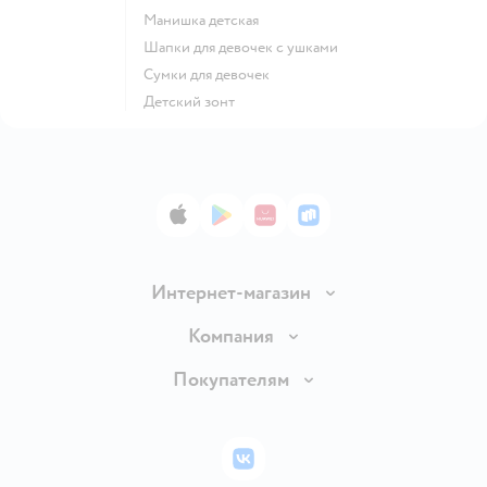
Манишка детская
Шапки для девочек с ушками
Сумки для девочек
Детский зонт
App Store
Google Play
AppGallery
RuStore
Интернет-магазин
Доставка и оплата
Компания
Обмен и возврат товара
Вакансии
Покупателям
Правила продажи
Подарочные карты
Политика конфиденциальности
Бонусные карты
Политика использования файлов cookie
ВКонтакте
Блог
Обратная связь