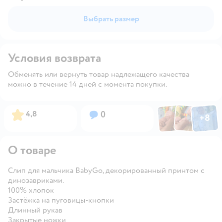
Выбрать размер
Условия возврата
Обменять или вернуть товар надлежащего качества
можно в течение 14 дней с момента покупки.
Фото по
Фото пользовател
Фото пользо
Рейтинг:
Вопросов:
4,8
0
+
8
Открыть га
О товаре
Слип для мальчика BabyGo, декорированный принтом с
динозавриками.
100% хлопок
Застёжка на пуговицы-кнопки
Длинный рукав
Закрытые ножки