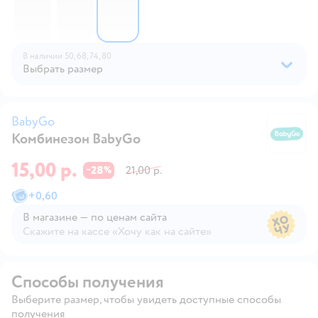
В наличии
50,
68,
74,
80
Выбрать размер
BabyGo
Комбинезон BabyGo
B
15,00 р.
28
21,00 р.
−
%
+
0,60
В магазине — по ценам сайта
Скажите на кассе «Хочу как на сайте»
В магазине — по ценам сайта
Способы получения
Выберите размер, чтобы увидеть доступные способы
получения