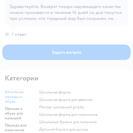
Здравствуйте. Возврат товара надлежащего качества
Открыть вопрос
можно произвести в течение 14 дней со дня покупки
при условии, что товарный вид был сохранен, не
срезаны бирки и этикетки, а также, товар не
участвует в акции, где частичный возврат/обмен
1 ответ
запрещен. Обмен возможен в течении 30 дней на тех
же условиях.
Задать вопрос
Категории
Школьная
Школьная форма
одежда и
Школьная форма для девочек
обувь
Рюкзак школьный grizzly
Одежда и
обувь для
Школьная форма для мальчиков
малышей
Школьные брюки для мальчика
Одежда для
Детские блузки для школы
мальчиков