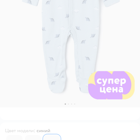
Цвет модели
:
синий
6733072
6733076
6733074