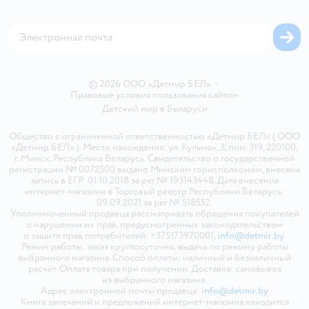
Магазины сети
Карта сайта
© 2026 ООО «Детмир БЕЛ»
•
Правовые условия пользования сайтом
Детский мир в
Беларуси
Общество с ограниченной ответственностью «Детмир БЕЛ» ( ООО
«Детмир БЕЛ» ). Место нахождения: ул. Кульман, 3, пом. 319, 220100,
г. Минск, Республика Беларусь. Свидетельство о государственной
регистрации № 0072500 выдано Минским горисполкомом, внесена
запись в ЕГР 01.10.2018 за рег.№ 193143448. Дата внесения
интернет-магазина в Торговый реестр Республики Беларусь:
09.09.2021 за рег.№ 518552.
Уполномоченный продавца рассматривать обращения покупателей
о нарушении их прав, предусмотренных законодательством
о защите прав потребителей: +375173970001,
info@detmir.by
.
Режим работы: заказ круглосуточно, выдача по режиму работы
выбранного магазина. Способ оплаты: наличный и безналичный
расчёт. Оплата товара при получении. Доставка: самовывоз
из выбранного магазина.
Адрес электронной почты продавца:
info@detmir.by
Книга замечаний и предложений интернет-магазина находится