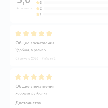
5,0
3
56 отзывов
2
1
Рейтинг:
5
Общие впечатления
Удобная, в размер
05 августа 2026
·
Ляйсан З.
Рейтинг:
5
Общие впечатления
хорошая футболка
Достоинства