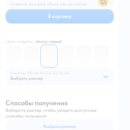
Скажите на кассе «Хочу как на сайте»
В магазине — по ценам сайта
В корзину
Цвет модели
:
тёмно-серый
6747004
6747003
6747006
6747005
6747007
6747002
В наличии
128,
134,
140,
146,
152,
158,
164
Выбрать размер
Способы получения
Выберите размер, чтобы увидеть доступные
способы получения
Выбрать размер