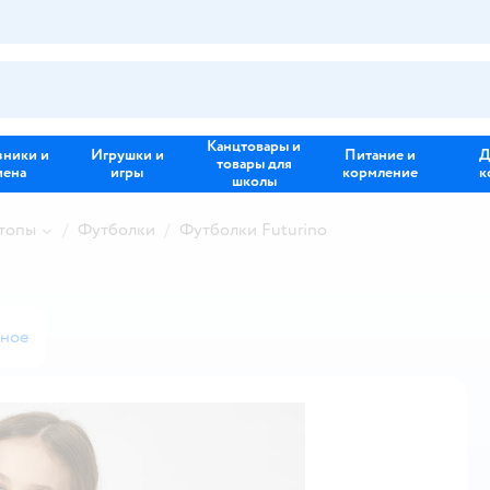
Канцтовары и
зники и
Игрушки и
Питание и
Д
товары для
иена
игры
кормление
к
школы
 топы
Футболки
Футболки Futurino
нное