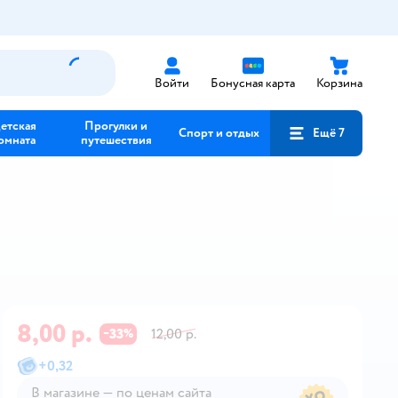
Войти
Бонусная карта
Корзина
етская
Прогулки и
Спорт и отдых
Ещё 7
омната
путешествия
8,00 р.
33
12,00 р.
−
%
+
0,32
В магазине — по ценам сайта