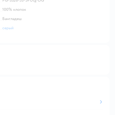
PG-SS26-53-5FUtg-DG
100% хлопок
Бангладеш
серый