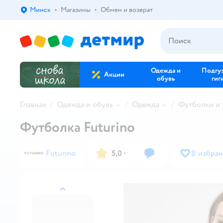
Минск
Магазины
Обмен и возврат
Выбор адреса доставки.
Одежда и
Подгу
Акции
обувь
гиг
Главная
Одежда и обувь
Одежда
Футболки и
Футболка Futurino
Futurino
5,0
·
В избра
назад