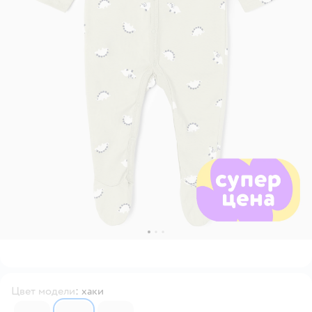
Цвет модели
:
хаки
6749128
6749129
6749130