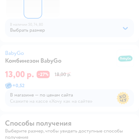
В наличии
50,
74,
80
Выбрать размер
BabyGo
Комбинезон BabyGo
B
13,00 р.
27
18,00 р.
−
%
+
0,52
В магазине — по ценам сайта
Скажите на кассе «Хочу как на сайте»
В магазине — по ценам сайта
Способы получения
Выберите размер, чтобы увидеть доступные способы
получения