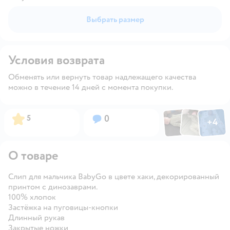
Выбрать размер
Условия возврата
Обменять или вернуть товар надлежащего качества
можно в течение 14 дней с момента покупки.
Фото по
Фото пользовател
Фото пользо
Рейтинг:
Вопросов:
5
0
+
4
Открыть га
О товаре
Слип для мальчика BabyGo в цвете хаки, декорированный
принтом с динозаврами.
100% хлопок
Застёжка на пуговицы-кнопки
Длинный рукав
Закрытые ножки