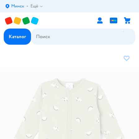
Минск
Ещё
Выбор адреса доставки.
Каталог
В избр