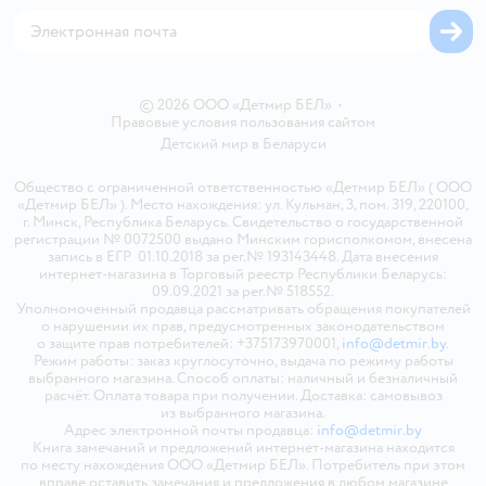
Карта сайта
© 2026 ООО «Детмир БЕЛ»
•
Правовые условия пользования сайтом
Детский мир в
Беларуси
Общество с ограниченной ответственностью «Детмир БЕЛ» ( ООО
«Детмир БЕЛ» ). Место нахождения: ул. Кульман, 3, пом. 319, 220100,
г. Минск, Республика Беларусь. Свидетельство о государственной
регистрации № 0072500 выдано Минским горисполкомом, внесена
запись в ЕГР 01.10.2018 за рег.№ 193143448. Дата внесения
интернет-магазина в Торговый реестр Республики Беларусь:
09.09.2021 за рег.№ 518552.
Уполномоченный продавца рассматривать обращения покупателей
о нарушении их прав, предусмотренных законодательством
о защите прав потребителей: +375173970001,
info@detmir.by
.
Режим работы: заказ круглосуточно, выдача по режиму работы
выбранного магазина. Способ оплаты: наличный и безналичный
расчёт. Оплата товара при получении. Доставка: самовывоз
из выбранного магазина.
Адрес электронной почты продавца:
info@detmir.by
Книга замечаний и предложений интернет-магазина находится
по месту нахождения ООО «Детмир БЕЛ». Потребитель при этом
вправе оставить замечания и предложения в любом магазине