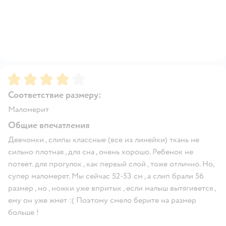
Рейтинг:
4
Соответствие размеру:
Маломерит
Общие впечатления
Девчонки , слипы классные (все из линейки) ткань не
сильно плотная , для сна , очень хорошо. Ребенок не
потеет. для прогулок , как первый слой , тоже отлично. Но,
супер маломерят. Мы сейчас 52-53 см , а слип брали 56
размер , но , ножки уже впритык , если малыш вытягивется ,
ему он уже жмет :( Поэтому смело берите на размер
больше !